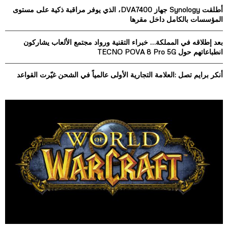
:
أطلقت Synology جهاز DVA7400، الذي يوفر مراقبة ذكية على مستوى
C
المؤسسات بالكامل داخل مقرها
H
بعد إطلاقه في المملكة… خبراء التقنية ورواد مجتمع الألعاب يشاركون
انطباعاتهم حول TECNO POVA 8 Pro 5G
أنكر برايم تصل :العلامة التجارية الأولى عالمياً في الشحن غيّرت القواعد