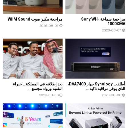
مراجعة سماعة Sony WH-
مراجعة مكبر صوت WiiM Sound
1000XM6
2026-08-07
2026-08-07
أطلقت Synology جهاز DVA7400،
بعد إطلاقه في المملكة… خبراء
الذي يوفر مراقبة ذكية...
التقنية ورواد مجتمع...
2026-08-06
2026-08-06