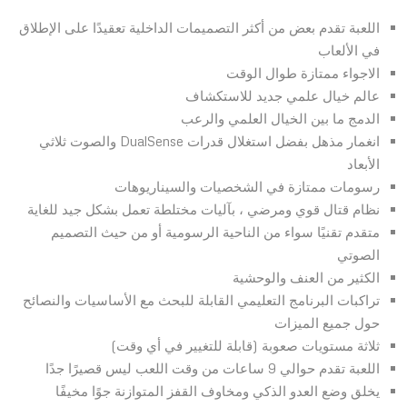
اللعبة تقدم بعض من أكثر التصميمات الداخلية تعقيدًا على الإطلاق
في الألعاب
الاجواء ممتازة طوال الوقت
عالم خيال علمي جديد للاستكشاف
الدمج ما بين الخيال العلمي والرعب
انغمار مذهل بفضل استغلال قدرات DualSense والصوت ثلاثي
الأبعاد
رسومات ممتازة في الشخصيات والسيناريوهات
نظام قتال قوي ومرضي ، بآليات مختلطة تعمل بشكل جيد للغاية
متقدم تقنيًا سواء من الناحية الرسومية أو من حيث التصميم
الصوتي
الكثير من العنف والوحشية
تراكبات البرنامج التعليمي القابلة للبحث مع الأساسيات والنصائح
حول جميع الميزات
ثلاثة مستويات صعوبة (قابلة للتغيير في أي وقت)
اللعبة تقدم حوالي 9 ساعات من وقت اللعب ليس قصيرًا جدًا
يخلق وضع العدو الذكي ومخاوف القفز المتوازنة جوًا مخيفًا