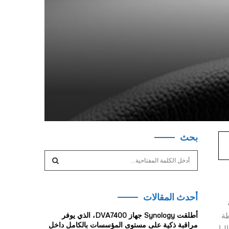
بحث
S
e
a
S
r
أحدث المقالات
c
E
h
ة Guillemot Corporation، النشطة
أطلقت Synology جهاز DVA7400، الذي يوفر
f
A
مراقبة ذكية على مستوى المؤسسات بالكامل داخل
طاليا