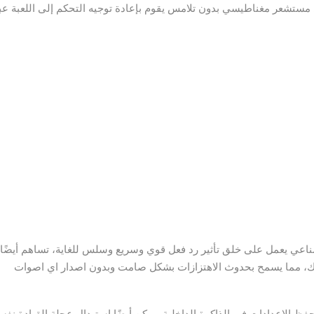
قة ويحتوي على مستشعر مغناطيسي بدون تلامس يقوم بإعادة توجيه التحكم إلى اللعبة عب
ل بقوة 1،080 درجة مع محرك صناعي يعمل على خلق تأثير رد فعل قوي وسريع وسلس للغاية، تساهم أيضًا
ذلك، مما يسمح بحدوث الاهتزازات بشكل صامت وبدون اصدار اي اصوات
لتعديل من 270 إلى 900 درجة. ثم يتم حفظ الإعدادات في الذاكرة الداخلية. يمكن أيضًا استبدال عجلة القيادة نف