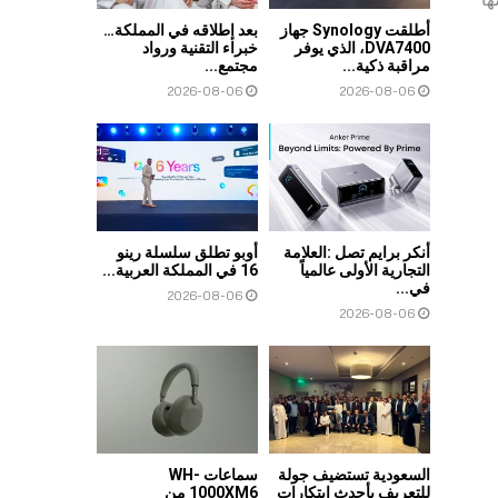
أطلقت Synology جهاز
بعد إطلاقه في المملكة…
DVA7400، الذي يوفر
خبراء التقنية ورواد
مراقبة ذكية...
مجتمع...
2026-08-06
2026-08-06
أنكر برايم تصل :العلامة
أوبو تطلق سلسلة رينو
التجارية الأولى عالمياً
16 في المملكة العربية...
في...
2026-08-06
2026-08-06
السعودية تستضيف جولة
سماعات WH-
للتعريف بأحدث ابتكارات
1000XM6 من