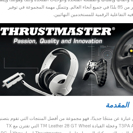
وبلجيكا والصين [هونغ كونغ] ورومانيا) وتوزّع منتجاتها في أكثر من 85 بلدًا في جميع أنحاء العالم. وتتمثّل مهمة المجموعة في توفير
فيه التفاعلية الرقمية للمستخدمين النهائيين.
المقدمة
Thrustmaster TX Racing Wheel Leather Ed ليس عبارة عن منتجًا جديدًا، فهو مجموعة من أفضل المنتجات التي تقوم بتصن
شركة Thrustmaster. تتكون هذه الحزمة من قاعدة T3PA Add-On وعجلة القيادة TM Leather 28 GT Wheel التي تقترن مع TX