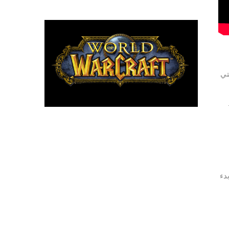
تي
ى محرك TM
دء
T