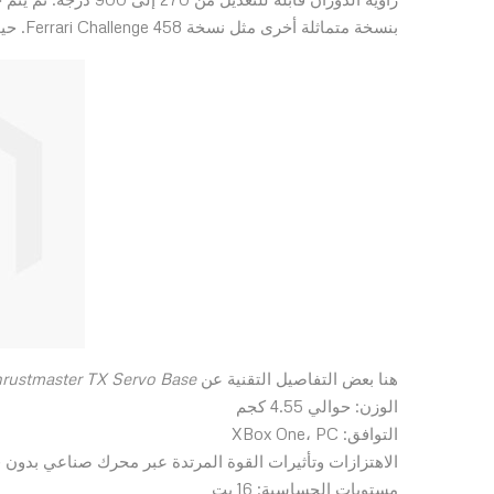
بنسخة متماثلة أخرى مثل نسخة Ferrari Challenge 458. حيث يتم القيام بذلك بسهولة شديدة باستخدام نظام التحرير السريع.
هنا بعض التفاصيل التقنية عن
rustmaster TX Servo Base
الوزن: حوالي 4.55 كجم
التوافق: XBox One، PC
الاهتزازات وتأثيرات القوة المرتدة عبر محرك صناعي بدون
مستويات الحساسية: 16 بت