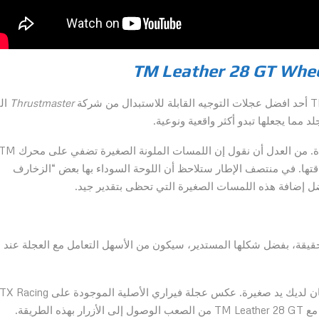
Thrustmaster
ال
د مما يجعلها تبدو أكثر واقعية ونوعية.
الأزرار ملونة مما يكسر التصميم الأسود الأملس بطريقة جيدة. من العدل أن نقول إن اللمسات الملونة الصغيرة تضفي عل
يها وأناقتها. في منتصف الإطار ستلاحظ أن اللوحة السوداء بها بعض “الزخارف
بفضل إضافة هذه اللمسات الصغيرة التي تحظى بتقدير جيد.
حقيقة، بفضل شكلها المستدير، سيكون من الأسهل التعامل مع العجلة عند ب
ستلاحظ ان الأزرار قوية جدًا ولكن يصعب الوصول إليها إذا كان لديك يد صغيرة. عكس عجلة فيراري الأصلية الموجودة على X Racing