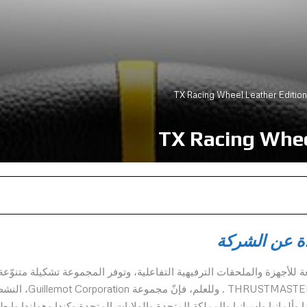
ة عن الشركة
شركة مُصممة ومُصنّعة للأجهزة والملحقات الترفيهية التفاعلية، وتوفر المجموعة تشكيلة متنوّعة
من المنتجات تحت اسمي العلامتين التجاريتين Hercules وTHRUSTMASTER . وللعلم، فإنّ مجموع
 عام 1984، تتواجد حاليًا في 11 بلدًا (فرنسا وألمانيا وإسبانيا والمملكة المتحدة والولايات المتحدة وكندا وهولندا وإي