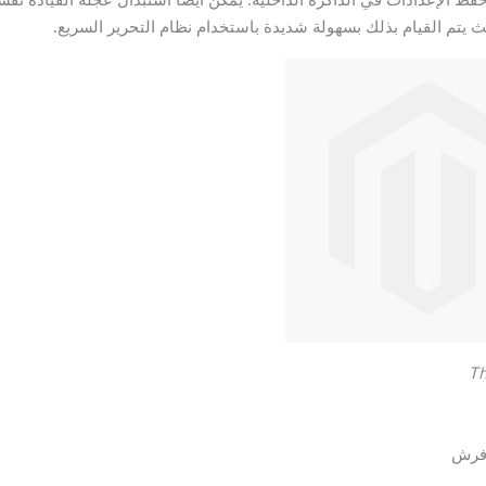
Th
 فرش