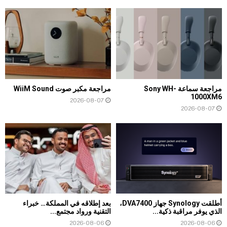
مراجعة سماعة Sony WH-
مراجعة مكبر صوت WiiM Sound
1000XM6
2026-08-07
2026-08-07
أطلقت Synology جهاز DVA7400،
بعد إطلاقه في المملكة… خبراء
الذي يوفر مراقبة ذكية...
التقنية ورواد مجتمع...
2026-08-06
2026-08-06