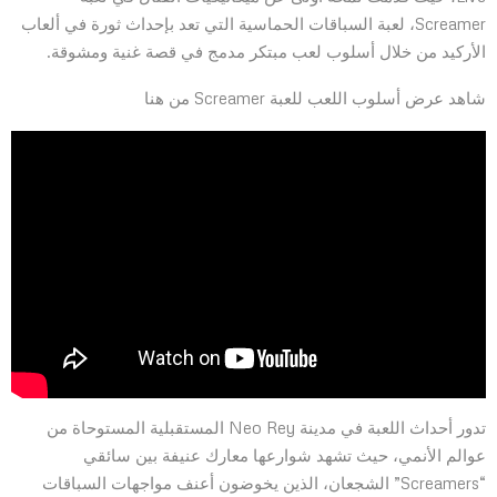
Screamer، لعبة السباقات الحماسية التي تعد بإحداث ثورة في ألعاب
الأركيد من خلال أسلوب لعب مبتكر مدمج في قصة غنية ومشوقة.
شاهد عرض أسلوب اللعب للعبة Screamer من هنا
تدور أحداث اللعبة في مدينة Neo Rey المستقبلية المستوحاة من
عوالم الأنمي، حيث تشهد شوارعها معارك عنيفة بين سائقي
“Screamers” الشجعان، الذين يخوضون أعنف مواجهات السباقات