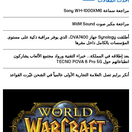
أحدث المقالات
c
E
h
مراجعة سماعة Sony WH-1000XM6
f
A
o
مراجعة مكبر صوت WiiM Sound
r
R
:
أطلقت Synology جهاز DVA7400، الذي يوفر مراقبة ذكية على مستوى
C
المؤسسات بالكامل داخل مقرها
H
بعد إطلاقه في المملكة… خبراء التقنية ورواد مجتمع الألعاب يشاركون
انطباعاتهم حول TECNO POVA 8 Pro 5G
أنكر برايم تصل :العلامة التجارية الأولى عالمياً في الشحن غيّرت القواعد