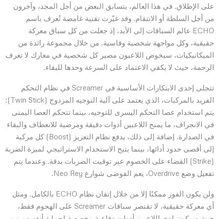
على الإطلاق. في هذا العالم، يتسابق البعض من أجل المجد، وآخرون
من أجل السلطة أو الانتقام. وقد غيّرت تقنية غامضة تُعرف باسم
ECHO عالم السباقات إلى الأبد، إذ جعلت من كل سباق معركة
حقيقية، وكل مواجهة شخصية وقاسية. من خلال مجموعة رائدة من
الميكانيكيات، سيخوض اللاعبون مصير كل شخصية في معارك لا تعرف
الرحمة، حيث لا يكفي الاعتماد على السرعة وحدها للبقاء.
تتجلى إحدى الابتكارات الأساسية في Screamer في نظام التحكم
الفريد بالمركبات، الذي يعتمد على آلية التوجيه المزدوج (Twin Stick):
يتم استخدام عصا التحكم اليسرى للتوجيه، بينما تتحكم العصا اليمنى
في الانجراف، ما يمنح اللاعبين أدوات دقيقة ومرضية للانعطاف والبقاء
في الصدارة. إضافة إلى ذلك، يدفع نظام التعزيز (Boost) كل مركبة
إلى أقصى حدود أدائها، بينما يتيح الاستخدام الاستراتيجي لميزة الضربة
(Strike) القضاء على الخصوم عبر توقيت الضربات بدقة. وعندما يتم
تفعيل وضع Overdrive، يعم الفوضى شوارع Neo Rey.
ولن يكون الفوز ممكنًا إلا من خلال إتقان نظام ECHO بالكامل. ومثل
أي معركة حقيقية، لا تقتصر سباقات Screamer على الهجوم فقط،
حيث سيكون لدى اللاعبين أدوات دفاعية مخصصة لحماية أنفسهم من