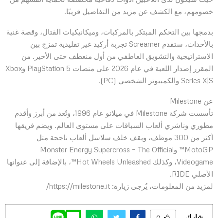
خصومهم، مع الكشف عن مزيد من التفاصيل قريبًا.
بدمجها بين التحكم المبتكر بالمركبات، وميكانيكيات القتال، وقصة غنية
بالأحداث، ستقدم Screamer تجربة أركيد غير تقليدية تمزج بين
الاستراتيجية والتشويق العاطفي من أول منعطف حتى الأخير. من
المقرر إصدار اللعبة في عام 2026 على منصات PlayStation 5 وXbox
Series X|S والكمبيوتر الشخصي (PC).
عن Milestone
تأسست شركة Milestone في ميلانو عام 1996، وتُعد من أبرز وأقدم
مطوري وناشري ألعاب السباقات على مستوى العالم. ويضم فريقها
أكثر من 300 موظف، ويقف خلف سلاسل ألعاب ناجحة مثل
MotoGP™ وMonster Energy Supercross – The Official
Videogame، وكذلك Hot Wheels Unleashed™، بالإضافة إلى عنوانها
الأصلي RIDE.
لمزيد من المعلومات، يُرجى زيارة: https://milestone.it/
شارك
0