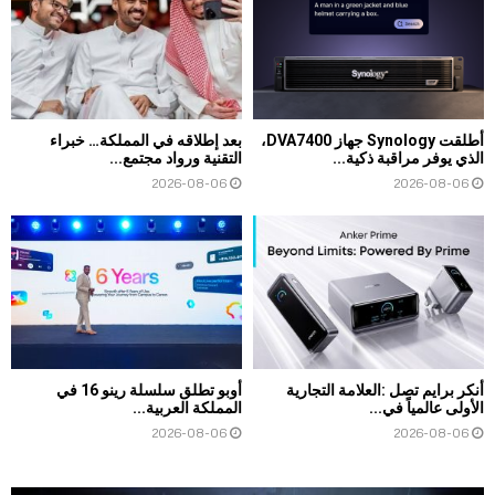
أطلقت Synology جهاز DVA7400،
بعد إطلاقه في المملكة… خبراء
الذي يوفر مراقبة ذكية...
التقنية ورواد مجتمع...
2026-08-06
2026-08-06
أنكر برايم تصل :العلامة التجارية
أوبو تطلق سلسلة رينو 16 في
الأولى عالمياً في...
المملكة العربية...
2026-08-06
2026-08-06