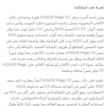
تجربة لعب استثنائية
ومن ناحية أخرى، يمثل HONOR Magic V3 قفزة نوعية في عالم
الألعاب المحمولة بفضل شاشته المتميزة عالية الجودة، والتي تدعم
طيف ألوان DCI-P3بنسبة 100% وعرض 1.07 مليار لون، مما يوفر
صوراً واقعية ونابضة بالحياة بدقة ألوان استثنائية. ومع سطوع HDR
الذي يصل إلى 5000 نيت، فإن الشاشة تظل واضحة للغاية حتى في
ضوء الشمس الساطع أو ظروف الإضاءة الصعبة. بالإضافة إلى ذلك،
يتميز HONOR Magic V3 بمعدل تحديث 120 هرتز مما يوفر صوراً
فائقة السلاسة ويقلل من ضبابية الحركة وبالتالي يقدم تجربة لعب
مثالية. سواء كنت تلعب الألعاب أو تشاهد الأفلام، فإن HONOR Magic
V3 يوفر صوراً مذهلة وسلسة.
علاوة على ذلك، يتميز HONOR Magic V3 أيضاً ببطارية ذكية بسعة
5150 مللي أمبير في الساعة بسماكة 2.6 مم مدعومة بالذكاء
الاصطناعي، وهو الأول في القطاع الذي يحتوي على أكثر من 10% من
السيليكون في بطاريته. تتعلم تكنولوجيا الذكاء الاصطناعي عادات
استخدام البطارية لتحسين توزيع الطاقة مما يضمن أداءً عالياً طوال