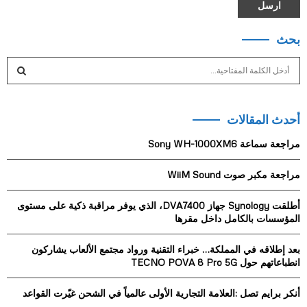
بحث
S
e
a
S
r
أحدث المقالات
c
E
h
مراجعة سماعة Sony WH-1000XM6
f
A
o
مراجعة مكبر صوت WiiM Sound
r
R
:
أطلقت Synology جهاز DVA7400، الذي يوفر مراقبة ذكية على مستوى
C
المؤسسات بالكامل داخل مقرها
H
بعد إطلاقه في المملكة… خبراء التقنية ورواد مجتمع الألعاب يشاركون
انطباعاتهم حول TECNO POVA 8 Pro 5G
أنكر برايم تصل :العلامة التجارية الأولى عالمياً في الشحن غيّرت القواعد