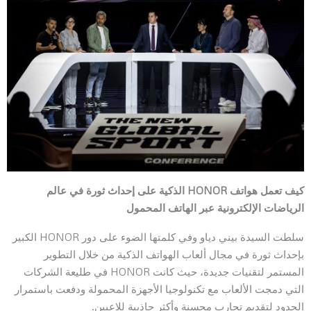
كيف تعمل هواتف
HONOR
الذكية على إحداث ثورة في عالم
الرياضات الإلكترونية عبر الهاتف المحمول
سلطت السيدة بيني دياو وفي كلمتها الضوء على دور HONOR الكبير
بإحداث ثورة في مجال ألعاب الهواتف الذكية من خلال التطوير
المستمر لتقنيات جديدة، حيث كانت HONOR في طليعة الشركات
التي دمجت الألعاب مع تكنولوجيا الأجهزة المحمولة ودفعت باستمرار
الحدود لتقديم تجارب محسنة وأكثر جاذبية للاعبين.