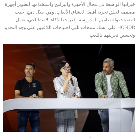
خبراتها الواسعة في مجال الأجهزة والبرامج واستخدامها لتطوير أجهزة
مصممة لخلق تجربة أفضل لعشاق الألعاب. ومن خلال دمج أحدث
التقنيات والتصاميم المدروسة وقدرات الذكاء الاصطناعي، تعمل
HONOR على إنشاء منتجات تلبي احتياجات اللاعبين على وجه التحديد
وتحسين تجربتهم باللعب.