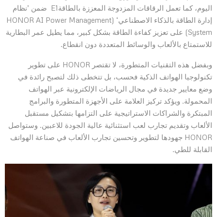
اليوم، كما تعمل الرقاقات المزدوجة المعززة بالطاقةE1 ضمن ’نظام
إدارة الطاقة بالذكاء الاصطناعي‘ (HONOR AI Power Management
System) على تعزيز كفاءة الطاقة بشكل كبير، مما يطيل عمر البطارية
للاستمتاع بالألعاب والوسائط المتعددة دون انقطاع.
وبفضل هذه التقنيات المتطورة، لا تقتصر HONOR على تطوير
تكنولوجيا الهواتف الذكية فحسب، بل تتخطى ذلك لتصبح رائدة في
وضع معايير جديدة في مجال الرياضات الإلكترونية عبر الهواتف
المحمولة. ويؤكد تركيز العلامة على الأجهزة المتطورة والبرامج
المبتكرة والشراكات الاستراتيجية على التزامها بتشكيل مستقبل
الألعاب وتقديم تجارب لعب استثنائية عالية الجودة للاعبين. وستواصل
HONOR جهودها لتطوير وتحسين تجارب الألعاب في صناعة الهواتف
القابلة للطي.