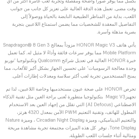
بكسل مما يوفر صوراً واضحة ومفصلة وتجربة لعب غامرة أكثر من أي
وقت مضى. تعمل هذه الدقة العالية على تعزيز كل جانب من جوانب
اللعب، بداية من المناظر الطبيعية النابضة بالحياة ووصولاً إلى
التفاصيل المعقدة للشخصيات مما يضمن استمتاع اللاعبين بتجربة
بصرية مذهلة وآسرة.
يأتي هاتف HONOR Magic V3 مزوداً بمعالج Snapdragon® 8 Gen 3
Mobile Platform مما يوفر سرعات فائقة وأداءً لا مثيل له. كما تعمل
خبرة HONOR العالية في تعديل شرائح Qualcomm وتكنولوجيا ’توربو
وحدة معالجة الرسوميات‘ على تحسين الجهاز بشكل أكبر للألعاب، مما
يمنح المستخدمين تجربة لعب أكثر سلاسة ومعدلات إطارات أعلى.
تحرص HONOR على صحة عيون مستخدميها وخاصة اللاعبين، لذا تم
تجهيزMagic V3 بتكنولوجيا متطورة تُعنى براحة العين مثل تقنية الذكاء
الاصطناعي (AI Defocus) التي تقلل من إجهاد العين بعد الاستخدام
المطول للهاتف، وتقنية التعتيم PWM الآمن بمعدل 4320 هرتز،
والتعتيم الديناميكي، وميزة Circadian Night Display ، وميزة Nature
Tone Display. توفر كل هذه الميزات مجتمعة تجربة مشاهدة مريحة
ومثالية أثناء جلسات اللعب الطويلة.