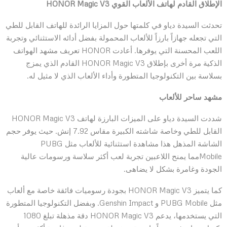
الإطلاق القادم لهاتف الألعاب القوي
HONOR Magic V3
تحدثت السيدة دياو في كلمتها حول المزايا الرائدة للهاتف القابل للطي
التي تجعله جهازاً بارزاً للألعاب المحمولة بفضل أدائه الاستثنائي وتجربة
اللعب المحسنة التي يوفرها. أعادت HONOR تعريف مشهد الهواتف
الذكية مرة أخرى بإطلاق HONOR Magic V3 القادم الذي يمزج
بسلاسة بين التكنولوجيا المتطورة وأداء الألعاب الذي لا مثيل له.
مشهد ساحر للألعاب
شددت السيدة دياو على الميزات البارزة لهاتف HONOR Magic V3
القابل للطي وخاصة شاشته الكبيرة مقاس 7.92 إنش. حيث يوفر حجم
الشاشة المذهل هذا مشاهدة استثنائية للألعاب مثل PUBG
Mobileمما يمنح اللاعبين تجربة لعب أكثر سلاسة ورسومات عالية
الجودة وغامرة بشكل لا يضاهى.
كما يتميز HONOR Magic V3 بجودة رسوميات فائقة خاصة مع ألعاب
مثل PUBG Mobile و Genshin Impact. وبفضل التكنولوجيا المتطورة
التي يستخدمها، يدعم HONOR Magic V3 دقة مذهلة تبلغ 1080