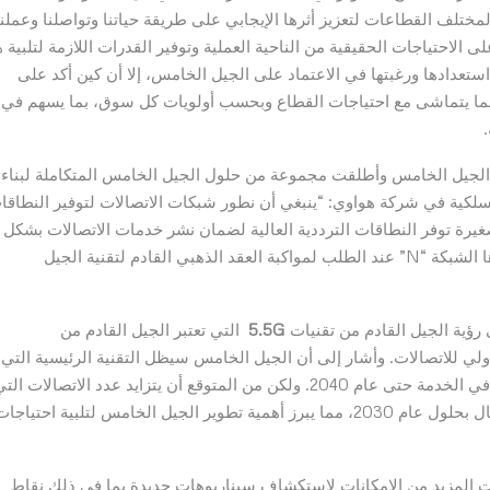
مختلف القطاعات لتعزيز أثرها الإيجابي على طريقة حياتنا وتواصلنا وعملنا
على الاحتياجات الحقيقية من الناحية العملية وتوفير القدرات اللازمة لتلبية 
ستعدادها ورغبتها في الاعتماد على الجيل الخامس، إلا أن كين أكد على
س بما يتماشى مع احتياجات القطاع وبحسب أولويات كل سوق، بما يسهم في
اوي في المنتدى عن مشروع شبكات “1+N” من الجيل الخامس وأطلقت مجموعة من حلول الجيل الخامس المتكاملة لبناء
سلكية في شركة هواوي: “ينبغي أن نطور شبكات الاتصالات لتوفير النطاقا
غيرة توفر النطاقات الترددية العالية لضمان نشر خدمات الاتصالات بشكل
شامل بالإضافة إلى دعم هذه الخدمات بالقدرات التي توفرها الشبكة “N” عند الطلب لمواكبة العقد الذهبي القادم لتقنية الجيل
رؤية الجيل القادم من تقنيات
5.5G
التي تعتبر الجيل القادم من
ولي للاتصالات. وأشار إلى أن الجيل الخامس سيظل التقنية الرئيسية التي
ستعتمد عليها شبكات الاتصالات حتى عام 2030، وقد تبقى في الخدمة حتى عام 2040. ولكن من المتوقع أن يتزايد عدد الاتصالات ال
تتم عبر شبكات الهواتف المحمولة ليصل إلى 100 مليار اتصال بحلول عام 2030، مما يبرز أهمية تطوير الجيل الخامس لتلبية احتياجا
ت وتقنية المعلومات المزيد من الإمكانات لاستكشاف سيناريوهات جديدة بما في ذلك نقاط