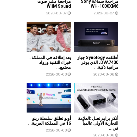
مراجعة سماعة Sony
مراجعة مكبر صوت
WiiM Sound
WH-1000XM6
2026-08-07
2026-08-07
أطلقت Synology جهاز
بعد إطلاقه في المملكة…
DVA7400، الذي يوفر
خبراء التقنية ورواد
مراقبة ذكية...
مجتمع...
2026-08-06
2026-08-06
أنكر برايم تصل :العلامة
أوبو تطلق سلسلة رينو
التجارية الأولى عالمياً
16 في المملكة العربية...
في...
2026-08-06
2026-08-06