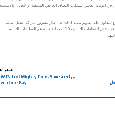
ل في الوقت الفعلي لشبكات النطاق العريض المتنقلة، والاتصال والاستشعا
واختتمت هواوي المؤتمر بتوجيه الدعوى لكافة شركاء القطاع للتعاون على تطوير تقنية 5.5G في إطار مشروع شراكة الجيل الثالث
3GPP بما يسهم في تعزيز القطاع التكنولوجي من خلال الاعتماد على النطاقات الترددية 100 جيجا هرتز ودعم القطاعات التقنية
انتهى –
المنشور التا
مراجعة W Patrol Mighty Pups Save
 مراحل
venture Bay