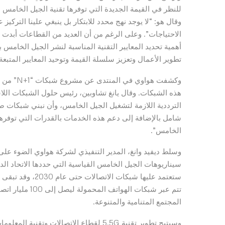
للنظر في القيمة الجديدة التي توفرها تقنية الجيل الخامس ل
وقال هو: “لا يوجد نهج محدد للابتكار بل ينبغي علينا التركيز 
الاحتياجات”. وعلى الرغم من أن العديد من القطاعات أبدت ا
أهمية تحديد المعايير التقنية المناسبة لنشر الجيل الخام
تطوير الأعمال وتعزيز سلسلة القيمة وتوحيد المعايير المتبعة.
وكشفت هو
هذه الشبكات. وقال يانغ تشاوبين، رئيس حلول الشبكات اللا
الترددية اللازمة لتشغيل الجيل الخامس، وأن نبني شبكات ص
الخامس”.
وسلط ديفيد وانغ، المدير التنفيذي لشركة هواوي الضوء على 
سيناريوهات الجيل الخامس القياسية التي حددها الاتحاد الد
المجتمع المتنامية والمتنوعة.
وسيتيح تطوير تقنية 5.5G لقطاع الاتصالا