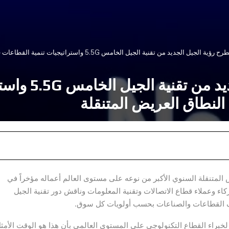
يل الجديد من تقنية الجيل الخامس 5.5G واستراتيجيات تنمية القطاعات في المنتدى السنوي لشبكات النطاق العريض المتنقلة
هواوي تطرح رؤي
لنطاق العريض المتنقلة
لمتنقلة السنوي الأكبر من نوعه على مستوى العالم أعماله مؤخراً في
 وعملاء قطاع الاتصالات وتقنية المعلومات وناقش دور تقنية الجيل
ف القطاعات والصناعات بحسب أولويات كل سوق.
راء القطاع التكنولوجي على المستوى العالمي بأن هذا هو الوقت الأمث