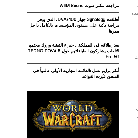
o
.
مراجعة مكبر صوت WiiM Sound
r
R
هذه
:
أطلقت Synology جهاز DVA7400، الذي يوفر
C
مراقبة ذكية على مستوى المؤسسات بالكامل داخل
مقرها
H
بعد إطلاقه في المملكة… خبراء التقنية ورواد مجتمع
الألعاب يشاركون انطباعاتهم حول TECNO POVA 8
ت
Pro 5G
أنكر برايم تصل :العلامة التجارية الأولى عالمياً في
الشحن غيّرت القواعد
تي
ت