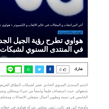
أخر المراجعات و المقالات في عالم الالعاب و الكمبيوتر
»
هواوي تطرح رؤية الج
الهواتف والإكسسورات
في المنتدى السنوي لشبكات ا
شارك
0
اختتم المنتدى السنوي الحادي عشر لشبكات النطاق العريض ا
شنغهاي، حيث استضاف طيفاً واسعاً من خبراء ومحللي وشركاء
الخامس في تنمية وتطوير أعمال مشغلي الاتصالات ومختل
وأوضح كين هو، نائب رئيس مجلس شركة هواوي في خطابه لخب