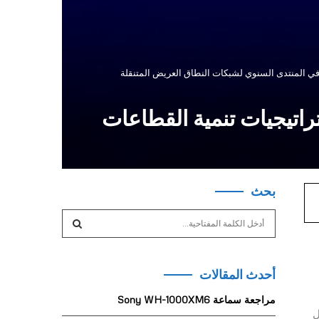
ة الجيل الجديد من تقنية الجيل الخامس 5.5G واستراتيجيات تنمية القطاعات
بحث
S
e
a
S
r
أحدث المقالات
c
E
h
مراجعة سماعة Sony WH-1000XM6
f
A
ل