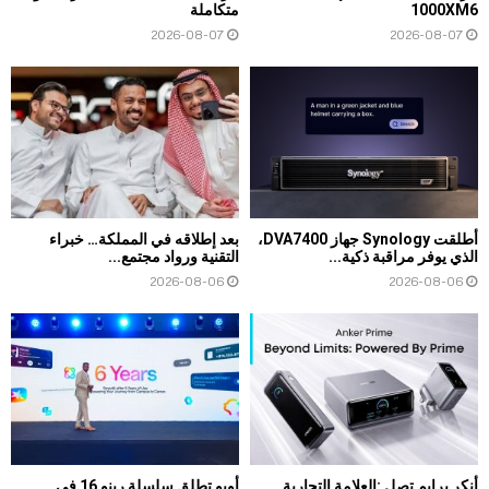
1000XM6
متكاملة
2026-08-07
2026-08-07
أطلقت Synology جهاز DVA7400،
بعد إطلاقه في المملكة… خبراء
الذي يوفر مراقبة ذكية...
التقنية ورواد مجتمع...
2026-08-06
2026-08-06
أنكر برايم تصل :العلامة التجارية
أوبو تطلق سلسلة رينو 16 في