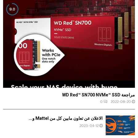
9.0
مراجعة WD Red™ SN700 NVMe™ SSD
0
2022-08-20
الاعلان عن تعاون مابين كل من Mattel و...
2023-04-12