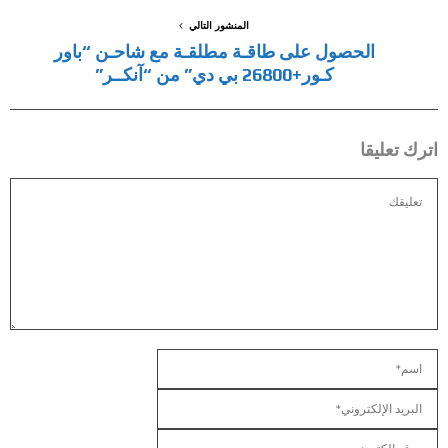
المنشور التالي
الحصول على طاقـة مطلقـة مع شاحـن “باور
كـور+26800 بي دي” من “آنكــر”
اترك تعليقا