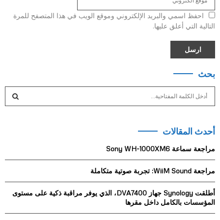
احفظ اسمي والبريد الإلكتروني وموقع الويب في هذا المتصفح للمرة
التالية التي أعلق عليها.
بحث
S
e
a
S
r
أحدث المقالات
c
E
h
مراجعة سماعة Sony WH-1000XM6
f
A
o
مراجعة WiiM Sound: تجربة صوتية متكاملة
r
R
:
أطلقت Synology جهاز DVA7400، الذي يوفر مراقبة ذكية على مستوى
C
المؤسسات بالكامل داخل مقرها
H