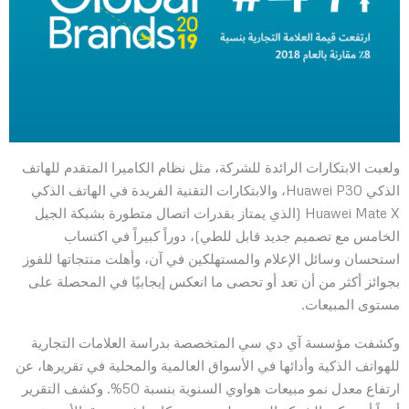
ولعبت الابتكارات الرائدة للشركة، مثل نظام الكاميرا المتقدم للهاتف
الذكي Huawei P30، والابتكارات التقنية الفريدة في الهاتف الذكي
Huawei Mate X (الذي يمتاز بقدرات اتصال متطورة بشبكة الجيل
الخامس مع تصميم جديد قابل للطي)، دوراً كبيراً في اكتساب
استحسان وسائل الإعلام والمستهلكين في آن، وأهلت منتجاتها للفوز
بجوائز أكثر من أن تعد أو تحصى ما انعكس إيجابيًا في المحصلة على
مستوى المبيعات.
وكشفت مؤسسة آي دي سي المتخصصة بدراسة العلامات التجارية
للهواتف الذكية وأدائها في الأسواق العالمية والمحلية في تقريرها، عن
ارتفاع معدل نمو مبيعات هواوي السنوية بنسبة 50%. وكشف التقرير