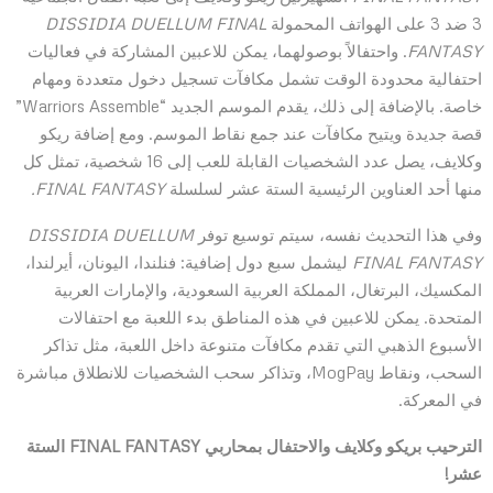
3 ضد 3 على الهواتف المحمولة
DISSIDIA DUELLUM FINAL
FANTASY
. واحتفالاً بوصولهما، يمكن للاعبين المشاركة في فعاليات
احتفالية محدودة الوقت تشمل مكافآت تسجيل دخول متعددة ومهام
خاصة. بالإضافة إلى ذلك، يقدم الموسم الجديد “Warriors Assemble”
قصة جديدة ويتيح مكافآت عند جمع نقاط الموسم. ومع إضافة ريكو
وكلايف، يصل عدد الشخصيات القابلة للعب إلى 16 شخصية، تمثل كل
منها أحد العناوين الرئيسية الستة عشر لسلسلة
FINAL FANTASY.
وفي هذا التحديث نفسه، سيتم توسيع توفر
DISSIDIA DUELLUM
FINAL FANTASY
ليشمل سبع دول إضافية: فنلندا، اليونان، أيرلندا،
المكسيك، البرتغال، المملكة العربية السعودية، والإمارات العربية
المتحدة. يمكن للاعبين في هذه المناطق بدء اللعبة مع احتفالات
الأسبوع الذهبي التي تقدم مكافآت متنوعة داخل اللعبة، مثل تذاكر
السحب، ونقاط MogPay، وتذاكر سحب الشخصيات للانطلاق مباشرة
في المعركة.
الترحيب بريكو وكلايف والاحتفال بمحاربي FINAL FANTASY الستة
عشر!