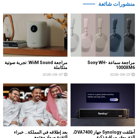
منشورات شائعة
مراجعة سماعة Sony WH-
مراجعة WiiM Sound: تجربة صوتية
1000XM6
متكاملة
2026-08-07
2026-08-07
أطلقت Synology جهاز DVA7400،
بعد إطلاقه في المملكة… خبراء
الذي يوفر مراقبة ذكية...
التقنية ورواد مجتمع...