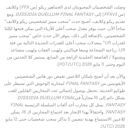
وصلت الشخصيتان المحبوبتان لدى الجماهير ريكو (من
FFX
) وكلايف
(من
FFXVI
) إلى
DISSIDIA DUELLUM FINAL FANTASY
. ومع
تقديم ريكو وكلايف، أصبح حدث “سحب مميز لشخصيتي ريكو وكلايف”
متاحاً الآن، حيث يوفر معدل سحب أعلى للأزياء التي يمكن فتحها لكلتا
الشخصيتين. بالإضافة إلى ذلك، يتوفر الآن حدث خاص “سحب مميز
لقدرات UR” بمعدلات سحب أعلى للقدرات الجديدة التالية من فئة
UR: رباعية الشجاعة وميغا فيتاليتي ولهيب العقاب ولهيب متصاعد
ويشتولا / العاصفة الجليدية الرابعة من السابع. يستمر كلا الحدثين من
اليوم وحتى 11 مايو 2026 (PDT/UTC).
والآن بعد أن أصبح بإمكان اللاعبين تقمص دور هاتين الشخصيتين
الأيقونيتين من
FINAL FANTASY
لمحاربة الوحوش التي تسيطر على
طوكيو الحديثة، نحتفل بوصول إجمالي عدد المحاربين القابلين للعب
بشكل دائم إلى 16 محارباً في
DISSIDIA DUELLUM FINAL
FANTASY
. يمثل كل محارب أحد ألعاب السلسلة الرئيسية
FINAL
FANTASY
. واحتفالاً بهذا الإنجاز بعد اجتماع المحاربين الـ 16، يمكن
للاعبين الاستمتاع بهدية تتضمن 5 تذاكر سحب شخصيات حتى 12 مايو
2026 (UTC).