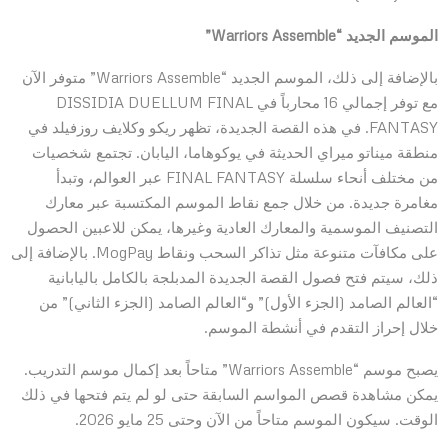
الموسم الجديد “Warriors Assemble”
بالإضافة إلى ذلك، الموسم الجديد “Warriors Assemble” متوفر الآن
مع توفر إجمالي 16 محارباً في DISSIDIA DUELLUM FINAL
FANTASY. في هذه القصة الجديدة، تظهر ريكو وكلايف روزفيلد في
منطقة ميناتو ميراي الحديثة في يوكوهاما، اليابان. تجتمع شخصيات
من مختلف أنحاء سلسلة FINAL FANTASY عبر العوالم، وتبدأ
مغامرة جديدة. من خلال جمع نقاط الموسم المكتسبة عبر معارك
التصنيف الموسمية والمعارك العادية وغيرها، يمكن للاعبين الحصول
على مكافآت متنوعة مثل تذاكر السحب ونقاط MogPay. بالإضافة إلى
ذلك، سيتم فتح فصول القصة الجديدة المدبلجة بالكامل باليابانية
“العالم الصامد (الجزء الأول)” و“العالم الصامد (الجزء الثاني)” من
خلال إحراز التقدم في أنشطة الموسم.
يصبح موسم “Warriors Assemble” متاحاً بعد إكمال موسم التدريب.
يمكن مشاهدة قصص المواسم السابقة حتى لو لم يتم فتحها في ذلك
الوقت. سيكون الموسم متاحاً من الآن وحتى 25 مايو 2026.