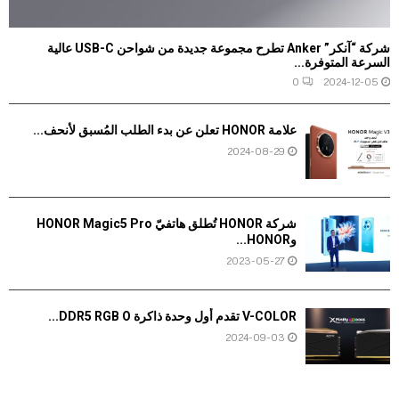
شركة “آنكر” Anker تطرح مجموعة جديدة من شواحن USB-C عالية
السرعة المتوفرة...
0
2024-12-05
علامة HONOR تعلن عن بدء الطلب المُسبق لأنحف...
2024-08-29
شركة HONOR تُطلق هاتفيّ HONOR Magic5 Pro
وHONOR...
2023-05-27
V-COLOR تقدم أول وحدة ذاكرة DDR5 RGB O...
2024-09-03