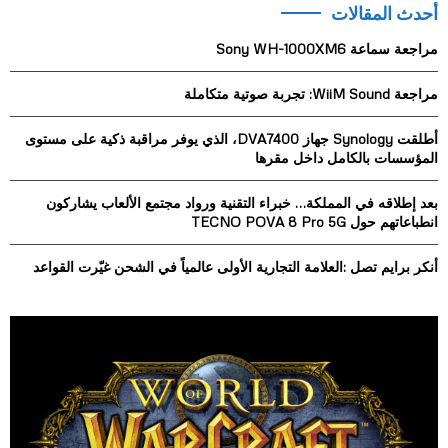
أحدث المقالات
c
E
h
مراجعة سماعة Sony WH-1000XM6
f
A
o
مراجعة WiiM Sound: تجربة صوتية متكاملة
r
R
:
أطلقت Synology جهاز DVA7400، الذي يوفر مراقبة ذكية على مستوى
C
المؤسسات بالكامل داخل مقرها
H
بعد إطلاقه في المملكة… خبراء التقنية ورواد مجتمع الألعاب يشاركون
انطباعاتهم حول TECNO POVA 8 Pro 5G
أنكر برايم تصل :العلامة التجارية الأولى عالمياً في الشحن غيّرت القواعد