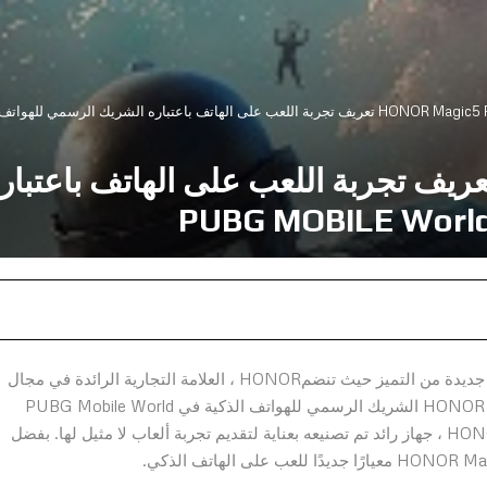
يد HONOR Magic5 Pro تعريف تجربة اللعب على الها
2023: يشهد عالم ألعاب الأجهزة المحمولة في الوقت حقبة جديدة من التميز حيث تنضمHONOR ، العلامة التجارية الرائدة في مجال
التكنولوجيا ، إلى PUBG Mobile ، حيث أصبح HONOR Magic5 Pro الشريك الرسمي للهواتف الذكية في PUBG Mobile World
Invitational 2023. يقدم هذا التعاون الرائدHONOR Magic5 Pro ، جهاز رائد تم تصنيعه بعناية لتقديم تجربة ألعاب لا مثيل لها. بفضل