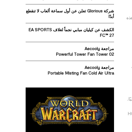
o
r
R
شركة Glorious تعلن عن أول سماعة ألعاب لا تنقطع
:
أبدًا
ية الإنحناء من نوع LTPO. تعمل هذه
C
الكشف عن كيليان مبابي نجماً لغلاف EA SPORTS
H
FC™ 27
مراجعة Aecooly
Powerful Tower Fan Tower 02
مراجعة Aecooly
Portable Misting Fan Cold Air Ultra
Snapdragon®  الجديد كليًا.
اتف HONOR Magic5