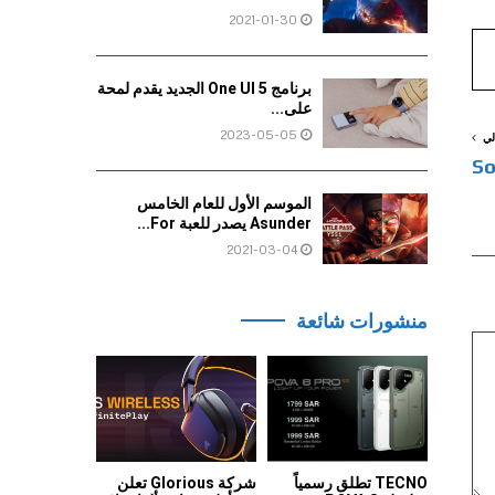
2021-01-30
برنامج One UI 5 الجديد يقدم لمحة
على...
2023-05-05
لي
الموسم الأول للعام الخامس
Asunder يصدر للعبة For...
2021-03-04
منشورات شائعة
TECNO تطلق رسمياً
شركة Glorious تعلن