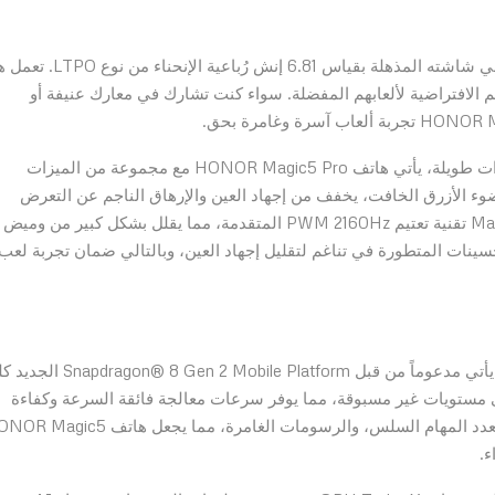
تكمن براعة اللعب باستخدام هاتف HONOR Magic5 Pro في شاشته المذهلة بقياس 6.81 إنش رُباع
لم الافتراضية لألعابهم المفضلة. سواء كنت تشارك في معارك عنيفة أو
إدراكًا للأهمية القصوى لراحة العين أثناء جلسات اللعب لفترات طويلة، يأتي هاتف HONOR Magic5 Pro مع مجموعة من الميزات
رة. هذا الجهاز الحائز على شهادة TÜV Rheinland للضوء الأزرق الخافت، يخفف من إجهاد العين والإرهاق الناجم عن التعرض
الطويل للضوء الأزرق. بالإضافة إلى ذلك، يستخدم Magic5 Pro تقنية تعتيم PWM 2160Hz المتقدمة، مما يقلل بشكل كبير من وميض
ات المتطورة في تناغم لتقليل إجهاد العين، وبالتالي ضمان تجربة لعب
عندما يتعلق الأمر بالأداء، فإن هاتف HONOR Magic5 Pro يأتي مدعوماً من قبل 8 Gen 2 Mobile Platform
لى مستويات غير مسبوقة، مما يوفر سرعات معالجة فائقة السرعة وكفاءة
طاقة مُحسّنة. يمكن للاعبين الاستمتاع باللعب دون تأخير، وتعدد المهام السلس، والرسومات الغامرة، مما يجعل ه