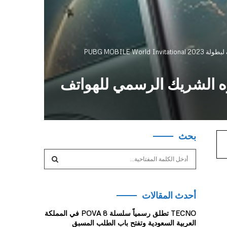
تف باعتباره الشريك الرسمي للهواتف
بحث
S
e
a
S
r
أحدث المقالات
c
E
h
TECNO تطلق رسمياً سلسلة POVA 8 في المملكة
f
A
العربية السعودية وتفتح باب الطلب المسبق