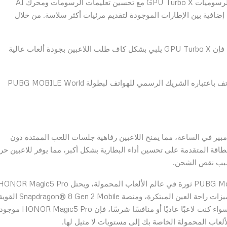
لتحسين أداء الألعاب، يتميز HONOR Magic5 Pro بمعالج الرسوميات GPU Turbo X مع تحسين تعليمات الرسومات ومحرك AI
ارات إضافية بين الإطارات الموجودة لتقديم مرئيات أكثر سلاسة. من خلال
معدل إطارات أعلى وأكثر استقرارًا مع استهلاك أقل للطاقة، فإن GPU Turbo X يلبي بشكل كاف طلب اللاعبين بجودة ألعاب عالية
HONOR Magic ببطارية قوية تبلغ 5100 مللي أمبير في الساعة، مما يمنح اللاعبين رفاهية جلسات اللعب الممتدة دون
اقة المتقدمة على تحسين أداء البطارية بشكل أكبر، مما يوفر للاعبين حري
سبب نقص الشحن.
في الختام، تُحدث هذه الشراكة الرائدة بين HONOR و PUBG Mobile ثورة في عالم الألعاب المحمولة، ويحتل OR Magic5 Pro
مكانة بارزة في ثورة الألعاب هذه. بفضل شاشته الغامرة، وميزات راحة العين المبتكرة، ومنصة  Gen 2 Mobile
وأداء الألعاب المحسّن تجعله خيارًا لا يقاوم لعشاق الألعاب. سواء كنت لاعبًا عاديًا أو منافسًا شرسًا، فإن HONOR Magic5 Pro موج
لألعاب المحمولة الخاصة بك إلى مستويات لا مثيل لها.