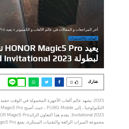
أخر المراجعات و المقالات في عالم الالعاب و الكمبيوتر
»
يعيد HONOR Magic5 Pro تعريف تجربة اللعب على الهاتف باعتباره الشريك الرسمي للهواتف لبطولة PUBG MOBILE World Invitational 2023
الهواتف والإكسسورات
يع
لبطولة PUBG MOBILE World Invitational 2023
شارك
0
مجموعة الميزات الرائعة والتقنيات المبتكرة، يضع HONOR Magic5 Pro معيارًا جديدًا للعب على الهاتف الذكي.