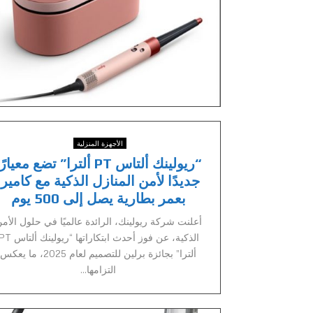
الأجهزة المنزلية
“ريولينك ألتاس PT ألترا” تضع معيارً
جديدًا لأمن المنازل الذكية مع كاميرا
بعمر بطارية يصل إلى 500 يوم
أعلنت شركة ريولينك، الرائدة عالميًا في حلول الأم
الذكية، عن فوز أحدث ابتكاراتها “ريولينك 
ألترا” بجائزة برلين للتصميم لعام 2025، ما يعكس
التزامها...