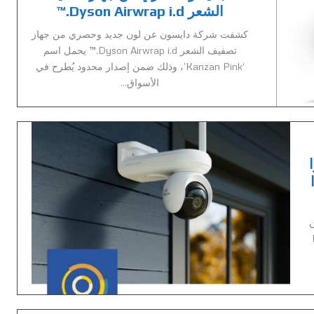
الشعر Dyson Airwrap i.d.™
كشفت شركة دايسون عن لون جديد وحصري من جهاز
تصفيف الشعر Dyson Airwrap i.d.™ يحمل اسم
‘Kanzan Pink’، وذلك ضمن إصدار محدود يُطرح في
الأسواق...
ا
ن
ألتاس PT