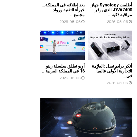
أطلقت Synology جهاز
بعد إطلاقه في المملكة…
DVA7400، الذي يوفر
خبراء التقنية ورواد
مراقبة ذكية...
مجتمع...
2026-08-06
2026-08-06
أنكر برايم تصل :العلامة
أوبو تطلق سلسلة رينو
التجارية الأولى عالمياً
16 في المملكة العربية...
في...
2026-08-06
2026-08-06