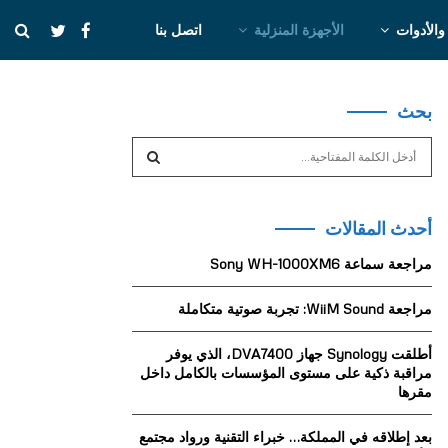
والأدوات
الأجهزة المنزلية
اتصل بنا
بحث
S
e
a
S
r
أحدث المقالات
c
E
h
مراجعة سماعة Sony WH-1000XM6
f
A
o
مراجعة WiiM Sound: تجربة صوتية متكاملة
r
R
:
أطلقت Synology جهاز DVA7400، الذي يوفر
C
مراقبة ذكية على مستوى المؤسسات بالكامل داخل
مقرها
H
بعد إطلاقه في المملكة… خبراء التقنية ورواد مجتمع