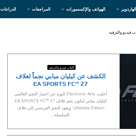
لهاردوير
الهواتف والإكسسورات
المراجعات
الدراجات 
ب فيديو والترفيه
ألعاب فيديو والترفيه
الكشف عن كيليان مبابي نجماً لغلاف
EA SPORTS FC™ 27
أعلنت Electronic Arts اليوم عن اختيار النجم العالمي
كيليان مبابي ليكون نجم غلاف EA SPORTS FC™ 27
Ultimate Edition. ويعود النجم الفرنسي إلى غلاف
السلسلة...