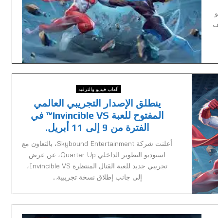
ديو
Quarter، كشف
ألعاب فيديو والترفيه
ينطلق الإصدار التجريبي العالمي
المفتوح للعبة Invincible VS™ في
الفترة من 9 إلى 11 أبريل.
أعلنت شركة Skybound Entertainment، بالتعاون مع
استوديو التطوير الداخلي Quarter Up، عن عرض
تجريبي جديد للعبة القتال المنتظرة Invincible VS،
إلى جانب إطلاق نسخة تجريبية...