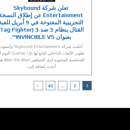
تعلن شركة Skybound
Entertainment عن إطلاق النسخة
التجريبية المفتوحة في 9 أبريل للع
بعنوان INVINCIBLE VS™.
أعلنت شركة Skybound Entertainment واس
تطوير الألعاب الداخلي التابع لها arter Up
الشخصية المحبوبة لدى الجماهي
أحدث إضافة إلى...
Posts
40
…
2
1
pagination