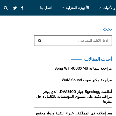
والأدوات
الأجهزة المنزلية
اتصل بنا
بحث
S
e
a
S
r
أحدث المقالات
c
E
h
مراجعة سماعة Sony WH-1000XM6
f
A
o
مراجعة مكبر صوت WiiM Sound
r
R
:
أطلقت Synology جهاز DVA7400، الذي يوفر
C
مراقبة ذكية على مستوى المؤسسات بالكامل داخل
مقرها
H
بعد إطلاقه في المملكة… خبراء التقنية ورواد مجتمع