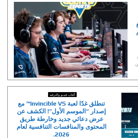
ن
ألعاب فيديو والترفيه
تنطلق غدًا لعبة Invincible VS™ مع
إصدار “الموسم الأول”! الكشف عن
عرض دعائي جديد وخارطة طريق
المحتوى والمنافسات التنافسية لعام
2026.