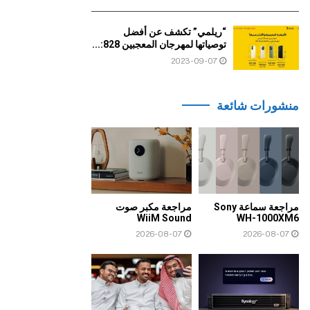
“ريلمي” تكشف عن أفضل
توصياتها لمهرجان المعجبين 828:...
2023-09-07
منشورات شائعة
مراجعة سماعة Sony
مراجعة مكبر صوت
WiiM Sound
WH-1000XM6
2026-08-07
2026-08-07