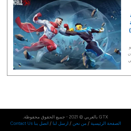
بة
القتال بنظام 3 ضد 3 (Tag Fighter)
توديو
Qu اليوم أن
ر Allen the Alien هي
GTX بالعربي © 2021 - جميع الحقوق محفوظة.
الصفحة الرئيسية
/
من نحن
/
ارسل لنا
/
اتصل بنا Contact Us