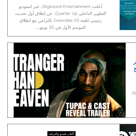
أعلنت Skybound Entertainment، عبر استوديو
التطوير الداخلي Quarter Up، عن إطلاق أول تحديث
رئيسي للعبة Invincible VS بالتزامن مع انطلاق
الموسم الأول في 30 يونيو،...
ر
تفتح
RGG Stu
ألعاب فيديو والترفيه