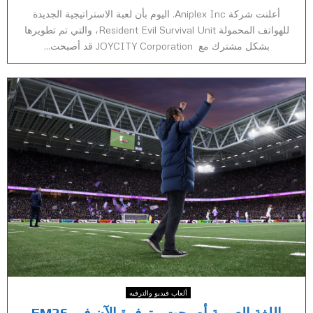
أعلنت شركة Aniplex Inc. اليوم بأن لعبة الاستراتيجية الجديدة
للهواتف المحمولة Resident Evil Survival Unit، والتي تم تطويرها
بشكل مشترك مع JOYCITY Corporation قد أصبحت...
ألعاب فيديو والترفيه
اللغة العربية أصبحت متوفرة الآن في FM26