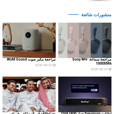
منشورات شائعة
مراجعة سماعة Sony WH-
مراجعة مكبر صوت WiiM Sound
1000XM6
2026-08-07
2026-08-07
أطلقت Synology جهاز DVA7400،
بعد إطلاقه في المملكة… خبراء