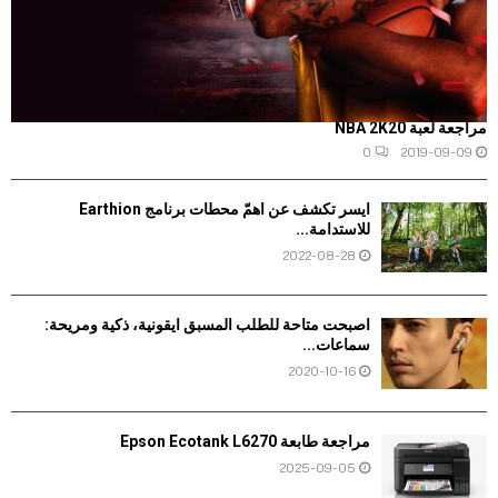
مراجعة لعبة NBA 2K20
0
2019-09-09
آيسر تكشف عن أهمّ محطّات برنامج Earthion
للاستدامة...
2022-08-28
أصبحت متاحة للطلب المسبق أيقونية، ذكية ومريحة:
سماعات...
2020-10-16
مراجعة طابعة Epson Ecotank L6270
2025-09-05