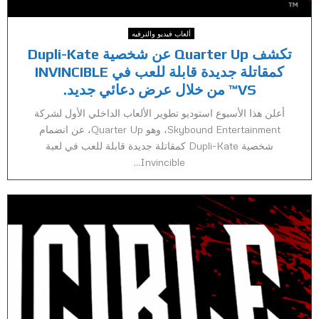
ألعاب فيديو والترفيه
تكشف Quarter Up عن شخصية Dupli-Kate
كمقاتلة جديدة قابلة للعب في INVINCIBLE
VS™ من خلال عرض دعائي جديد.
أعلن هذا الأسبوع استوديو تطوير الألعاب الداخلي الأول لشركة
Skybound Entertainment، وهو Quarter Up، عن انضمام
شخصية Dupli-Kate كمقاتلة جديدة قابلة للعب في لعبة
Invincible...