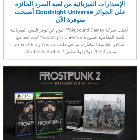
الإصدارات الفيزيائية من لعبة السرد الحائزة
على الجوائز Goodnight Universe أصبحت
متوفرة الآن
أعلنت شركة Skybound Games™ اليوم عن توفر النسخ الفيزيائية
للعبة المغامرة السردية Goodnight Universe™ لدى عدد من
المتاجر العالمية المختارة، بما في ذلك Amazon و GameStop،
بسعر 29.99 دولارًا.ولمنصّتي Nintendo Switch 2...