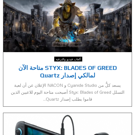
ألعاب فيديو والترفيه
STYX: BLADES OF GREED متاحة الآن
لمالكي إصدار Quartz
يسعد كلٌّ من Cyanide Studio و NACON الإعلان عن أن لعبة
التسلل Styx: Blades of Greed أصبحت متاحة اليوم للاعبين الذين
قاموا بطلب إصدار Quartz...