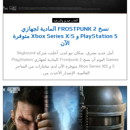
ألعاب فيديو والترفيه
نسخ FROSTPUNK 2 المادية لجهازي
PlayStation 5 و Xbox Series X|S متوفرة
الآن
أمل جديد يشرق، سكان نيو لندن. أعلنت شركة Skybound
Games اليوم أن نسخ Frostpunk 2 المادية لجهازي PlayStation
5 و Xbox Series X|S متوفرة الآن لدى مختارات من المتاجر
العالمية. الإصدار الأحدث من...