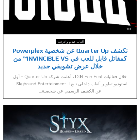
ألعاب فيديو والترفيه
تكشف Quarter Up عن شخصية Powerplex
كمقاتل قابل للعب في INVINCIBLE VS™ من
خلال عرض تشويقي جديد
خلال فعاليات IGN Fan Fest، أعلنت شركة Quarter Up – أول
استوديو تطوير ألعاب داخلي تابع لـ Skybound Entertainment –
عن الكشف الرسمي عن شخصية...