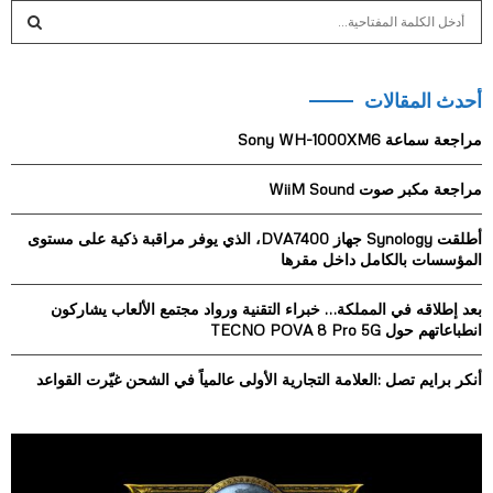
S
e
a
S
r
أحدث المقالات
c
E
h
مراجعة سماعة Sony WH-1000XM6
f
A
o
مراجعة مكبر صوت WiiM Sound
r
R
:
أطلقت Synology جهاز DVA7400، الذي يوفر مراقبة ذكية على مستوى
C
المؤسسات بالكامل داخل مقرها
H
بعد إطلاقه في المملكة… خبراء التقنية ورواد مجتمع الألعاب يشاركون
انطباعاتهم حول TECNO POVA 8 Pro 5G
أنكر برايم تصل :العلامة التجارية الأولى عالمياً في الشحن غيّرت القواعد