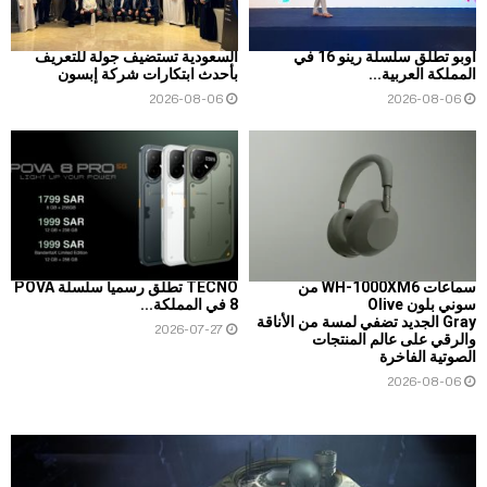
أوبو تطلق سلسلة رينو 16 في
السعودية تستضيف جولة للتعريف
المملكة العربية...
بأحدث ابتكارات شركة إبسون
2026-08-06
2026-08-06
سماعات WH-1000XM6 من
TECNO تطلق رسمياً سلسلة POVA
سوني بلون Olive
8 في المملكة...
Gray الجديد تضفي لمسة من الأناقة
2026-07-27
والرقي على عالم المنتجات
الصوتية الفاخرة
2026-08-06