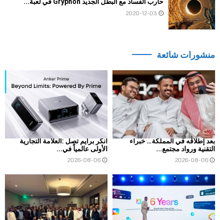
حارب الفساد مع البطل الجديد Gryphon في لعبة...
2020-12-03
منشورات شائعة
بعد إطلاقه في المملكة… خبراء
أنكر برايم تصل :العلامة التجارية
التقنية ورواد مجتمع...
الأولى عالمياً في...
2026-08-06
2026-08-06