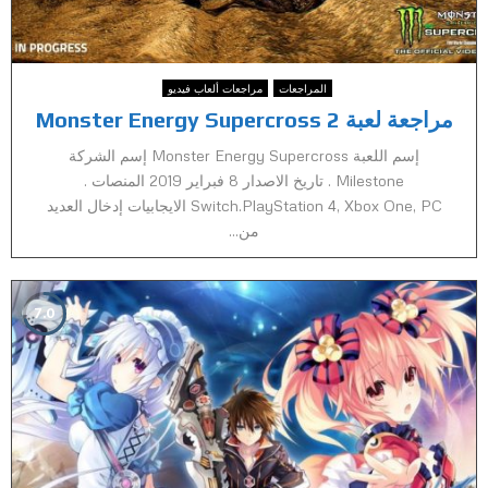
المراجعات
مراجعات ألعاب فيديو
مراجعة لعبة Monster Energy Supercross 2
إسم اللعبة Monster Energy Supercross إسم الشركة
Milestone . تاريخ الاصدار 8 فبراير 2019 المنصات .
Switch.PlayStation 4, Xbox One, PC الايجابيات إدخال العديد
من...
7.0