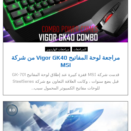
المراجعات
مراجعات الهاردوير
مراجعة لوحة المفاتيح Vigor GK40 من شركة
MSI
قدمت شركة MSI قفزة كبيرة عند إطلاق لوحة المفاتيح GK-701
قبل بضع سنوات ، وكانت العلاقة التعاون مع شركة SteelSeries
للوحات مفاتيح الكمبيوتر المحمول سبب...
8.0