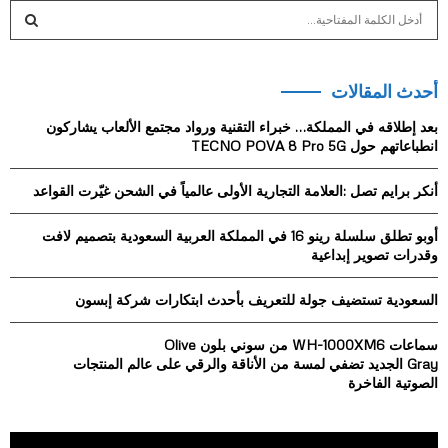
S
e
a
S
r
أحدث المقالات
c
E
h
بعد إطلاقه في المملكة… خبراء التقنية ورواد مجتمع الألعاب يشاركون
f
A
انطباعاتهم حول TECNO POVA 8 Pro 5G
o
r
R
أنكر برايم تصل :العلامة التجارية الأولى عالمياً في الشحن غيّرت القواعد
:
C
أوبو تطلق سلسلة رينو 16 في المملكة العربية السعودية بتصميم لافت
وقدرات تصوير إبداعية
H
السعودية تستضيف جولة للتعريف بأحدث ابتكارات شركة إبسون
سماعات WH-1000XM6 من سوني بلون Olive
Gray الجديد تضفي لمسة من الأناقة والرقي على عالم المنتجات
الصوتية الفاخرة