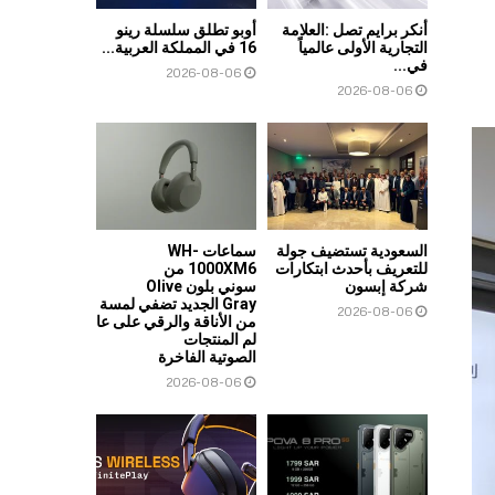
أنكر برايم تصل :العلامة
أوبو تطلق سلسلة رينو
التجارية الأولى عالمياً
16 في المملكة العربية...
في...
2026-08-06
2026-08-06
السعودية تستضيف جولة
سماعات WH-
للتعريف بأحدث ابتكارات
1000XM6 من
شركة إبسون
سوني بلون Olive
Gray الجديد تضفي لمسة
2026-08-06
من الأناقة والرقي على عا
لم المنتجات
الصوتية الفاخرة
2026-08-06