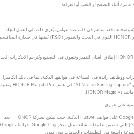
ق الراقي بين عشيّة وضحاها، فقد ساهم في ذلك عدة عوامل. يُعزى ذلك إلى العمل الجاد
والجهد الذي استثمرته HONOR على مر السنين. إن استثمار HONOR القوي في البحث والتطوير (R&D) يُبقيها في صدارة المنا
من خلال سد الفجوة بين البحث والتطوير والتصنيع، تستطيع HONOR إطلاق العنان لتتميز وتتفوق في التصنيع وتُترجم الابتكارات الح
على البحث والتطوير لشركة HONOR تقديم ميزات ووظائف رائدة في الصناعة في هواتفها الذكية، بما في ذلك الكاميرا
الثورية التي تتميز بخاصية ” Millisecond Falcon Capture” و “AI Motion Sensing Capture” في هاتف HONOR Magic5 Pro وتقنية
HONOR.
تتفوق أجهزة HONOR التي تشتمل على خدمات وتطبيقات Google على هواتف Huawei الذكية. حيث يمكن لشركة HONOR – بعد
انفصالها عن هواوي – استخدام خدمات جوجل للهواتف (GMS) التي تتضمن تطبيقات شائعة مثل متجر Google Play، خرائط Google،