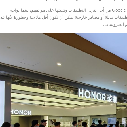
يتمتع مستخدمو HONOR بوصول دون تقييد إلى متجر Google Play من أجل تنزيل التطبيقات وتثبيتها على هواتفهم، بينما يواجه
بيقات بديلة أو مصادر خارجية يمكن أن تكون أقل ملاءمة وخطورة لأنها قد
و الفيروسات.