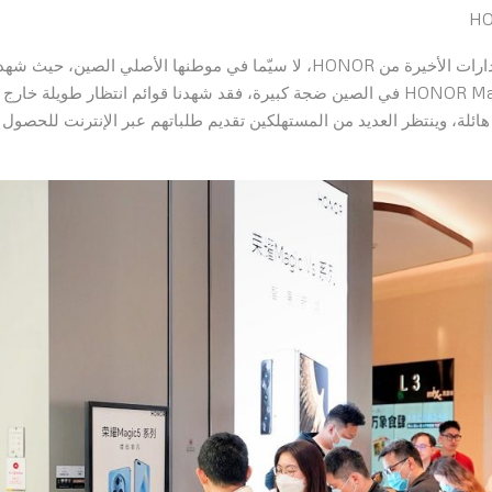
اكتسب هاتف HONOR Magic5 Pro شهرة خاصة بين الإصدارات الأخيرة من HONOR، لا سيّما في موطنها الأصلي الصين، حي
زيادة كبيرة في المبيعات. فقد أحدث إطلاق هاتف HONOR Magic5 Pro في الصين ضجة كبيرة، فقد شهدنا قوائم انتظار طويلة خارج
 هائلة، وينتظر العديد من المستهلكين تقديم طلباتهم عبر الإنترنت للحصول