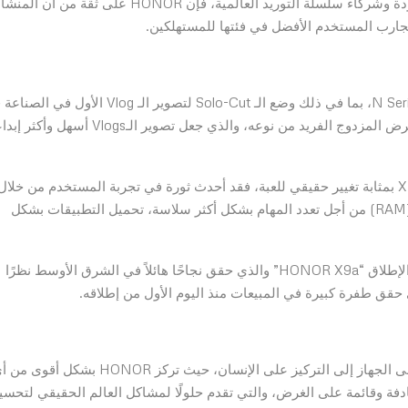
من خلال الابتكارات الرائدة في الصناعة، قدرات مراقبة الجودة وشركاء سلسلة التوريد العالمية، فإن HONOR على ثقة من أن ال
تجارب المستخدم الأفضل في فئتها للمستهلكين.
أدخلت HONOR ميزات رائدة في سلسلة هواتفها الذكية N Series، بما في ذلك وضع الـ Solo-Cut لتصوير الـ Vlog الأ
هاتف HONOR 70 5G، إلى جانب وضع تسجيل الفيديو بالعرض المزدوج الفريد من نوعه، والذي جعل تصوير الـVlogs أسهل وأ
وكان تقديم تقنية HONOR Ram Turbo في سلسلة X Series بمثابة تغيير حقيقي للعبة، فقد أحدث ثورة في تجربة المستخدم من خلال
تحويل جزء من ذاكرة القراءة إلى ذاكرة الوصول العشوائي (RAM) من أجل تعدد المهام بشكل أكثر سلاسة، تحميل التطبيقات بشكل
كما قدمت HONOR الهاتف الذكي ذو الشاشة الأقوى على الإطلاق “HONOR X9a” والذي حقق نجاحًا هائلاً في الشرق الأوسط نظرًا
لذي حقق طفرة كبيرة في المبيعات منذ اليوم الأول من إطلاقه.
كان مفتاح النجاح الآخر هو تحويل نهج الشركة من التركيز على الجهاز إلى التركيز على الإنسان، حيث تركز HONOR بشكل أ
فة وقائمة على الغرض، والتي تقدم حلولًا لمشاكل العالم الحقيقي لتحسي