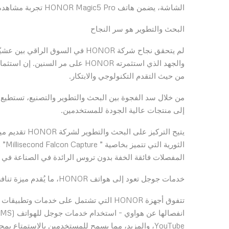
الشاشة، يضمن هاتف HONOR Magic5 Pro تجربة مشاهدة غامرة أثناء التصفح أو اللعب أو القراءة.
البحث والتطوير هو سر النجاح
لم يتحقق نجاح شركة HONOR في السو
من حيث التقدم التكنولوجي والابتكار.
إلى منتجات عالية الجودة للمستخدمين.
يتيح التركيز 
المفصلات فائقة الخفة بدون تروس الرائدة في الصناعة في هاتف  Magic Vs
خدمات جوجل تعود إلى هواتف HONOR، ما يُقدم ميزة تنافسية على هواوي
YouTube، والمزيد، مما يسمح للمستخدمين بالاستمتاع بمجموعة واسعة من التطبيقات والخدمات دون قيود.