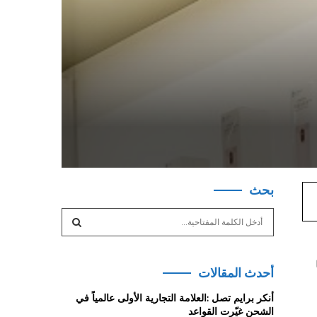
بحث
S
e
a
S
r
يرها
أحدث المقالات
c
E
h
أنكر برايم تصل :العلامة التجارية الأولى عالمياً في
f
A
الشحن غيّرت القواعد