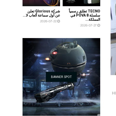
TECNO تطلق رسمياً
شركة Glorious تعلن
سلسلة POVA 8 في
عن أول سماعة ألعاب لا...
المملكة...
2026-07-22
2026-07-27
BANNER SPOT
HONOR ((H