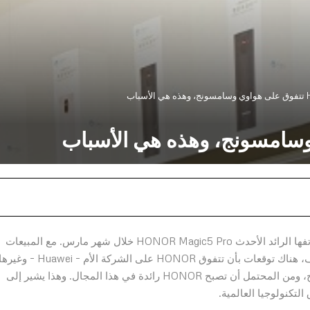
أسباب
شهدت HONOR نمو مُتزايد في الصين، خاصةً بعد إطلاق هاتفها الرائد الأحدث HONOR Magic5 Pro خلال شهر مارس. مع المبيعات
الهائلة التي حققها والميزات الرائعة التي يتمتع بها هذا الهاتف، هناك توقعات بأن تتفوق HONOR على الشركة الأم – Huawei – وغ
من الشركات المصنعة الرائدة للهواتف الذكية مثل سامسونج، ومن المحتمل أن تصبح HONOR رائدة في هذا المجال. وهذا يشير إلى
تكنولوجيا العالمية.