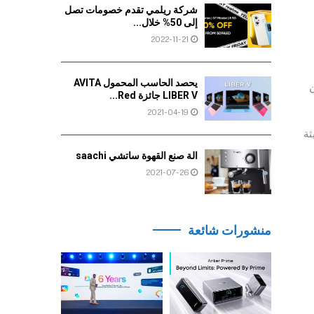
شركة ريلمي تقدم خصومات تصل
إلى 50% خلال...
2022-11-21
‏‏يحصد‏‏ ‏‏الحاسب‏‏ ‏‏المحمول‏‏ ‏‎AVITA
فسين
LIBER V‎‏ ‏‏جائزة‏‏ ‏‎Red...
2021-04-19
ديثة
الة صنع القهوة ساتشي saachi
2021-07-26
منشورات شائعة