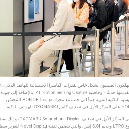
مستهلكون الصينيون بشكل خاص بقدرات الكاميرا الاستثنائية للهاتف الذكي، 
سبيل المثال تقنية Millisecond Falcon Capture – التي تم تقديمها حديثًا – وخاصية AI Motion Sensing Capture، بالإضافة إلى جودة
شاشة العرض التي لا مثيل لها. بفضل مجموعة الكاميرا الرئيسية الثلاثية القوية جنباً إلى جنب مع محرك HONOR Image المُحسّن
بالإضافة إلى ذلك، فقد حاز هاتف HONOR Magic5 Pro على المركز الأول في تصنيف Smartphone Display
ميزاته المتطورة. مع شاشته العائمة الكبيرة والمنحنية من نوع LTPO وحجم 6.81 إنش، والتي تتضمن تقنية ay