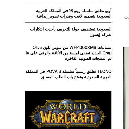
o
r
R
أوبو تطلق سلسلة رينو 16 في المملكة العربية
:
السعودية بتصميم لافت وقدرات تصوير إبداعية
ث شهدت
C
السعودية تستضيف جولة للتعريف بأحدث ابتكارات
H
شركة إبسون
سماعات WH-1000XM6 من سوني بلون Olive
Gray الجديد تضفي لمسة من الأناقة والرقي على عا
لم المنتجات الصوتية الفاخرة
TECNO تطلق رسمياً سلسلة POVA 8 في المملكة
العربية السعودية وتفتح باب الطلب المسبق