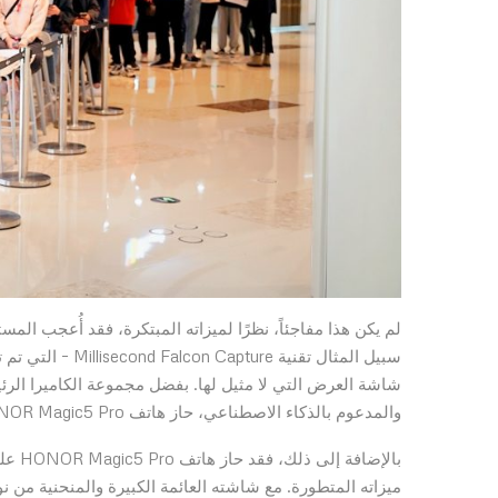
لم يكن هذا مفاجئاً، نظرًا لميزاته المبتكرة، فقد أُعجب ال
والمدعوم بالذكاء الاصطناعي، حاز هاتف HONOR Magic5 Pro على المركز الأول في تصنيف كاميرا DXOMARK للهواتف الذكية.