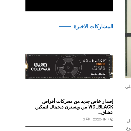
المشاركات الاخيرة
على
إصدار خاص جديد من محركات أقراص
WD_BLACK من ويسترن ديجيتال لتمكين
عشاق...
0
2020-11-17
DXOMARK ، وذلك بفضل
Novel Displ لتعزيز سطوع