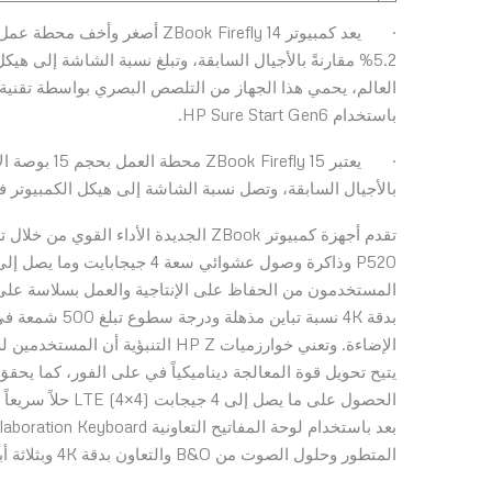
باستخدام HP Sure Start Gen6.
بالأجيال السابقة، وتصل نسبة الشاشة إلى هيكل الكمبيوتر فيه إ
بدقة 4K نسبة ت
الإضاءة. وتعني خوارزميات HP Z ال
الحصول على ما يص
المتطور وحلول الصوت من B&O والتعاون بدقة 4K وبثلاثة أبعاد بفضل تكنولوجيا ZCentral Remote Boost لمشاركة الشاشة.