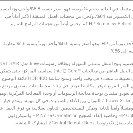
· يعد كمبيوتر ZBook Firefly 14 أصغر وأخف محطة عمل متنقلة في العالم بحجم 14 بوصة، فهو أصغر بنسبة 8.8% وأخف وزناً ب
5.2% مقارنةً بالأجيال السابقة، وتبلغ نسبة الشاشة إلى هيكل الكمبيوتر فيه 84%. وكجزء من محطات العمل المتنقلة الأكثر أماناً في
العالم، يحمي هذا الجهاز من التلصص البصري بواسطة تقنية HP Sure View Reflect كما يحمي أيضاً من هجمات البرامج الضارة
· يعتبر ZBook Firefly 15 محطة العمل بحجم 15 بوصة الأخف وزناً من HP، وهو أصغر بنسبة 9.5% وأخف وزناً بنسبة 1.8% مقارنةً
لى 86%.
تقدم أجهزة كمبيوتر ZBook الجديدة الأداء القوي من خلال تصميم يتيح التنقل بمنتهى السهولة وبطاقة رسومات IDIA® Quadro
P520 وذاكرة وصول عشوائي سعة 4 جيجابايت وما يصل إلى الجيل العاشر من معالجات ™Intel® Core سداسية المراكز، حتى يتمكن
المستخدمون من الحفاظ على الإنتاجية والعمل بسلاسة على تطبيقات متعددة في وقت واحد. وتمنح شاشة HDR 400 فائقة الوضوح
باين مذهلة ودرجة سطوع تبلغ 500 شمعة في المتر المربع لتوفر إمكانية العرض في بيئات محيطة ذات مستوى مرتفع
تنبؤية أن المستخدمين لم يعودوا مقيدين بوحدة معالجة الرسومات أو وحدة المعالجة المركزية، وهو
يتيح تحويل قوة المعالجة ديناميكياً في على الفور، كما يحقق Z Power Slider التوزان بين الأداء والصوتيات في كل مهمة. ويقدم خيار
ل إلى 4 جيجابت LTE (4×4) حلاً سريعاً ومتصلاً وآمناً للغاية. ويمكن للمستخدمين التعاون بسلاسة مع فرق العمل 
بعد باستخدام لوحة المفاتيح التعاونية HP Collaboration Keyboard وخاصية إلغاء الضجيج HP Noise Cancellation والميكروفون