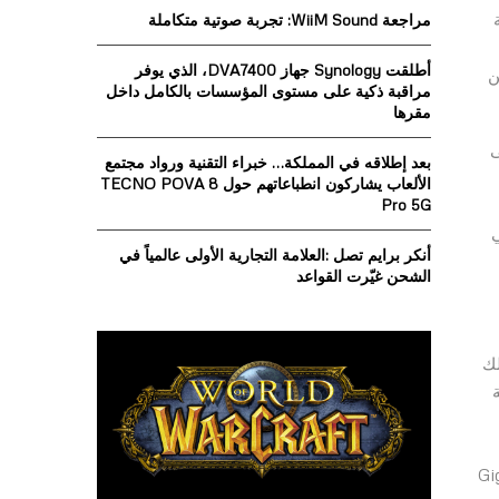
o
مراجعة WiiM Sound: تجربة صوتية متكاملة
r
R
:
أطلقت Synology جهاز DVA7400، الذي يوفر
C
ن
مراقبة ذكية على مستوى المؤسسات بالكامل داخل
مقرها
H
لى
بعد إطلاقه في المملكة… خبراء التقنية ورواد مجتمع
الألعاب يشاركون انطباعاتهم حول TECNO POVA 8
Pro 5G
 في
أنكر برايم تصل :العلامة التجارية الأولى عالمياً في
الشحن غيّرت القواعد
لك
ل الخامس أو Gigabit Class