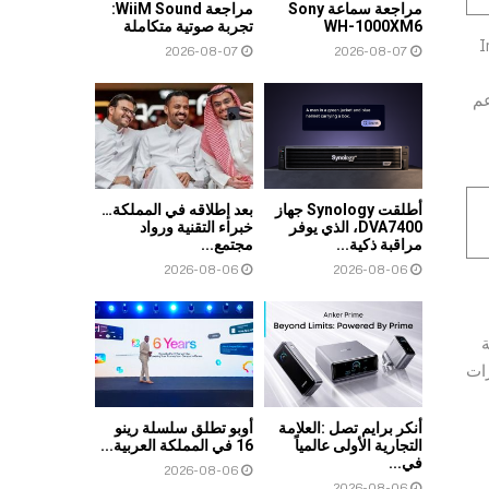
مراجعة سماعة Sony
مراجعة WiiM Sound:
WH-1000XM6
تجربة صوتية متكاملة
لعاشر من معالجات ™Intel®
2026-08-07
2026-08-07
لدعم
أطلقت Synology جهاز
بعد إطلاقه في المملكة…
DVA7400، الذي يوفر
خبراء التقنية ورواد
مراقبة ذكية...
مجتمع...
2026-08-06
2026-08-06
ة
ة رؤية تبلغ 88 درجة ومكبرات
أنكر برايم تصل :العلامة
أوبو تطلق سلسلة رينو
التجارية الأولى عالمياً
16 في المملكة العربية...
في...
2026-08-06
2026-08-06