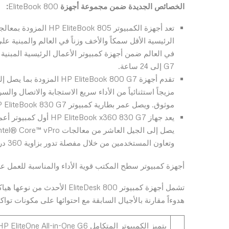
الخصائص الجديدة ضمن مجموعة أجهزة
EliteBook 800
:
G7 إلى 24 ساعة.
مزيجاً استثنائياً من الأداء سريع الاستجابة والاتصال وا
موثوق. ويصل عمر بطارية كمبيوتر HP EliteBook 830 G7 إلى 23 ساعة و15 دقيقة.
وتعاون المستخدمين من خلال مفصلة تدور بزاوية 360 درجة.
أجهزة كمبيوتر سطح المكتب قوية الأداء والمناسبة للعمل عن
تشمل أجهزة كمبيوتر teDesk 800
هدوءاً مقارنة بالأجيال السابقة مع احتوائها على مكونات تو
يتميز الكمبيوتر المتكامل HP EliteOne All-in-One G6 بتصميم عصري جريء وموفر للمساحة