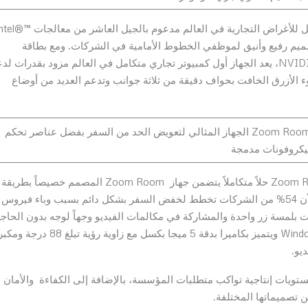
يعد HP EliteOne 800 All-in-One G6 أقوى كمبيوتر متكامل للأغراض التجارية في العالم مدعوم بالجيل ا
قاس قطري 23.8 بوصة أو 27 بوصة وتصميم رفيع وأنيق لموظفي الخطوط الأمامية في الشركات. ومع بطاقة
الرسومات الاختيارية NVIDIA® GeForce® RTX 2070 SUPER، يعد الجهاز أول كمبيوتر تجاري متكامل في العالم مزود بقدرات 
ء الأزرق الخافت بحواف دقيقة من ثلاثة جوانب وتدعم العديد من أوضاع
يعد HP Collaboration All-in-One G6 المزوّد بوحدة Zoom Rooms الجهاز المثالي لتعويض الحد من السفر بفضل عناصر تحكم
يكروفونات مدمجة
يعد HP Collaboration All-in-One G6 المزود بوحدة Zoom Rooms حلاً متكاملاً يتضمن جهاز Zoom Room المصمم خصيصاً بطريقة
مثالية لغرف العمل المهمة أو مكاتب كبار المديرين. ونظراً لأن 54% من الشركات تخطط لخفض السفر بشكل دائم بسبب وباء فيروس
 الانضمام إلى الاجتماعات بلمسة زر واحدة والمشاركة في مكالمات الفيديو وجهاً لوجه بدون الحاج
إلى وجود سماعات رأس. ويعمل هذ الحل بنظام Windows 10 IoT ويتميز بكاميرا بدقة 5 ميجا بكسل مع زاوي
ديو.
HP EliteDesk 800  للمستخدمين مستويات إنتاجية تواكب متطلبات المؤسسة، بالإضافة إلى الكفاءة والأمان
ن تصميماتها المختلفة.