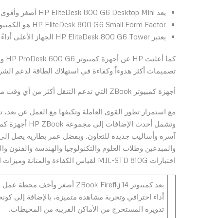
يعد HP EliteDesk 800 G6 Desktop Mini أصغر وأقوى كمبيوتر أعمال صغير الحجم (USFF) في العالم
HP EliteDesk 800 G6 Small Form Factor هو الكمبيوتر الأعلى أداءً والأكثر قابلية للتطوير في فئة الأعمال على مستوى العالم
يعتبر HP EliteDesk 800 G6 Tower الجهاز الأعلى أداءً والأكثر قابلية للتطوير على مستوى أجهزة الكمبيوتر الرأسية في العالم
تصميمات أكثر هدوءاً وكفاءة في استهلاك الطاقة لدعم الشرك
أجهزة كمبيوتر ZBook التي تدعم التنقل أكثر من أي وقت مضى
وتشمل أحدث الإ
والمبدعين وطلاب العلوم والتكنولوجيا والهندسة والفنون وال
اختبارات MIL-STD 810G لقياس الكفاءة والمتانة وميزات أمان رائدة في الصناعة بالإضافة إلى شاشات أكبر وأكثر سطوعاً.
تدويره المستخرج من الأماكن القريبة من المحيطات.