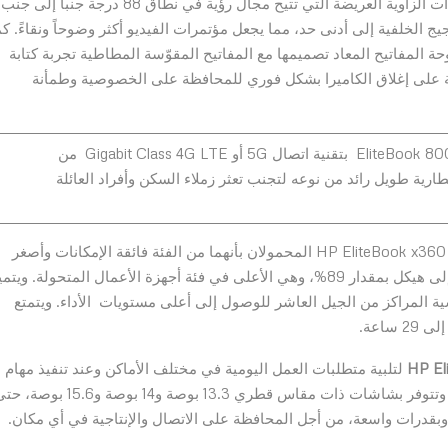
4G LTE فهي تسهّل الاتصال وإنجاز العمل. وتعمل الكاميرا ذات الزاوية العريضة التي تتيح مجال رؤية في نطاق 88 درجة 
الخلفية إلى أدنى حد، مما يجعل مؤتمرات الفيديو أكثر وضوحاً ونقاءً. كم
ة المفاتيح المعاد تصميمها مع المفاتيح المقوّسة المطاطية تجربة كتابة
جة على إغلاق الكاميرا بشكل فوري للمحافظة على الخصوصية وطمأنة
تتميز أحدث أجهزة كمبيوتر EliteBook 1000 و EliteBook 800 Series بتقنية اتصال 5G أو Gigabit Class 4G LTE من
ارية طويل رائد من نوعه لتجنب تعثر زملاء السكن وأفراد العائلة
يتسم الجهازان HP EliteBook x360 1030 G7 و HP EliteBook x360 1040 G7 المحمولان بأنهما من الفئة فائقة الإمكانات وأصغر
بنسبة 6.3% مقارنة بالجيل السابق، ويتميزان بنسبة شاشة إلى هيكل بمقدار 89%، وهي الأعلى في فئة أجهزة الأعمال المتحولة. ويت
لجات من طراز Intel® Core ™ vPro® سداسية المراكز من الجيل العاشر للوصول إلى أعلى مستويات الأداء. ويتمتع
HP El
لتلبية متطلبات العمل اليومية في مختلف الأماكن وعند تنفيذ مهام
متعددة، وهي مزوّدة بجميع خيارات المعالجين AMD وIntel. وتتوفر بشاشات ذات مقاس قطري 13.3 بوصة و14 بوصة و15.6 
قدرات واسعة، من أجل المحافظة على الاتصال والإنتاجية في أي مكان.