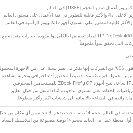
كما أعلنت HP عن أجهزة كمبيوتر HP ProDesk 600 G6 و HP ProDesk 400المعاد تصميمها بالكامل والمزودة بخيارات متعددة مع
ات التي تحقق نمواً ملحوظاً.
مع استمرار تطور القوى العاملة وتكيفها مع العمل عن بعد، تقول 56% من الشركات إنها تفكر في نشر نسبة أعلى من الأجهزة المحمو
ضافات إلى مجموعة HP ZBook أجهزة كمبيوتر محمولة قوية صُممت خصيصاً لتحقيق أداء احترافي وتجربة مشاهدة
آسرة وأساليب جديدة للتعاون. وبفضل عمر بطارية يصل إلى 17 ساعة، تتيح أجهزة ZBook Firefly G7 للمستخدمين المحترفين
رياضيات الحفاظ على مستوى إنتاجيتهم أثناء التنقل من خلال معايير
يعد كمبيوتر ZBook Firefly 14 أصغر وأخف محطة عمل متنقلة في العالم بحجم 14 بوصة، حيث يدعم الإنتاجية من أي مكان من خل
أداء احترافي وتجربة مشاهدة متميزة، بالإضافة إلى كونه أول محطة عمل في العالم بحجم 14 بوصة مصنوعة من البلاستيك المعاد