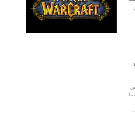
نسبة
NV®
 من
 ما
عن