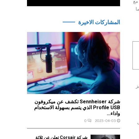
جنباً إلى جنب مع
ا
المشاركات الاخيرة
ميز
شركة Sennheiser تكشف عن ميكروفون
Profile USB الذي يتسم بسهولة الاستخدام
واداء...
0
2023-04-03
بوصة، حتى
شركة Corsair تعلن عن ثلاثة