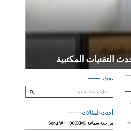
بحث
S
e
a
S
r
أحدث المقالات
c
E
h
ة.
مراجعة سماعة Sony WH-1000XM6
f
A