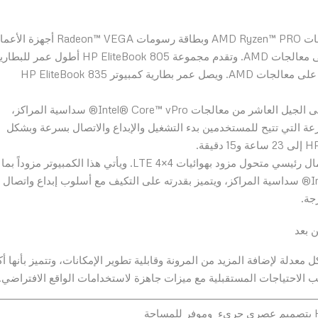
تعد أجهزة الكمبيوتر HP EliteBook 805 المزودة بمعالجات AMD Ryzen™ PRO وبطاقة رسومات Radeon™ VEGA 
الرئيسية الأقل سمكاً والأخف وزناً في العالم والمبنية على معالجات AMD. وتقدم مجموعة HP EliteBook 805 أطول عمر ل
في العالم ضمن أجهزة كمبيوتر الأعمال الرئيسية المبنية على معالجات AMD. ويصل عمر بطارية كمبيوتر HP EliteBook 835
تقدم أجهزة HP EliteBook 800 G7 المزودة بما يصل إلى الجيل العاشر من معالجات Intel® Core™ vPro® سداسية المراكز،
لسرعة التي تتيح للمستخدمين بدء التشغيل والإبداع والاتصال بسرعة وبشكل
يعد جهاز HP EliteBook x360 830 G7 أول كمبيوتر أعمال رئيسي متحول مزود بهوائيات 4×4 LTE. ويأتي هذا الكمبيوتر مزوداً بما
يصل إلى الجيل العاشر من معالجات Intel® Core™ vPro® سداسية المراكز، ويتميز بقدرته على التكيف مع أسلوب إبداع واتصال
 بعد
Eli الأحدث من نوعها هياكل معدلة لإضافة المزيد من المرونة وقابلية تطوير الإمكانات، وتتميز بأنها أ
اكب الاحتياجات المستقبلية مع ميزات جاهزة لاستخدامات الواقع الافتراضي.