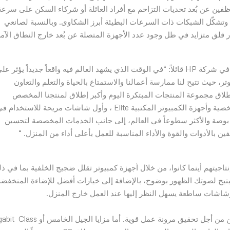
وظفين عن بُعد تحديات التزاحم مع أفراد العائلة أو شركاء السكن على سرعة
وتشكّل الشبكات ذات السرعات البطيئة أبرز الشكاوى. وبالنسبة لصانعي
ر قلق متزايد في ظل وجود عدد الأجهزة المتصلة عن بُعد خارج النطاق الآم
أليكس تشو، رئيس الأنظمة الشخصية في شركة HP قائلاً: “في الوقت الذي يشهد العالم فيه واقعاً جديداً يؤثر ع
ر، حيث تتيح لنا ممارسة أعمالنا والاستمتاع بالحياة والتعلم والتعاون
طلاق مجموعة المنتجات المبتكرة اليوم وأكبر إطلاق لمنتجنا المخصص
للأعمال، بما في ذلك الجيل القادم من أجهزة الكمبيوتر الشخصية وأجهزة الكمبيوتر المكتبية Elite ، وأول شاشات مريحة للاستخدام
لعالم بإضاءة زرقاء خافتة، ومحطة العمل المتنقلة بحجم 14 بوصة والأكثر سطوعاً في العالم، إلى جانب الخدمات المخصصة لتحسين
نتاجيتهم أينما كانوا، من خلال أجهزة كمبيوتر تقلل ضجيج الخلفية بما في ذ
 سيتيح لصوتك الظهور بوضوح، بالإضافة إلى خيارات أفضل للإضاءة المنخفضة
وشاشات ساطعة يسهل النظر إليها عند العمل خارج المنزل.
تم تصميم أحدث أجهزة HP EliteBook لاتصال وتعاون فائقين من أجل تحقيق مرونة عمل قوية. أما مزايا الجي