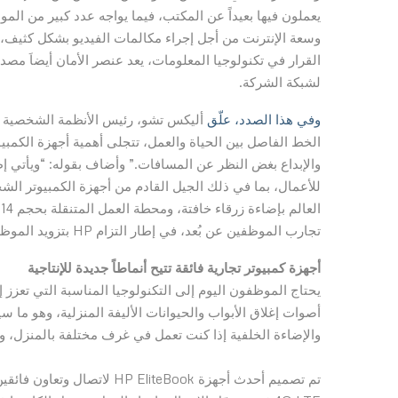
يعملون فيها بعيداً عن المكتب، فيما يواجه عدد كبير من الم
وسعة الإنترنت من أجل إجراء مكالمات الفيديو بشكل كثيف، 
القرار في تكنولوجيا المعلومات، يعد عنصر الأمان أيضاَ مصد
لشبكة الشركة.
وفي هذا الصدد، علّق
الخط الفاصل بين الحياة والعمل، تتجلى أهمية أجهزة الكمبيوت
والإبداع بغض النظر عن المسافات.” وأضاف بقوله: “ويأتي إ
ا
تجارب الموظفين عن بُعد، في إطار التزام HP بتزويد الموظفين بالأدوات والقوة والأداء المناسبة للعمل بأعلى أداء من المنزل. “
أجهزة كمبيوتر تجارية فائقة تتيح أنماطاً جديدة للإنتاجية
يحتاج الموظفون اليوم إلى التكنولوجيا المناسبة التي تعزز إ
أصوات إغلاق الأبواب والحيوانات الأليفة المنزلية، وهو ما
والإضاءة الخلفية إذا كنت تعمل في غرف مختلفة بالمنزل، 