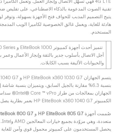
تقنية الصوت المدعومة بالذكاء الاصطناعي، على تقليص ضجيج 
يتيح التصميم المدبب للحواف فتح الأجهزة بسهولة، وتوفر لوح
هادئة للغاية، ويعمل غالق الخصوصية لكاميرا الويب المدم
المستخدم.
أجل الاتصال بأسلوب جدير بالثقة وإنجاز الأعمال وعمر بط
والحيوانات الأليفة بسبب الكابلات.
الجهازان بمعا
الكمبيوتر HP EliteBook x360 1040 G7 بعمر بطارية يصل إلى 29 ساعة.
صُممت أجهزة
HP EliteBook 805 G7
و
iteBook 800 G7
يحصل المستخدمون على كمبيوتر محمول قوي وآمن للغاية وب