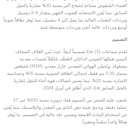
الغشاء المُنقوش مساحة إشعاع أكبر بنسبة 20% مقارنةً بالجيل
السابق، مما يُعزز الاستجابة للصوت الجهير بمقدار 4-6 ديسيبل
وترددات النغمات العالية بما يصل إلى 4 ديسيبل، مما يُوفر نطاقاً صوتياً
أوسع وترددات عالية أنقى وترددات متوسطة غنية.
التصميم
تُقدم سماعات Ear (3) تصميماً أنيقاً، حيث يُبرز الغلاف الشفاف
المميز هيكلها الصوتي الداخلي المُعقّد، مُكمَّلاً بلمسات معدنية
مصقولة. ويُحسّن الهوائي المعدني عازل معدني (MIM) مُخصّص
بسمك 0.35 مم فقط، إجمالي الطاقة الصوتية بنسبة 15% وحساسية
الإشارة بنسبة 20%، مما يضمن اتصالات قوية أثناء التنقل مُقارنةً
بالجيل السابق Ear، الذي أُطلق في أبريل 2024.
صُنعت علبة الشحن من ألمنيوم مُعاد تدويره بنسبة 100% عبر 27
عملية دقيقة. وتدمج تقنية حقن النانو بين المعدن والبلاستيك، مما يُغني
عن استخدام المادة اللاصقة ويضمن دقة عالية في التصميم، ما يُوفر
هيكلاً واحداً سلساً وصغيراً.