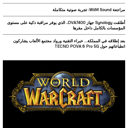
:
مراجعة WiiM Sound: تجربة صوتية متكاملة
C
H
أطلقت Synology جهاز DVA7400، الذي يوفر مراقبة ذكية على مستوى
المؤسسات بالكامل داخل مقرها
بعد إطلاقه في المملكة… خبراء التقنية ورواد مجتمع الألعاب يشاركون
انطباعاتهم حول TECNO POVA 8 Pro 5G