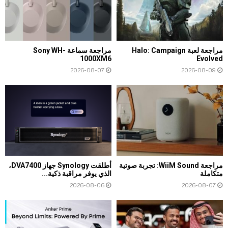
مراجعة لعبة Halo: Campaign
مراجعة سماعة Sony WH-
1000XM6
Evolved
2026-08-07
2026-08-09
مراجعة WiiM Sound: تجربة صوتية
أطلقت Synology جهاز DVA7400،
متكاملة
الذي يوفر مراقبة ذكية...
2026-08-06
2026-08-07