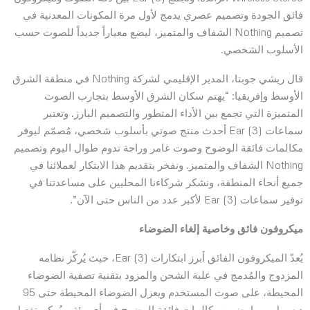
فائق الجودة وتصميم عصري يدمج لأول مرة المكونات المعدنية في
تصميم Nothing الشفاف والمتميز، ليضع معياراً جديداً للصوت حسب
الأسلوب الشخصي.
قال ريشي جوبتا، المدير الإقليمي لشركة Nothing في منطقة الشرق
الأوسط وإفريقيا: “يهتم سكان الشرق الأوسط بتجارب الصوت
المتميزة التي تجمع بين الأداء المتطور والتصميم البارز. وتعتبر
سماعات Ear (3) أحدث منتج صوتي بأسلوب شخصي، مُصمّم ليوفر
مكالمات فائقة الوضوح وصوت غامر وراحة تدوم طوال اليوم وتصميم
Nothing الشفاف والمتميز. ونفخر بتقديم هذا الابتكار لعملائنا في
جميع أنحاء المنطقة، ونشكر شركاءنا المحليين على مساعدتنا في
توفير سماعات Ear (3) لأكبر عدد من الناس حتى الآن”.
ميكروفون فائق وخاصية إلغاء الضوضاء
يُعدّ الميكروفون الفائق أبرز ابتكارات Ear (3)، حيث يُركّز نظامه
المزدوج والمُدمج في علبة الشحن والمزود بتقنية تصفية الضوضاء
المحيطة، على صوت المستخدم ويعزل الضوضاء المحيطة حتى 95
ديسيبل، مما يضمن مكالمات فائقة الوضوح في أي بيئة. ويُمكن تفعيل