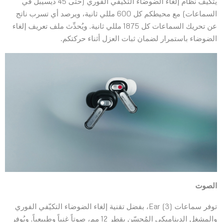
يتكيّف نظام إلغاء الضوضاء التكيفي الفوري (حتى 45 ديسيبل في
السماعات) مع محيطكم كل 600 مللي ثانية، ويرصد أي تسرب ناتج
عن تحريك السماعات كل 1875 مللي ثانية. ويُحدِّث ملف تعريف إلغاء
الضوضاء باستمرار لضمان ثبات العزل أثناء حركتكم.
الصوت
توفر سماعات Ear (3)،
بفضل تقنية إلغاء الضوضاء التكيّفي الفوري
والمشغل الديناميكي المُحسّن بقطر 12 مم، صوتاً غنياً وطبيعياً. ويُوفر