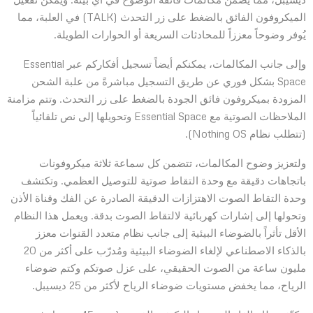
الميكروفون الفائق بالضغط على زر التحدث (TALK) في العلبة، مما
يُوفر وضوحاً معززاً للمحادثات السريعة أو الحوارات الطويلة.
وإلى جانب المكالمات، يمكنكم أيضاً تسجيل أفكاركم عبر Essential
Space بشكل فوري عن طريق التسجيل مباشرةً من علبة الشحن
المزودة بميكروفون فائق الجودة بالضغط على زر التحدث. وتتم مزامنة
الملاحظات الصوتية مع Essential Space وتحويلها إلى نص تلقائياً
(تتطلب نظام Nothing OS).
ولتعزيز وضوح المكالمات، تتضمن كل سماعة ثلاثة ميكروفونات
باتجاهات دقيقة مع وحدة التقاط صوتية للتوصيل العظمي. وتكتشف
وحدة التقاط الصوت الاهتزازات الدقيقة الصادرة عن الفك وقناة الأذن
وتحولها إلى إشارات كهربائية لالتقاط الصوت بدقة. ويعمل هذا النظام
الأقل تأثراً بالضوضاء البيئية إلى جانب نظام متعدد القنوات معزز
بالذكاء الاصطناعي لإلغاء الضوضاء البيئية ومُدرّب على أكثر من 20
مليون ساعة من الصوت الحقيقي، على عزل صوتكم وكتم ضوضاء
الرياح، مما يخفض مستويات ضوضاء الرياح لأكثر من 25 ديسيبل.