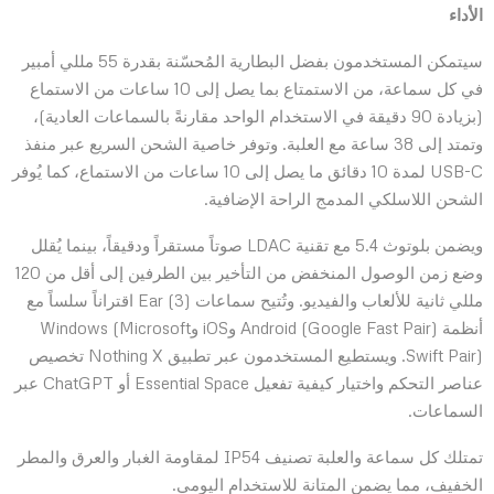
الأداء
سيتمكن المستخدمون بفضل البطارية المُحسّنة بقدرة 55 مللي أمبير
في كل سماعة، من الاستمتاع بما يصل إلى 10 ساعات من الاستماع
(بزيادة 90 دقيقة في الاستخدام الواحد مقارنةً بالسماعات العادية)،
وتمتد إلى 38 ساعة مع العلبة. وتوفر خاصية الشحن السريع عبر منفذ
USB-C لمدة 10 دقائق ما يصل إلى 10 ساعات من الاستماع، كما يُوفر
الشحن اللاسلكي المدمج الراحة الإضافية.
ويضمن بلوتوث 5.4 مع تقنية LDAC صوتاً مستقراً ودقيقاً، بينما يُقلل
وضع زمن الوصول المنخفض من التأخير بين الطرفين إلى أقل من 120
مللي ثانية للألعاب والفيديو. وتُتيح سماعات Ear (3) اقتراناً سلساً مع
أنظمة Android (Google Fast Pair) وiOS وWindows (Microsoft
Swift Pair). ويستطيع المستخدمون عبر تطبيق Nothing X تخصيص
عناصر التحكم واختيار كيفية تفعيل Essential Space أو ChatGPT عبر
السماعات.
تمتلك كل سماعة والعلبة تصنيف IP54 لمقاومة الغبار والعرق والمطر
الخفيف، مما يضمن المتانة للاستخدام اليومي.