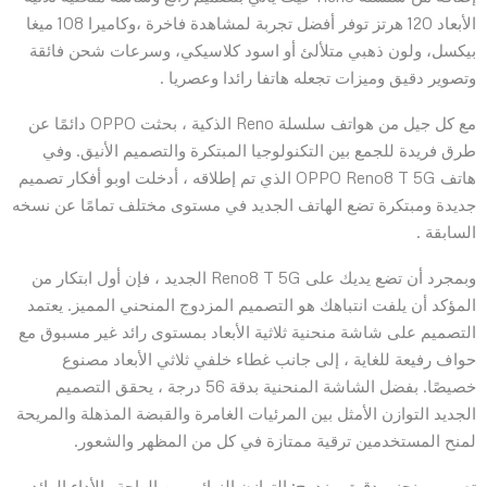
الأبعاد 120 هرتز توفر أفضل تجربة لمشاهدة فاخرة ،وكاميرا 108 ميغا
بيكسل، ولون ذهبي متلألئ أو اسود كلاسيكي، وسرعات شحن فائقة
وتصوير دقيق وميزات تجعله هاتفا رائدا وعصريا .
مع كل جيل من هواتف سلسلة Reno الذكية ، بحثت OPPO دائمًا عن
طرق فريدة للجمع بين التكنولوجيا المبتكرة والتصميم الأنيق. وفي
هاتف OPPO Reno8 T 5G الذي تم إطلاقه ، أدخلت اوبو أفكار تصميم
جديدة ومبتكرة تضع الهاتف الجديد في مستوى مختلف تمامًا عن نسخه
السابقة .
وبمجرد أن تضع يديك على Reno8 T 5G الجديد ، فإن أول ابتكار من
المؤكد أن يلفت انتباهك هو التصميم المزدوج المنحني المميز. يعتمد
التصميم على شاشة منحنية ثلاثية الأبعاد بمستوى رائد غير مسبوق مع
حواف رفيعة للغاية ، إلى جانب غطاء خلفي ثلاثي الأبعاد مصنوع
خصيصًا. بفضل الشاشة المنحنية بدقة 56 درجة ، يحقق التصميم
الجديد التوازن الأمثل بين المرئيات الغامرة والقبضة المذهلة والمريحة
لمنح المستخدمين ترقية ممتازة في كل من المظهر والشعور.
تصميم منحني دقيق مزدوج: التوازن النهائي بين الراحة والأداء الرائد