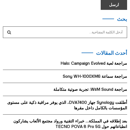
بحث
S
e
a
S
r
أحدث المقالات
c
E
h
مراجعة لعبة Halo: Campaign Evolved
f
A
o
مراجعة سماعة Sony WH-1000XM6
r
R
:
مراجعة WiiM Sound: تجربة صوتية متكاملة
C
H
أطلقت Synology جهاز DVA7400، الذي يوفر مراقبة ذكية على مستوى
المؤسسات بالكامل داخل مقرها
بعد إطلاقه في المملكة… خبراء التقنية ورواد مجتمع الألعاب يشاركون
انطباعاتهم حول TECNO POVA 8 Pro 5G