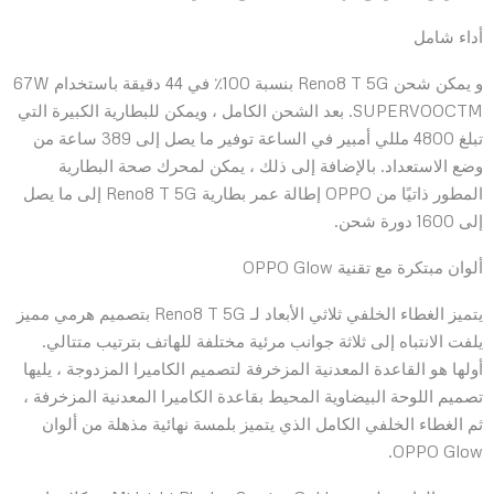
أداء شامل
و يمكن شحن Reno8 T 5G بنسبة 100٪ في 44 دقيقة باستخدام 67W
SUPERVOOCTM. بعد الشحن الكامل ، ويمكن للبطارية الكبيرة التي
تبلغ 4800 مللي أمبير في الساعة توفير ما يصل إلى 389 ساعة من
وضع الاستعداد. بالإضافة إلى ذلك ، يمكن لمحرك صحة البطارية
المطور ذاتيًا من OPPO إطالة عمر بطارية Reno8 T 5G إلى ما يصل
إلى 1600 دورة شحن.
ألوان مبتكرة مع تقنية OPPO Glow
يتميز الغطاء الخلفي ثلاثي الأبعاد لـ Reno8 T 5G بتصميم هرمي مميز
يلفت الانتباه إلى ثلاثة جوانب مرئية مختلفة للهاتف بترتيب متتالي.
أولها هو القاعدة المعدنية المزخرفة لتصميم الكاميرا المزدوجة ، يليها
تصميم اللوحة البيضاوية المحيط بقاعدة الكاميرا المعدنية المزخرفة ،
ثم الغطاء الخلفي الكامل الذي يتميز بلمسة نهائية مذهلة من ألوان
OPPO Glow.