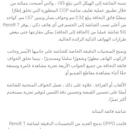
نسبة الشاشة إلى الهيكل التي تبلغ 93٪ ، والتي أصبحت ممكنة من
خلال تطبيق عملية تغليف شاشة COP المتطورة التي تخلق إطارًا
سفليًا فائق النحافة يبلغ 2.32 مم وحواف يسار ويمين 1.57 مم. كواحد
من أعلى نسب الشاشة إلى الجسم في أي هاتف ذكي ، يوفر Reno8 T
5G شاشة عمليا من (الحافة إلى الحافة) يمكن مقارنتها حتى ببعض
طرازات الهواتف الذكية الرائدة الحالية.
وتمنح المنحنيات الدقيقة الخاصة للشاشة على جانبيها الأيسر وجانب
الركوب الهاتف مظهرًا وشعورًا سلسًا ومستديرًا ، بينما تخلق الحواف
فائقة النحافة من جميع الجوانب الأربعة تجربة مشاهدة غامرة وممتعة
حقًا أثناء مشاهدة مقاطع الفيديو أو
الألعاب أو القراءة . علاوة على ذلك ، تعمل الحواف المنحنية للشاشة
أيضًا على تحسين القبضة وتحسين دقة اللمس لتوفير تجربة مستخدم
أكثر تميزًا.
شاشة فائقة المتانة
قامت OPPO بدمج العديد من التحسينات الدقيقة لشاشة Reno8 T