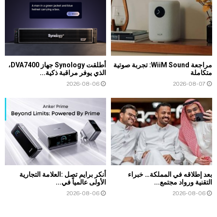
مراجعة WiiM Sound: تجربة صوتية
أطلقت Synology جهاز DVA7400،
متكاملة
الذي يوفر مراقبة ذكية...
2026-08-06
2026-08-07
بعد إطلاقه في المملكة… خبراء
أنكر برايم تصل :العلامة التجارية
التقنية ورواد مجتمع...
الأولى عالمياً في...
2026-08-06
2026-08-06