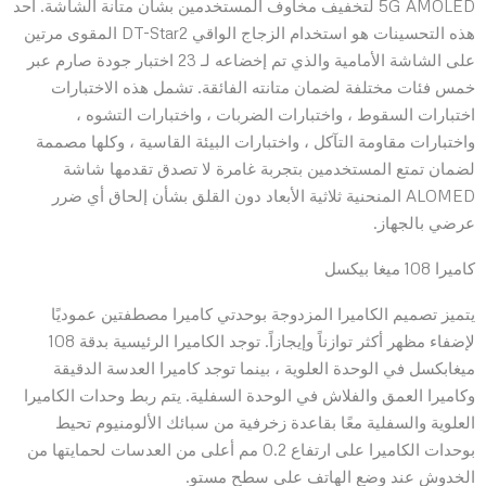
5G AMOLED لتخفيف مخاوف المستخدمين بشأن متانة الشاشة. أحد
هذه التحسينات هو استخدام الزجاج الواقي DT-Star2 المقوى مرتين
على الشاشة الأمامية والذي تم إخضاعه لـ 23 اختبار جودة صارم عبر
خمس فئات مختلفة لضمان متانته الفائقة. تشمل هذه الاختبارات
اختبارات السقوط ، واختبارات الضربات ، واختبارات التشوه ،
واختبارات مقاومة التآكل ، واختبارات البيئة القاسية ، وكلها مصممة
لضمان تمتع المستخدمين بتجربة غامرة لا تصدق تقدمها شاشة
ALOMED المنحنية ثلاثية الأبعاد دون القلق بشأن إلحاق أي ضرر
عرضي بالجهاز.
كاميرا 108 ميغا بيكسل
يتميز تصميم الكاميرا المزدوجة بوحدتي كاميرا مصطفتين عموديًا
لإضفاء مظهر أكثر توازناً وإيجازاً. توجد الكاميرا الرئيسية بدقة 108
ميغابكسل في الوحدة العلوية ، بينما توجد كاميرا العدسة الدقيقة
وكاميرا العمق والفلاش في الوحدة السفلية. يتم ربط وحدات الكاميرا
العلوية والسفلية معًا بقاعدة زخرفية من سبائك الألومنيوم تحيط
بوحدات الكاميرا على ارتفاع 0.2 مم أعلى من العدسات لحمايتها من
الخدوش عند وضع الهاتف على سطح مستو.