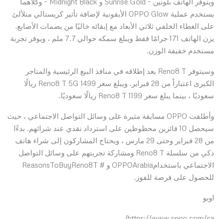
ويتوفر الهاتف بلونين – Sunrise Gold و Midnight Black – وكلاهما
يستخدم عملية OPPO Glow الأيقونية لإضافة تأثير كريستالي متلألئ
على الغطاء الخلفي ثلاثي الأبعاد مع إبقائه خاليًا من بصمات الأصابع.
يزن الهاتف 171 جرامًا فقط ويبلغ سمكه حوالي 7.7 ملم ، ويوفر تجربة
مستخدم خفيفة الوزن.
وسيتوفر Reno8 T بعد إطلاقه في منافذ البيع الرئيسية والمتاجر
الكبرى اعتباراً من 28 فبراير. ويبلغ سعر Reno8 T 5G 1499 ريالًا
سعوديًا ، بينما يبلغ سعر Reno8 T 1199 ريالًا سعوديًا.
وأطلقت OPPO مسابقة مثيرة على وسائل التواصل الاجتماعي ، حيث
سيحصل 10 فائزين محظوظين على استرداد نقدي عند شرائهم. بدءًا
من 28 فبراير وحتى 29 مارس ، ويحتاج المشاركون إلى شراء هاتف
ذكي من سلسلة Reno8 T ومشاركة تجربتهم على وسائل التواصل
الاجتماعي باستخدامOPPOArabia و # ReasonsToBuyReno8T
للحصول على فرصة للفوز.
اوبو
https://www.oppo.com/sa/