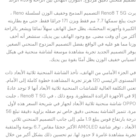
يرث Reno8 T 5G التصميم المدمج وخفيف الوزن لسلسلة Reno ،
حيث يبلغ سمكها 7.7 مم فقط ويزن 171 جرامًا فقط. حتى مع بطاريته
الكبيرة وأجهزته المحسّنة، يظل حمل الهاتف سهلاً تمامًا ويشعر بالراحة
أكثر من أي وقت مضى. مع وجود الهاتف بين يديك، ستشعر أنه أخف
وزنا مما هو عليه في الواقع بفضل التصميم المزدوج المنحني الصغير.
يوفر التصميم الجديد تجربة مشاهدة موسعة لشاشة منحنية في هيكل
انسيابي خفيف الوزن يظل آمنًا بقوة بين يديك.
في الجزء الأمامي من الهاتف، تأخذ الشاشة المنحنية ثلاثية الأبعاد ذات
المستوى الرئيسي 120 هرتز تجربة المشاهدة خطوة كاملة إلى الأمام.
تعني التكلفة العالية للشاشات المنحنية ثلاثية الأبعاد أنها لا توجد عادةً
إلا في الأجهزة الرائدة المتطورة. ومع ذلك ، في Reno8 T 5G ، جلبت
OPPO شاشة منحنية ثلاثية الأبعاد لجهاز في شريحة السعر هذه لأول
مرة. تتميز الشاشة بمنحنى دقيق خاص تم صقله بزاوية دقيقة تبلغ 56
درجة بارتفاع قوس يبلغ 1.9 ملم. إلى جانب التصميم المنحني ثلاثي
الأبعاد ، توفر شاشة AMOLED الأكبر حجمًا مقاس 6.7 بوصة والمثقبة
تجربة مشاهدة غامرة لا حدود لها. تم تحسين ذلك بشكل أكبر من خلال