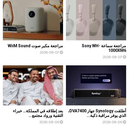
مراجعة سماعة Sony WH-
مراجعة مكبر صوت WiiM Sound
1000XM6
2026-08-07
2026-08-07
أطلقت Synology جهاز DVA7400،
بعد إطلاقه في المملكة… خبراء
الذي يوفر مراقبة ذكية...
التقنية ورواد مجتمع...
2026-08-06
2026-08-06