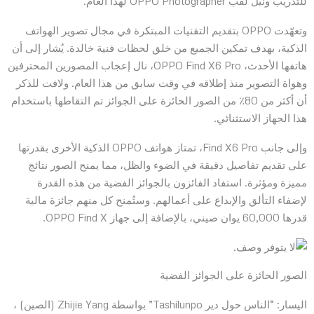
للتدريب ونيل لقب OPPO Photographer لهذا العام.
وتعهّدت OPPO بتقديم التقنيات المبتكرة في مجال تصوير الهواتف
الذكية، بهدف تمكين الجميع من خلق لحظات فنية خالدة. يُشار إلى أن
هاتفها الأحدث، OPPO Find X6 Pro، نال إعجاب المصورين المحترفين
وهواة التصوير منذ إطلاقه في وقت سابق من هذا العام. ولافت للذكر
أن أكثر من 80٪ من الصور الحائزة على الجوائز تم التقاطها باستخدام
هذا الجهاز الاستثنائي.
وإلى جانب Find X6 Pro، تمتاز هواتف OPPO الذكية الأخرى بقدرتها
على تقديم تفاصيل دقيقة في الضوء والظل، مما يمنح الصور نتائج
مميزة ومؤثرة. استفاد الفائزون بالجوائز الفضية من هذه القدرة
لإضفاء التألق والإبداع على أعمالهم. وستُمنح كل منهم جائزة مالية
قدرها 60,000 يوان صيني، بالإضافة إلى جهاز OPPO Find X.
الصور الحائزة على الجوائز الفضية
اليسار: “الناس حول دير Tashilunpo” بواسطة Zhijie Yang (الصين) ،