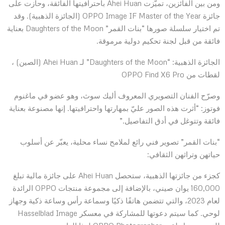
ومن بين الفائزين، تميّزت Ahei Huan باحترافيتها الفائقة، وحازت على
جائزة OPPO Image IF Master of the Year (الجائزة الذهبية). وقد
تم اختيار سلسلة صورها “بنات القمر” Daughters of the Moon بعناية
فائقة من قبل لجنة تحكيم دولية مرموقة.
الجائزة الذهبية: “Daughters of the Moon” لـ Ahei Huan (الصين) ،
لقطات من OPPO Find X6 Pro
وصرّح الفنان التصويري المعروف أليك سوث، وهو عضو في ماغنوم
فوتوز: “أثرت هذه الصور عليّ بمهارتها واحترافيتها. إنها مصنوعة بعناية
فائقة وتتوغل في أدق التفاصيل.”
“بنات القمر” تصوير فني رائع لملامح نساء محلية، يعبّر عن أسلوب
حياتهن وتراثهن الثقافي:
كجزء من جائزتها الذهبية، ستحصل Ahei Huan على جائزة مالية تبلغ
160,000 يوان صيني، بالإضافة إلى مجموعة منتجات OPPO الرائدة
لعام 2023، والتي تتضمن هاتفًا ذكيًا وسماعة رأس وساعة ذكية وجهاز
لوحي. كما سيتم دعوتها للمشاركة في معسكر Hasselblad Image