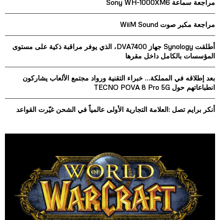
مراجعة سماعة Sony WH-1000XM6
f
A
o
مراجعة مكبر صوت WiiM Sound
r
R
:
أطلقت Synology جهاز DVA7400، الذي يوفر مراقبة ذكية على مستوى
C
المؤسسات بالكامل داخل مقرها
H
بعد إطلاقه في المملكة… خبراء التقنية ورواد مجتمع الألعاب يشاركون
انطباعاتهم حول TECNO POVA 8 Pro 5G
أنكر برايم تصل :العلامة التجارية الأولى عالمياً في الشحن غيّرت القواعد