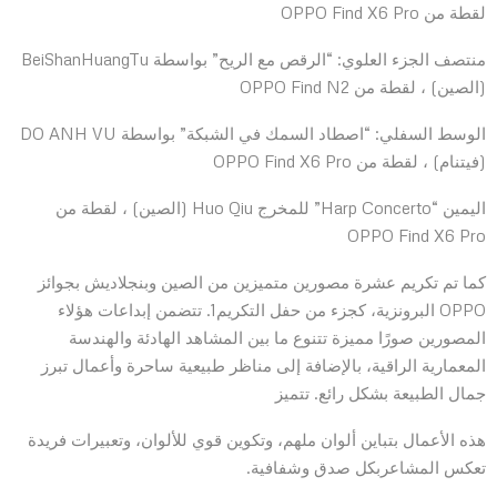
لقطة من OPPO Find X6 Pro
منتصف الجزء العلوي: “الرقص مع الريح” بواسطة BeiShanHuangTu
(الصين) ، لقطة من OPPO Find N2
الوسط السفلي: “اصطاد السمك في الشبكة” بواسطة DO ANH VU
(فيتنام) ، لقطة من OPPO Find X6 Pro
اليمين “Harp Concerto” للمخرج Huo Qiu (الصين) ، لقطة من
OPPO Find X6 Pro
كما تم تكريم عشرة مصورين متميزين من الصين وبنجلاديش بجوائز
OPPO البرونزية، كجزء من حفل التكريم1. تتضمن إبداعات هؤلاء
المصورين صورًا مميزة تتنوع ما بين المشاهد الهادئة والهندسة
المعمارية الراقية، بالإضافة إلى مناظر طبيعية ساحرة وأعمال تبرز
جمال الطبيعة بشكل رائع. تتميز
هذه الأعمال بتباين ألوان ملهم، وتكوين قوي للألوان، وتعبيرات فريدة
تعكس المشاعربكل صدق وشفافية.