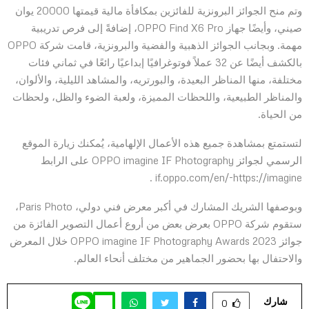
وتم منح الجوائز البرونزية للفائزين بمكافأة مالية قيمتها 20000 يوان
صيني، وأيضًا جهاز OPPO Find X6 Pro، إضافةً إلى فرص تدريبية
مهمة. وبجانب الجوائز الذهبية والفضية والبرونزية، قامت شركة OPPO
بالكشف أيضًا عن 32 عملاً فوتوغرافيًا إبداعيًا رائعًا في ثماني فئات
مختلفة، منها المناظر البعيدة، والبورتريه، والمشاهد الليلية، والألوان،
والمناظر الطبيعية، واللحظات المميزة، ولعبة الضوء والظل، ولحظات
من الحياة.
لتستمتع بمشاهدة جميع هذه الأعمال الإلهامية، يُمكنك زيارة الموقع
الرسمي لجوائز OPPO imagine IF Photography على الرابط
if.oppo.com/en/-https://imagine .
وبوصفها الشريك المشارك في أكبر معرض فني دولي، Paris Photo،
ستقوم شركة OPPO بعرض بعض من أروع أعمال التصوير الفائزة من
جوائز OPPO imagine IF Photography Awards 2023 خلال المعرض
والاحتفال بها بحضور الجماهير من مختلف أنحاء العالم.
شارك
0