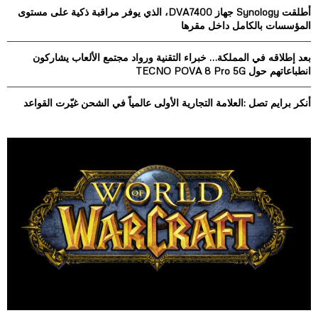
أطلقت Synology جهاز DVA7400، الذي يوفر مراقبة ذكية على مستوى
C
المؤسسات بالكامل داخل مقرها
H
بعد إطلاقه في المملكة… خبراء التقنية ورواد مجتمع الألعاب يشاركون
انطباعاتهم حول TECNO POVA 8 Pro 5G
أنكر برايم تصل :العلامة التجارية الأولى عالمياً في الشحن غيّرت القواعد