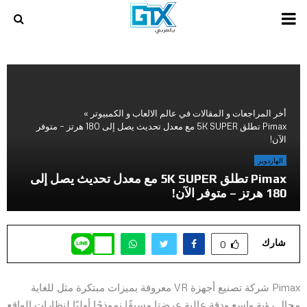
PRIMARY
MENU
أخر المراجعات و المقالات في عالم الالعاب و الكمبيوتر
»
Pimax تطلق 5K SUPER مع معدل تحديث يصل إلى 180 هرتز – متوفر
الآن!
الهاردوير
Pimax تطلق 5K SUPER مع معدل تحديث يصل إلى
180 هرتز – متوفر الآن!
شارك
0
Pimax شركة تصنيع أجهزة VR معروفة بميزات مبتكرة مثل للغاية
مجال رؤية واسع ودقة عالية عرضتا مسبقًا نموذجًا أوليًا لنظارات الواقع