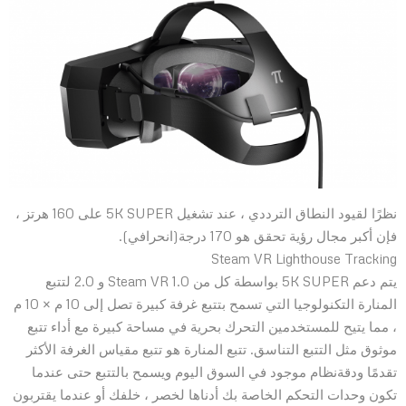
نظرًا لقيود النطاق الترددي ، عند تشغيل 5K SUPER على 160 هرتز ،
فإن أكبر مجال رؤية تحقق هو 170 درجة(انحرافي).
Steam VR Lighthouse Tracking
يتم دعم 5K SUPER بواسطة كل من Steam VR 1.0 و 2.0 لتتبع
المنارة التكنولوجيا التي تسمح بتتبع غرفة كبيرة تصل إلى 10 م × 10 م
، مما يتيح للمستخدمين التحرك بحرية في مساحة كبيرة مع أداء تتبع
موثوق مثل التتبع التناسق. تتبع المنارة هو تتبع مقياس الغرفة الأكثر
تقدمًا ودقةنظام موجود في السوق اليوم ويسمح بالتتبع حتى عندما
تكون وحدات التحكم الخاصة بك أدناها لخصر ، خلفك أو عندما يقتربون