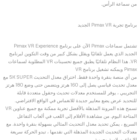
من سماعة الرأس.
برنامج تجربة Pimax VR الجديد
تشتمل سماعات Pimax الآن على برنامج Pimax VR Experience
الجديد الذي يعمل تلقائيًا ويقلل بشكل كبير من وقت التكوين لبرنامج
VR. هذا النظام تلقائيًا يطبق جميع تحسينات VR المطلوبة لسماعات
Pimax ويمكنه تشغيل برنامج VR
من أي منصة بنقرة واحدة فقط. اختراق معدل التحديث 5K SUPER مع
معدل تحديث قياسي يصل إلى 160 هرتز ويتضمن حتى وضع 180 هرتز
التجريبي ، يوفر للمستخدم معدلات تحديث وحقول متعددة قابلة
للتحديد عرض يضع معايير جديدة للانغماس في الواقع الافتراضي.
تسمح هذه المرونة المذهلة بالأفضل تجربة ممكنة مع جميع عناوين VR
المتاحة اليوم. من مشاهدة الأفلام إلى اللعب في ألعاب التفاعل
السريع ، يمكن تحديد معدل التحديث المثالي بسهولة بنقرة واحدة. مع
معدلات التحديث الجديدة المذهلة التي نقدمها ، تبدو الحركة سريعة
الإيقاع بسلاسة وحيوية