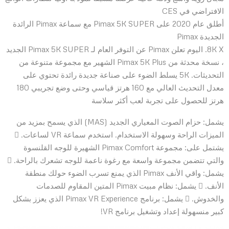
الافتراضي في CES
أطلق عام 2020 على Pimax 5K SUPER مع سماعة Pimax الرائدة
الجديدة Pimax
8K X. اليوم تعلن Pimax عن التوفر العام لـ Pimax 5K SUPER الجديد
، نسخة محدثة من Pimax 5K Plus الشهير مع مجموعة متنوعة من
التحديثات. 5K يسلط الضوء على صناعة جديدة رائدة تحتوي على
معدل التحديث العالي مع 160 هرتز قياسي وحتى وضع تجريبي 180
هرتز للحصول على تجربة لعب أكثر سلاسة
يشمل: حزام الصوت المعياري الجديد (MAS) الذي يسمح بمزيد من
الميزات الراحة وسهولة الاستخدام. استخدم سماعة VR لساعات. 
يشتمل على: مجموعة Pimax Comfort الشهيرة للوجه القلنسوة
والتي تتضمن مجموعة واسعة مع رغوة ناعمة للوجه تشعرك بالراحة. 
يشمل: واقي الأنف Pimax الذي يمنع تسرب الضوء حولك منطقة
الأنف.  يشمل: نظام مبيت Pimax المتين المقاوم للصدمات
والخدوش.  يشمل: برنامج Pimax VR Experience الذي يعزز بشكل
كبير منسهولة إعداد وتشغيل برنامج VR!