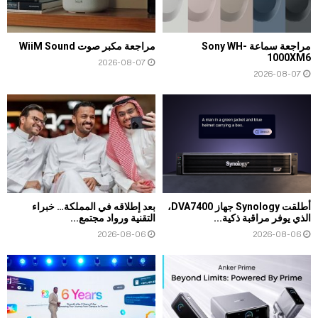
مراجعة سماعة Sony WH-
مراجعة مكبر صوت WiiM Sound
1000XM6
2026-08-07
2026-08-07
أطلقت Synology جهاز DVA7400،
بعد إطلاقه في المملكة… خبراء
الذي يوفر مراقبة ذكية...
التقنية ورواد مجتمع...
2026-08-06
2026-08-06