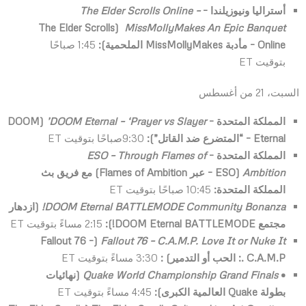
أستراليا ونيوزيلندا –
–
The Elder Scrolls Online
The Elder Scrolls
(
MissMollyMakes An Epic Banquet
Online
– مأدبة
MissMollyMakes
الملحمية):
1:45 صباحًا
بتوقيت ET
السبت، 21 من أغسطس
المملكة المتحدة –
DOOM Eternal – ‘Prayer vs Slayer
’
(
DOOM
Eternal
– “المتضرع ضد القاتل”):
9:30صباحًا بتوقيت ET
المملكة المتحدة –
ESO – Through Flames of
Ambition
(
ESO
– عبر
Flames of Ambition
) مع فريق بث
المملكة المتحدة:
10:45 صباحًا بتوقيت ET
DOOM Eternal BATTLEMODE Community Bonanza
!
(ازدهار
مجتمع
DOOM Eternal BATTLEMODE
!):
2:15 مساءً بتوقيت ET
Fallout 76
–
(
Fallout 76 – C.A.M.P. Love It or Nuke It
C.A.M.P
.: الحب أو التدمير) :
3:30 مساءً بتوقيت ET
•
Quake World Championship Grand Finals
(نهائيات
بطولة
Quake
العالمية الكبرى):
4:45 مساءً بتوقيت ET