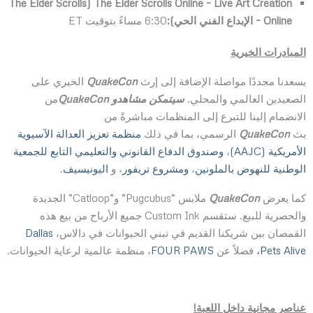
The Elder Scrolls
(
The Elder Scrolls Online – Live Art Creation
Online
– الإبداع الفني الحي):
6:30 مساءً بتوقيت ET
المبادرات الخيرية
يسعدنا مجددًا مواصلة الإضافة إلى إرث
QuakeCon
الخيري على
الصعيدين العالمي والمحلي.
سيتمكن مشاهدو
QuakeCon
من
الانضمام إلينا للتبرع إلى المنظمات مباشرةً من
بث
QuakeCon
الرسمي، بما في ذلك
منظمة تعزيز العدالة الآسيوية
الأمريكية (AAJC)
،
وصندوق الدفاع القانوني والتعليمي التابع للجمعية
الوطنية للنهوض بالملونين
،
ومشروع تريفور
، و
اليونيسيف
.
كما يعرض
QuakeCon
ملابس “Pugcubus” و”Catloop” الجديدة
والحصرية للبيع. ستقسم Custom Ink جميع الأرباح من بيع هذه
القمصان بين شريكنا القديم في تبني الحيوانات في دالاس،
Dallas
Pets Alive،
فضلاً عن
FOUR PAWS
، منظمة عالمية لرعاية الحيوانات.
عناصر مجانية داخل اللعبة!