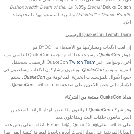
Deluxe Edition و85% على
Eternal
Dishonored®: Death of the
Outsider™ – Deluxe Bundle
والمزيد. استمتعوا بهذه التخفيضات
الآن.
QuakeCon Twitch Team
الرسمي
إن لعب الألعاب ومشاركتها مع الأصدقاء في BYOC هو
جوهر
QuakeCon
، وسيتحد هذا العام مجتمع QuakeCon العالمي مرة
أخرى ويتواصل عبر QuakeCon
Twitch Team
الرسمي. سيحتفل
الفريق بمؤتمر
QuakeCon
، ويلعبون ويشاركون الألعاب ويساعدون في
جمع الأموال للمؤسسات الخيرية المدعومة من
QuakeCon
. ستتم
الإشارة إلى بعض اللاعبين على صفحة
Twitch Team.
QuakeCon
هدايا
QuakeCon
ممتعة من الشركاء
وفر شركاء
QuakeCon
الرائعون معًا بعض الهدايا الرائعة للمعجبين
الذين يتابعون حلقات البث ويتفاعلون معنا
على Twitter على@QuakeCon و@Bethesda. اطلعوا على بعض هذه
الهدايا المرتقبة على مدار الحدث أدناه وتابعونا لمعرفة كيفية الفوز بها!