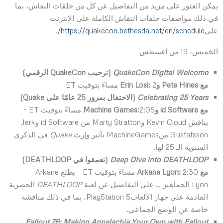
يمكن العثور على مزيد من التفاصيل عن كل من حلقات النقاش، بما
في ذلك مواصفات حلقات النقاش الكاملة على الإنترنت
على
https://quakecon.bethesda.net/en/schedule/
.
الخميس، 19 من أغسطس
QuakeCon Digital Welcome
(ترحيب
QuakeCon
الرقمي)
مع
Pete Hines
و
2 مساءً بتوقيت ET
:
Erin Losi
Celebrating 25 Years
(الاحتفال بمرور 25 عامًا على
Quake
)
مع
id Software
و
:
Machine Games
2:05 مساءً بتوقيت ET –
يناقش Kevin Cloud وMarty Stratton من id Software وJerk
Gustafsson منMachineGames تأثير وإرث
Quake
في الذكرى
السنوية الـ 25 لها.
Deep Dive into DEATHLOOP
(تعمقوا في
DEATHLOOP
)
مع
:
Arkane Lyon
2:30 مساءً بتوقيت ET – يطلع Arkane
Lyon الجماهير … على التفاصيل عن لعبة
DEATHLOOP
الحصرية
القادمة على جهاز الألعابPlayStation 5، بما في ذلك مناقشة
خاصة عن الوضع الجماعي.
Fallout 76: Making Appalachia Your Own with Fallout