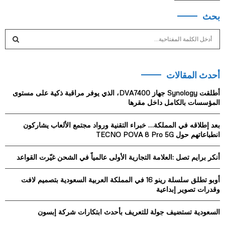
بحث
S
e
a
S
r
أحدث المقالات
c
E
h
أطلقت Synology جهاز DVA7400، الذي يوفر مراقبة ذكية على مستوى
f
A
المؤسسات بالكامل داخل مقرها
o
r
R
بعد إطلاقه في المملكة… خبراء التقنية ورواد مجتمع الألعاب يشاركون
:
انطباعاتهم حول TECNO POVA 8 Pro 5G
C
أنكر برايم تصل :العلامة التجارية الأولى عالمياً في الشحن غيّرت القواعد
H
أوبو تطلق سلسلة رينو 16 في المملكة العربية السعودية بتصميم لافت
وقدرات تصوير إبداعية
السعودية تستضيف جولة للتعريف بأحدث ابتكارات شركة إبسون