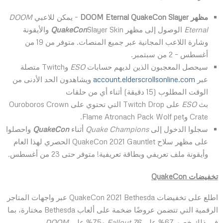
مظهر
DOOM Eternal QuakeCon Slayer
– يمكن للاعبي
DOOM
Eternal
الوصول إلى مظهر
QuakeCon
Slayer Skin والأيقونة
وشارة اللاعب المجانية عبر جميع المنصات. متوفر من 19 من
أغسطس – 2 من سبتمبر.
سيحصل المعجبون الذين لديهم حسابات
ESO
وTwitch متصلة
عبر
account.elderscrollsonline.com
ويشاهدون الحد الأدنى من
الوقت المطلوب (15 دقيقة) أثناء أي من حلقات
بث
ESO
على Twitch Drop التي تحتوي على Ouroboros Crown
Crate وFlame Atronach Pack Wolf pet.
سجلوا الدخول إلى
Quake Champions
أثناء
QuakeCon
واحصلوا
على مظهر سلاح QuakeCon 2021 Gauntlet الحصري لهذا العام
وأيقونة ملف تعريفي وبطاقة تعريفية! متوفر حتى 23 من أغسطس.
تخفيضات
QuakeCon
اطلع على تخفيضات QuakeCon 2021 Bethesda عبر واجهات المتاجر
الرقمية التي تتضمن عروضًا ضخمة على ألعاب Bethesda مختارة، بما
في ذلك خصم 67% على
Fallout 76
و75% على
DOOM