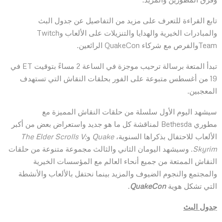
تابع القراءة للتعرف على مزيد من التفاصيل عن جدول البث
والمبادرات الخيرية والهدايا والتنزيلات على الألعاب وTwitch
Teamوالفرص مع شركاء QuakeCon الرائعين.
تبدأ المتعة برسالة ترحيب موجزة في الساعة 2 مساءً بتوقيت ET في
19 من أغسطس متبوعة على الفور بحلقات النقاش التي تستهدف
المعجبين.
سيشهد اليوم الأول سلسلة من حلقات النقاش المميزة مع
مطوري Bethesda لمناقشة كل ما هو جديد واستعراض بعض من أكبر
الألعاب للاحتفال بذكراها السنوية،
Quake
و
The Elder Scrolls V:
Skyrim
. وسيشهد اليومان الثاني والثالث مجموعة متنوعة من حلقات
النقاش الممتعة من جميع أنحاء العالم مع المؤسسات الخيرية
والمجتمع والنجوم الضيوف والمزيد بينما نحتفل بالألعاب والأنشطة
التي تشكل هوية
QuakeCon
.
جدول البث