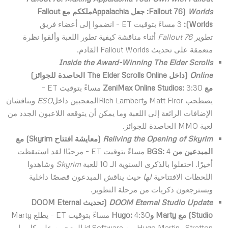
Worlds
(
Fallout 76
: جعل
Appalachia
ملككم مع
Fallout
Worlds
):
3 مساءً بتوقيت ET – انضموا إلى أعضاء فريق
تطوير
Fallout 76
أثناء مناقشة كيفية تطور اللعبة وألقوا نظرة
متعمقة على تحديث Fallout Worlds القادم.
Inside the Award-Winning The Elder Scrolls
Online
(داخل
The Elder Scrolls Online
الحاصدة للجوائز)
مع
:
ZeniMax Online Studios
3:30 مساءً بتوقيت ET –
يصطحب Matt Firor وRich Lambertالمعجبين داخل
ESO
ويناقشان
الإضافات الرائعة إلى اللعبة وما يمكن أن يتوقعه اللاعبون الجدد من
لعبة MMO الحاصدة للجوائز.
Reliving the Opening of Skyrim
(معايشة افتتاح
Skyrim
) مع
المبدعين من
:
BGS
4 مساءً بتوقيت ET – مرحبًا! لقد استيقظت
أخيرًا. احتفلوا بالذكرى السنوية الـ 10 للعبة
Skyrim
وشاهدوا
اللحظات الافتتاحية
لها
حيث يناقش المبدعون قصصًا داخلية
ويسترجعون ذكريات من مرحلة التطوير.
DOOM Eternal Studio Update
(تحديث
DOOM Eternal
Studio
) مع
Marty
و
:
Hugo
4:30 مساءً بتوقيت ET – يطلع Marty
Stratton وHugo Martin من id Software المعجبين على كل ما