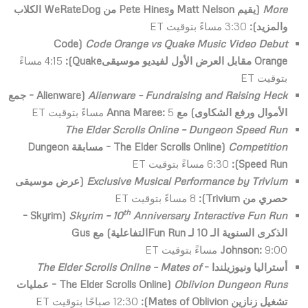
More
(يقيم
Matt Nelson
و
Pete Hines
من
WeRateDog
الكلاب
والمزيد):
3:30 مساءً بتوقيت ET
Code
(
Code Orange vs Quake Music Video Debut
Orange
مقابل العرض الأول لفيديو موسيقى
Quake
):
4:15 مساءً
بتوقيت ET
Alienware – Fundraising and Raising Heck
(
Alienware
– جمع
الأموال ورفع الشكاوى) مع
5 مساءً بتوقيت ET
:
Anna Maree
The Elder Scrolls Online – Dungeon Speed Run
Competition
(
The Elder Scrolls Online
– مسابقة
Dungeon
Speed Run
):
6:30 مساءً بتوقيت ET
Exclusive Musical Performance by Trivium
(عرض موسيقى
حصري من
Trivium
):
8 مساءً بتوقيت ET
th
–
Skyrim
(
Skyrim – 10
Anniversary Interactive Fun Run
الذكرى السنوية الـ 10 لـ
Fun Run
التفاعلية) مع
Gus
9:00 مساءً بتوقيت ET
:
Johnson
أستراليا ونيوزيلندا –
Mates of
–
The Elder Scrolls Online
Oblivion Dungeon Runs
(
The Elder Scrolls Online
– عمليات
تشغيل زنازين
Mates of Oblivion
):
12:30 صباحًا بتوقيت ET