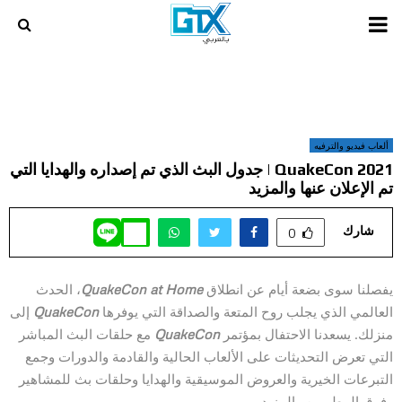
PRIMARY
MENU
ألعاب فيديو والترفيه
QuakeCon 2021 | جدول البث الذي تم إصداره والهدايا التي
تم الإعلان عنها والمزيد
شارك
0
يفصلنا سوى بضعة أيام عن انطلاق
QuakeCon at Home
، الحدث
العالمي الذي يجلب روح المتعة والصداقة التي يوفرها
QuakeCon
إلى
منزلك. يسعدنا الاحتفال بمؤتمر
QuakeCon
مع حلقات البث المباشر
التي تعرض التحديثات على الألعاب الحالية والقادمة والدورات وجمع
التبرعات الخيرية والعروض الموسيقية والهدايا وحلقات بث للمشاهير
وفرق المطورين والمزيد.