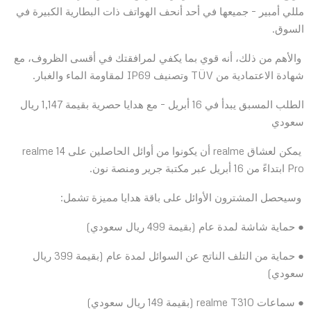
مللي أمبير – جميعها في أحد أنحف الهواتف ذات البطارية الكبيرة في
السوق.
والأهم من ذلك، أنه قوي بما يكفي لمرافقتك في أقسى الظروف، مع
شهادة الاعتمادية من TÜV وتصنيف IP69 لمقاومة الماء والغبار.
الطلب المسبق يبدأ في 16 أبريل – مع هدايا حصرية بقيمة 1,147 ريال
سعودي
يمكن لعشاق realme أن يكونوا من أوائل الحاصلين على realme 14
Pro ابتداءً من 16 أبريل عبر مكتبة جرير ومنصة نون.
وسيحصل المشترون الأوائل على باقة هدايا مميزة تشمل:
● حماية شاشة لمدة عام (بقيمة 499 ريال سعودي)
● حماية من التلف الناتج عن السوائل لمدة عام (بقيمة 399 ريال
سعودي)
● سماعات realme T310 (بقيمة 149 ريال سعودي)