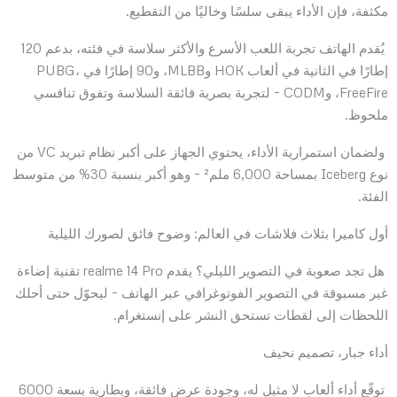
مكثفة، فإن الأداء يبقى سلسًا وخاليًا من التقطيع.
يُقدم الهاتف تجربة اللعب الأسرع والأكثر سلاسة في فئته، بدعم 120
إطارًا في الثانية في ألعاب HOK وMLBB، و90 إطارًا في PUBG،
FreeFire، وCODM – لتجربة بصرية فائقة السلاسة وتفوق تنافسي
ملحوظ.
ولضمان استمرارية الأداء، يحتوي الجهاز على أكبر نظام تبريد VC من
نوع Iceberg بمساحة 6,000 ملم² – وهو أكبر بنسبة 30% من متوسط
الفئة.
أول كاميرا بثلاث فلاشات في العالم: وضوح فائق لصورك الليلية
هل تجد صعوبة في التصوير الليلي؟ يقدم realme 14 Pro تقنية إضاءة
غير مسبوقة في التصوير الفوتوغرافي عبر الهاتف – ليحوّل حتى أحلك
اللحظات إلى لقطات تستحق النشر على إنستغرام.
أداء جبار، تصميم نحيف
توقّع أداء ألعاب لا مثيل له، وجودة عرض فائقة، وبطارية بسعة 6000