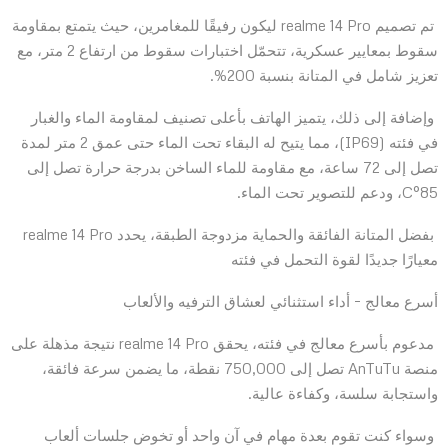
تم تصميم realme 14 Pro ليكون رفيقًا للمغامرين، حيث يتمتع بمقاومة
سقوط بمعايير عسكرية، تتحمّل اختبارات سقوط من ارتفاع 2 متر، مع
تعزيز شامل في المتانة بنسبة 200%.
وإضافة إلى ذلك، يتميز الهاتف بأعلى تصنيف لمقاومة الماء والغبار
في فئته (IP69)، مما يتيح له البقاء تحت الماء حتى عمق 2 متر لمدة
تصل إلى 72 ساعة، مع مقاومة للماء الساخن بدرجة حرارة تصل إلى
85°C، ودعم للتصوير تحت الماء.
بفضل المتانة الفائقة والحماية مزدوجة الطبقة، يحدد realme 14 Pro
معيارًا جديدًا لقوة التحمل في فئته
أسرع معالج – أداء استثنائي لعشاق الترفيه والألعاب
مدعوم بأسرع معالج في فئته، يحقق realme 14 Pro نتيجة مذهلة على
منصة AnTuTu تصل إلى 750,000 نقطة، ما يضمن سرعة فائقة،
واستجابة سلسة، وكفاءة عالية.
وسواء كنت تقوم بعدة مهام في آن واحد أو تخوض جلسات ألعاب