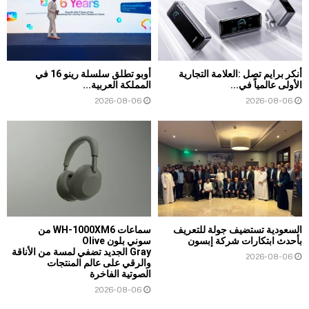
أنكر برايم تصل :العلامة التجارية
أوبو تطلق سلسلة رينو 16 في
الأولى عالمياً في...
المملكة العربية...
2026-08-06
2026-08-06
السعودية تستضيف جولة للتعريف
سماعات WH-1000XM6 من
بأحدث ابتكارات شركة إبسون
سوني بلون Olive
Gray الجديد تضفي لمسة من الأناقة
2026-08-06
والرقي على عالم المنتجات
الصوتية الفاخرة
2026-08-06