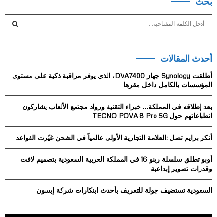
بحث
S
e
a
S
r
أحدث المقالات
c
E
h
أطلقت Synology جهاز DVA7400، الذي يوفر مراقبة ذكية على مستوى
f
A
المؤسسات بالكامل داخل مقرها
o
r
R
بعد إطلاقه في المملكة… خبراء التقنية ورواد مجتمع الألعاب يشاركون
:
انطباعاتهم حول TECNO POVA 8 Pro 5G
C
أنكر برايم تصل :العلامة التجارية الأولى عالمياً في الشحن غيّرت القواعد
H
أوبو تطلق سلسلة رينو 16 في المملكة العربية السعودية بتصميم لافت
وقدرات تصوير إبداعية
السعودية تستضيف جولة للتعريف بأحدث ابتكارات شركة إبسون