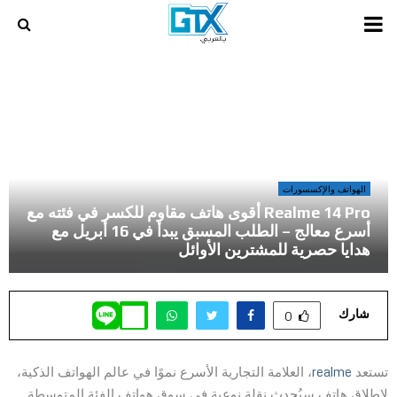
PRIMARY
MENU
أخر المراجعات و المقالات في عالم الالعاب و الكمبيوتر
»
Realme 14 Pro أقوى هاتف مقاوم للكسر في فئته مع أسرع معالج –
الطلب المسبق يبدأ في 16 أبريل مع هدايا حصرية للمشترين الأوائل
الهواتف والإكسسورات
Realme 14 Pro أقوى هاتف مقاوم للكسر في فئته مع
أسرع معالج – الطلب المسبق يبدأ في 16 أبريل مع
هدايا حصرية للمشترين الأوائل
شارك
0
تستعد
realme
، العلامة التجارية الأسرع نموًا في عالم الهواتف الذكية،
لإطلاق هاتف سيُحدث نقلة نوعية في سوق هواتف الفئة المتوسطة