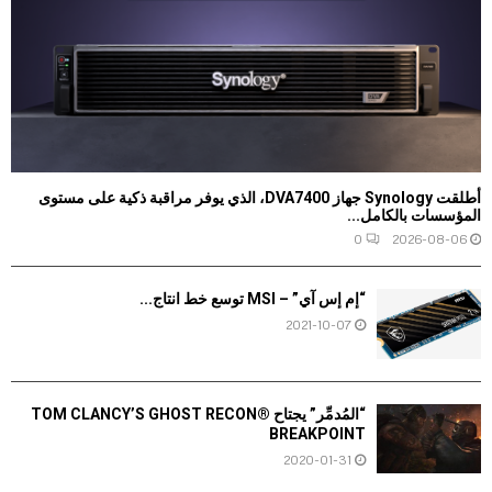
أطلقت Synology جهاز DVA7400، الذي يوفر مراقبة ذكية على مستوى
المؤسسات بالكامل...
0
2026-08-06
“إم إس آي” – MSI توسع خط انتاج...
2021-10-07
“المُدمِّر” يجتاح TOM CLANCY’S GHOST RECON®
BREAKPOINT
2020-01-31