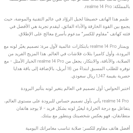
بالمملكة: realme 14 Pro.
صُمم هذا الهاتف خصيصًا لجيل الروّاد في عالم التقنية والموضة، حيث
يجمع بين القوة الخارقة والأداء الفائق، ليقدم تجربة هي الأفضل في
فئته كهاتف “مقاوم للكسر” مدعوم بأسرع معالج على الإطلاق.
ويمتاز realme 14 Pro بابتكارات عالمية لأول مرة: تصميم يغيّر لونه مع
البرودة، وأول كاميرا بثلاث فلاشات في العالم. هذا المزيج الفريد من
الصلابة، والأناقة، والابتكار، يجعل من realme 14 Pro الخيار الأمثل – مع
توفره للطلب المسبق ابتداءً من 16 أبريل، بالإضافة إلى باقة هدايا
حصرية بقيمة 1,147 ريال سعودي.
اختبر الحواس: أول تصميم في العالم يتغير لونه بتأثير البرودة
realme 14 Pro يأتي بأول تصميم حساس للبرودة على مستوى العالم،
يتفاعل مع درجة الحرارة ليغيّر لونه بشكل فريد – لا يوجد هاتفان
متطابقان، فهو يعكس شخصيتك ويتطور مع بيئتك.
أفضل هاتف مقاوم للكسر: صلابة تناسب مغامراتك اليومية