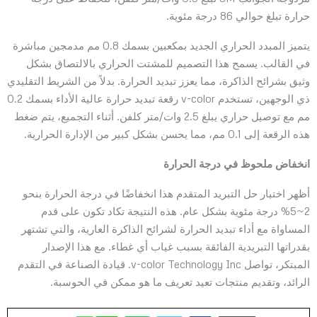
حرارة تبلغ حوالي 86 درجة مئوية.
يتميز المبدد الحراري الجديد بمكعبين بسمك 0.8 مم مدمجين مباشرة
في القالب. يسمح هذا التصميم للمشتت الحراري بالالتصاق بشكل
وثيق بشرائح الذاكرة، مما يعزز تبديد الحرارة. بدلاً من الشريط التقليدي
ذي الوجهين، تستخدم v-color رقعة تبديد حرارة عالية الأداء بسمك 0.2
مم مع توصيل حراري يبلغ 2.5 وات/متر كلفن. أثناء التجميع، يتم ضغط
هذه الرقعة إلى 0.1 مم، مما يحسن بشكل كبير من الإدارة الحرارية.
انخفاض ملحوظ في درجة الحرارة
أظهر اختبار حل التبريد المتقدم هذا انخفاضًا في درجة الحرارة بنحو
2~5% درجة مئوية بشكل عام. هذه النتيجة تكاد تكون على قدم
المساواة مع أداء تبديد الحرارة لشرائح الذاكرة العارية، والتي تشتهر
بقدراتها التبريدية الفائقة بسبب غياب أي غطاء. مع هذا الإصدار
المبتكر، تواصل v-color Technology Inc. قيادة الصناعة في التقدم
الرائد، وتقديم منتجات تعيد تعريف ما هو ممكن في الحوسبة.