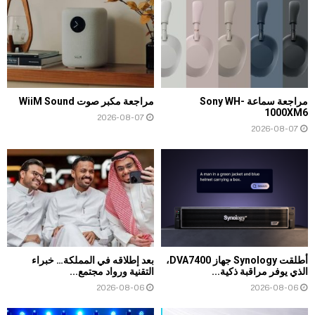
مراجعة سماعة Sony WH-
مراجعة مكبر صوت WiiM Sound
1000XM6
2026-08-07
2026-08-07
أطلقت Synology جهاز DVA7400،
بعد إطلاقه في المملكة… خبراء
الذي يوفر مراقبة ذكية...
التقنية ورواد مجتمع...
2026-08-06
2026-08-06