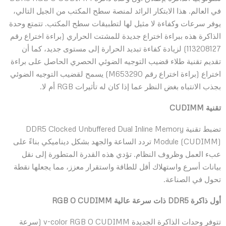
في العالم. هذا الابتكار الرائد لمنصة سطح المكتب من الجيل التالي،
يوفر سرعات وكفاءة لا مثيل لها لتطبيقات سطح المكتب. تتمتع وحدة
الذاكرة هذه ببراءة اختراع جديدة للمشتت الحراري (براءة اختراع رقم
113208127) لزيادة كفاءة تبديد الحرارة إلى مستوى جديد، كما أن
تقديم تقنية طلاء قضيب التوجيه الضوئي الحصري الحاصل على براءة
اختراع (براءة اختراع رقم M653290) يسمح لقضيب التوجيه الضوئي
بجذب الانتباه بغض النظر عما إذا كان له تأثيرات RGB أم لا.
تقنية CUDIMM
تضبط تقنية DDR5 Clocked Unbuffered Dual Inline Memory
Module (CUDIMM) تردد الساعة والجهد بشكل ديناميكي بناءً على
عبء العمل وظروف النظام. تؤدي هذه القدرة المتطورة إلى نقل
بيانات أسرع واستهلاك أقل للطاقة واستقرار معزز، مما يجعلها نقطة
تحول في الصناعة.
أول ذاكرة DDR5 ذات سرعة عالية RGB O CUDIMM
تتوفر وحدات الذاكرة الجديدة v-color RGB O CUDIMM (سرعة