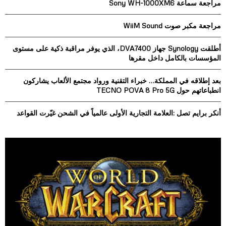
مراجعة سماعة Sony WH-1000XM6
f
A
o
مراجعة مكبر صوت WiiM Sound
r
R
:
أطلقت Synology جهاز DVA7400، الذي يوفر مراقبة ذكية على مستوى
C
المؤسسات بالكامل داخل مقرها
H
بعد إطلاقه في المملكة… خبراء التقنية ورواد مجتمع الألعاب يشاركون
انطباعاتهم حول TECNO POVA 8 Pro 5G
أنكر برايم تصل :العلامة التجارية الأولى عالمياً في الشحن غيّرت القواعد