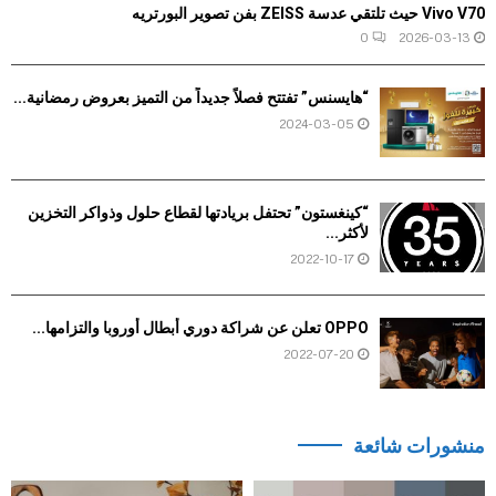
Vivo V70 حيث تلتقي عدسة ZEISS بفن تصوير البورتريه
0
2026-03-13
“هايسنس” تفتتح فصلاً جديداً من التميز بعروض رمضانية...
2024-03-05
“كينغستون” تحتفل بريادتها لقطاع حلول وذواكر التخزين
لأكثر...
2022-10-17
OPPO تعلن عن شراكة دوري أبطال أوروبا والتزامها...
2022-07-20
منشورات شائعة