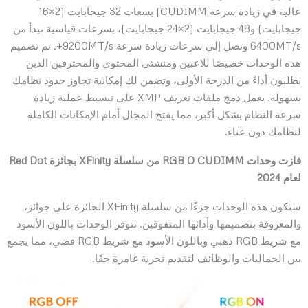
عالية في زيادة سرعة CUDIMM) بسعات 32 جيجابايت (2×16
جيجابايت) و48 جيجابايت (2×24 جيجابايت)، بسرعات قياسية تبدأ من
6400MT/s وتصل إلى سرعات زيادة سرعة 9200MT/s+. تم تصميم
هذه الوحدات خصيصًا للاعبين ومنشئي المحتوى والمحترفين الذين
يطلبون أداءً من الدرجة الأولى، وتضمن لك إمكانية تجاوز حدود نظامك
بسهولة. يعمل دمج ملفات تعريف XMP على تبسيط عملية زيادة
سرعة النظام بشكل أكبر، مما يفتح المجال أمام الإمكانات الكاملة
لنظامك دون عناء.
فازت وحدات RGB O CUDIMM من سلسلة XFinity بجائزة Red Dot
لعام 2024
ستكون هذه الوحدات جزءًا من سلسلة XFinity الحائزة على جوائز،
والمعروفة بتصميمها وأدائها المتفوقين. تتوفر الوحدات باللون الأسود
مع شريط RGB ذهبي وباللون الأسود مع شريط RGB فضي، مما يجمع
بين الجماليات والوظائف لتقديم تجربة غامرة حقًا.