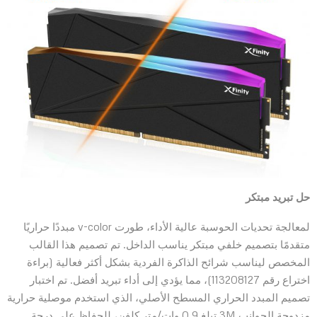
حل تبريد مبتكر
لمعالجة تحديات الحوسبة عالية الأداء، طورت v-color مبددًا حراريًا
متقدمًا بتصميم خلفي مبتكر يناسب الداخل. تم تصميم هذا القالب
المخصص ليناسب شرائح الذاكرة الفردية بشكل أكثر فعالية (براءة
اختراع رقم 113208127)، مما يؤدي إلى أداء تبريد أفضل. تم اختبار
تصميم المبدد الحراري المسطح الأصلي، الذي استخدم موصلية حرارية
مزدوجة الجوانب 3M تبلغ 0.9 وات/متر كلفن، للحفاظ على درجة