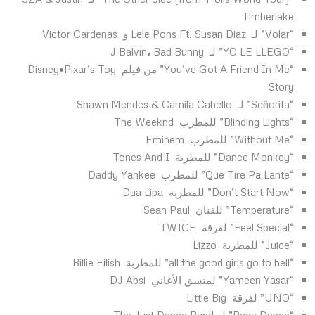
Timberlake
“Volar” لـ
Lele Pons Ft. Susan Diaz و
Victor Cardenas
“YO LE LLEGO” لـ
J Balvin
Bad Bunny
،
“You’ve Got A Friend In Me” من فيلم
Disney•Pixar’s Toy
Story
“Señorita” لـ
Shawn Mendes & Camila Cabello
“Blinding Lights” للمطرب The Weeknd
“Without Me” للمطرب Eminem
“Dance Monkey” للمطربة
Tones And I
“Que Tire Pa Lante” للمطرب
Daddy Yankee
“Don’t Start Now” للمطربة
Dua Lipa
“Temperature” للفنان
Sean Paul
“Feel Special” لفرقة
TWICE
“Juice” للمطربة
Lizzo
“all the good girls go to hell” للمطربة
Billie Eilish
“Yameen Yasar” لمنسق الأغاني
DJ Absi
“UNO” لفرقة
Little Big