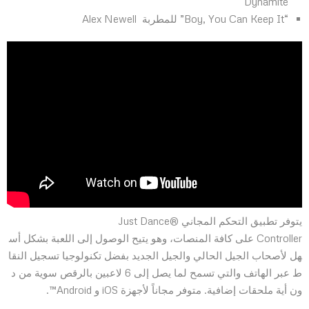
Dynamite
“Boy, You Can Keep It” للمطربة Alex Newell
يتوفر تطبيق التحكم المجاني Just Dance®
Controller على كافة المنصات، وهو يتيح الوصول إلى اللعبة بشكل أس
هل لأصحاب الجيل الحالي والجيل الجديد بفضل تكنولوجيا تسجيل النقا
ط عبر الهاتف والتي تسمح لما يصل إلى 6 لاعبين بالرقص سوية من د
ون أية ملحقات إضافية. متوفر مجاناً لأجهزة iOS و Android™.