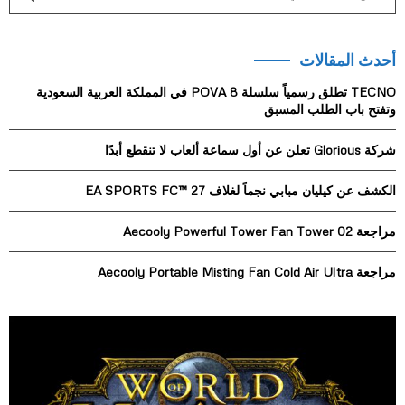
e
a
S
r
أحدث المقالات
c
E
h
TECNO تطلق رسمياً سلسلة POVA 8 في المملكة العربية السعودية
f
A
وتفتح باب الطلب المسبق
o
r
R
شركة Glorious تعلن عن أول سماعة ألعاب لا تنقطع أبدًا
:
C
الكشف عن كيليان مبابي نجماً لغلاف EA SPORTS FC™ 27
H
مراجعة Aecooly Powerful Tower Fan Tower 02
مراجعة Aecooly Portable Misting Fan Cold Air Ultra