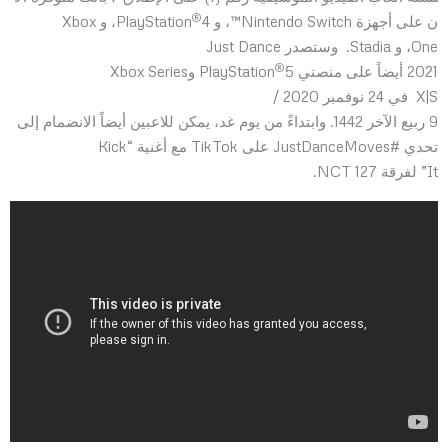
®
ن على أجهزة Nintendo Switch™، و PlayStation
4، و Xbox
One، و Stadia. وستصدر Just Dance
®
2021 أيضاً على منصتي PlayStation
5 وXbox Series
X|S
في 24 نوفمبر 2020 /
9 ربيع الآخر 1442. وابتداءً من يوم غد، يمكن للاعبين أيضاً الانضمام إلى
تحدي #JustDanceMoves على TikTok مع أغنية “Kick
It” لفرقة NCT 127.