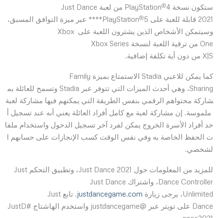
®
ستكون نسخة PlayStation
4 من لعبة Just Dance
®
2021 قابلة للعبة على PlayStation
5**** عبر ميزة التوافق المسبق،
وسيتمكن الأشخاص الذين يشترون اللعبة على Xbox
One من ترقية اللعبة لنسخة Xbox Series
X|S من دون أية تكلفة إضافية.
كما يمكن للاعبي Stadia الاستمتاع بميزة Family
Sharing، وهي أحدث الميزات التي تتوفر عبر Stadia وتسمح للعائلة بم
شاركة محتواهم الرقمي بنفس الطريقة التي يمكنهم فيها مشاركة لعبة
ملموسة. إن مشاركة لعبة مع كامل أفراد العائلة يعني أنه عند تسجيل أ
حد أفراد الأسرة الخروج يمكن لفرد آخر تسجيل الدخول واستخدام ملفا
ت الحفظ الخاصة به وفي نفس الوقت كسب الإنجازات على حسابهم ا
لشخصي.
للمزيد من المعلومات حول Just Dance 2021، وتطبيق التحكم Just
Dance Controller، واشتراك Just Dance
Unlimited، يرجى زيارة
justdancegame.com
. تابع Just
Dance على تويتر عبر @justdancegame واستخدم الهاشتاج #JustD