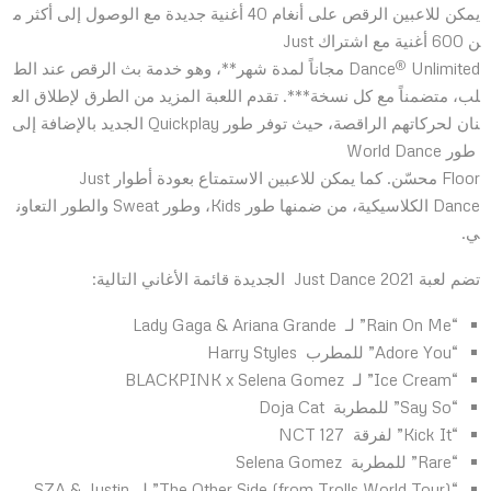
يمكن للاعبين الرقص على أنغام 40 أغنية جديدة مع الوصول إلى أكثر م
ن 600 أغنية مع اشتراك Just
®
Dance
Unlimited مجاناً لمدة شهر**، وهو خدمة بث الرقص عند الط
لب، متضمناً مع كل نسخة***. تقدم اللعبة المزيد من الطرق لإطلاق الع
نان لحركاتهم الراقصة، حيث توفر طور Quickplay الجديد بالإضافة إلى
طور World Dance
Floor محسّن. كما يمكن للاعبين الاستمتاع بعودة أطوار Just
Dance الكلاسيكية، من ضمنها طور Kids، وطور Sweat والطور التعاون
ي.
تضم لعبة Just Dance 2021 الجديدة قائمة الأغاني التالية:
“Rain On Me” لـ
Lady Gaga & Ariana Grande
“Adore You” للمطرب
Harry Styles
“Ice Cream” لـ
BLACKPINK x Selena Gomez
“Say So” للمطربة
Doja Cat
“Kick It” لفرقة
NCT 127
“Rare” للمطربة
Selena Gomez
“The Other Side (from Trolls World Tour)” لـ
SZA & Justin