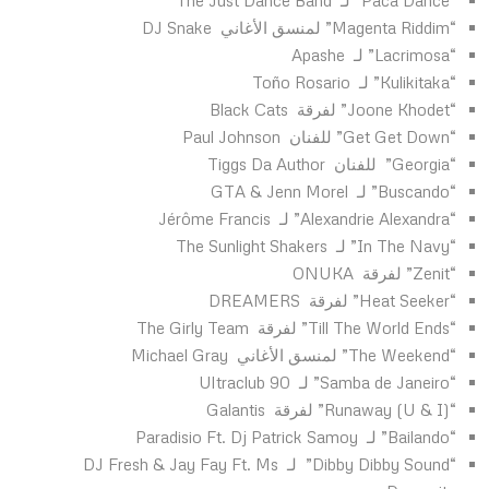
“Paca Dance” لـ
The Just Dance Band
“Magenta Riddim” لمنسق الأغاني
DJ Snake
“Lacrimosa” لـ
Apashe
“Kulikitaka” لـ
Toño Rosario
“Joone Khodet” لفرقة
Black Cats
“Get Get Down” للفنان
Paul Johnson
“Georgia”
للفنان
Tiggs Da Author
“Buscando” لـ
GTA & Jenn Morel
“Alexandrie Alexandra” لـ
Jérôme Francis
“In The Navy” لـ
The Sunlight Shakers
“Zenit” لفرقة
ONUKA
“Heat Seeker” لفرقة
DREAMERS
“Till The World Ends” لفرقة The Girly Team
“The Weekend” لمنسق الأغاني Michael Gray
“Samba de Janeiro” لـ Ultraclub 90
“Runaway (U & I)” لفرقة Galantis
“Bailando” لـ Paradisio Ft. Dj Patrick Samoy
“Dibby Dibby Sound” لـ DJ Fresh & Jay Fay Ft. Ms