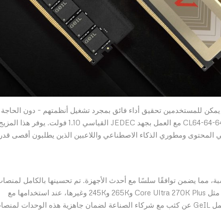
ضل دمج سرعة 8000 MT/s مباشرةً في JEDEC SPD، يمكن للمستخدمين تحقيق أداء فائق بمجرد تشغيل أنظمتهم – دون الحاجة
إلى أي إعدادات. تتميز هذه الوحدات بتوقيتات مُحسّنة CL64-64-64-128 مع العمل بجهد JEDEC القياسي 1.10 فولت. يوفر هذا المز
منشئي المحتوى ومطوري الذكاء الاصطناعي واللاعبين الذين يطلبون أقصى قدر
GeIL JEDEC  لمستقبل الحوسبة، مما يضمن توافقًا سلسًا مع أحدث الأجهزة. تم تحسينها بالكامل لمنصا
Intel من الجيل الخامس عشر الحالية، بما في ذلك طرازات مثل Core Ultra 270K Plus و265K و245K وغيرها، عند استخدامها مع
اللوحات الأم من سلسلة Z890 وB860. علاوة على ذلك، تعمل GeIL عن كثب مع شركاء الصناعة لضمان جاهزية هذه الوحدات لمن