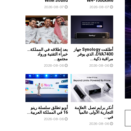
WiiM Sound
WH-1000XM6
2026-08-07
2026-08-07
أطلقت Synology جهاز
بعد إطلاقه في المملكة…
DVA7400، الذي يوفر
خبراء التقنية ورواد
مراقبة ذكية...
مجتمع...
2026-08-06
2026-08-06
أنكر برايم تصل :العلامة
أوبو تطلق سلسلة رينو
التجارية الأولى عالمياً
16 في المملكة العربية...
في...
2026-08-06
2026-08-06