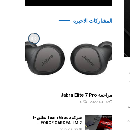
المشاركات الاخيرة
9.0
يج
مراجعة Jabra Elite 7 Pro
0
2022-04-02
ت
شركة Team Group تطلق T-
صات
FORCE CARDEA II M.2...
2019-06-20