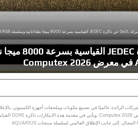
سلة AQUARIUS Diamond RGB في معرض Computex 2026
أعلنت شركة GeIL عن 
C
Golden Emperor Internation.، إحدى الشركات الرائدة عالميًا في تصنيع مكونات وملحقات أجهزة الكمبيوتر، بالإعل
عن أحدث ابتكاراتها في مجال الحوسبة عالية الأداء في معرض Computex 2026. ويأتي في 
بسرعة 8000 ميجا نقلة/ثانية، وهي الأولى من نوعها في هذا المجال، إلى جانب الإطلاق العالمي لسلسلة منتجات AQUARIUS