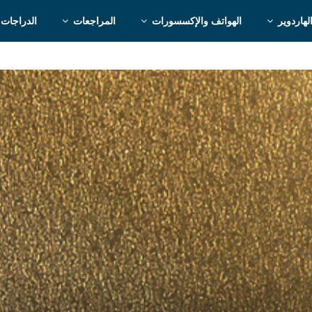
لهاردوير
الهواتف والإكسسورات
المراجعات
الدراجات 