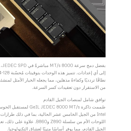
بف
نطاقًا تردديًا وكفاءةً مذهلين، مما يجعله الخيار الأمثل ل
من الاستقرار دون تعقيدات كسر السرعة.
توافق شامل لمنصات الجيل القادم
صُممت ذاكرة 8000 MT/s
الجيل القادم، مما يوفر أساسًا متينًا لعشاق التكنولوجيا.