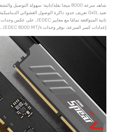
شاهد سرعة 8000 ميجا نقلة/ثانية: سهولة التوصيل والتشغيل
إعدادات كسر السرعة، توفر وحدات GeIL JEDEC 8000 MT/s تجربة “التوصيل والتشغيل” الحقيقية.