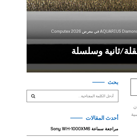
ذاكرة JEDEC القياسية بسرعة 8000 ميجا نقلة/ثانية وسلسلة
بحث
S
e
a
ان
S
r
مقدمة هذه الابتكارات ذاكرة DDR5 القياسية
أحدث المقالات
c
E
h
مراجعة سماعة Sony WH-1000XM6
f
A