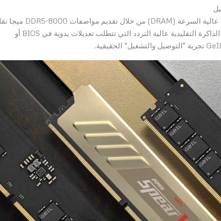
تعيد GeIL تعريف حدود ذاكرة الوصول العشوائي الديناميكية عالية السرعة (DRAM) من خلال تقديم م
ثانية المتوافقة تمامًا مع معايير JEDEC. على عكس وحدات الذاكرة التقليدية عالية التردد التي تتطلب تعديلات يدوية في BIOS أو