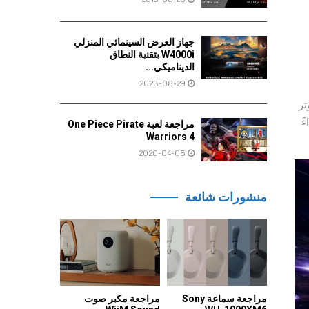
جهاز العرض السينمائي المنزلي
W4000i بتقنية النطاق
الديناميكي...
2023-08-29
تر
اءً
مراجعة لعبة One Piece Pirate
Warriors 4
2020-04-05
منشورات شائعة
مراجعة سماعة Sony
مراجعة مكبر صوت