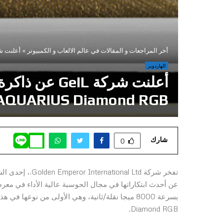
أخر المراجعات و المقالات في عالم الالعاب و الكمبيوتر
»
أعلنت شركة GeIL عن ذاكرة JEDEC القياسية بسرعة 8000 ميجا نقلة/ثانية وسل
الهاردوير
AQUARIUS Diamond RGB في معرض omputex 2026
شارك
0
تفخر شركة al Ltd
Diamond RGB.