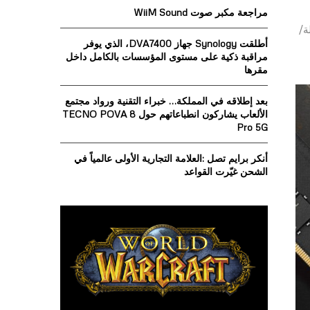
o
مراجعة مكبر صوت WiiM Sound
r
R
واصفات DDR5-8000 ميجا نقلة/
:
أطلقت Synology جهاز DVA7400، الذي يوفر
C
مراقبة ذكية على مستوى المؤسسات بالكامل داخل
مقرها
H
بعد إطلاقه في المملكة… خبراء التقنية ورواد مجتمع
الألعاب يشاركون انطباعاتهم حول TECNO POVA 8
Pro 5G
أنكر برايم تصل :العلامة التجارية الأولى عالمياً في
الشحن غيّرت القواعد