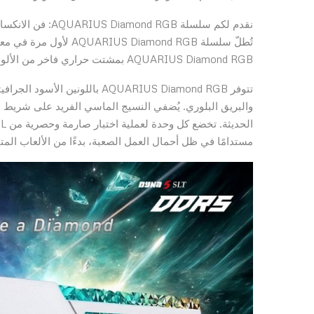
نقدم لكم سلسلة AQUARIUS Diamond RGB: فن الانكسار
AQUARIUS Diamond RGB بمشتت حراري فاخر من الألومنيوم، بالإضافة إلى شريط إضاءة RGB مذهل بقطع ماسي.
تتوفر AQUARIUS Diamond RGB با
والبريق البلوري. يُضفي النسيج الماسي الفريد على شريط الإضاء
مستدامًا في ظل أحمال العمل الصعبة، بدءًا من الألعاب المت