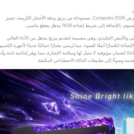
تُطلّ سلسلة AQUARIUS Diamond RGB لأول مرة في معرض Computex 2026. مستوحاة من بريق ودقة الأحجار الكريمة، تتميز
للونين الأسود الجرافيتي والأبيض الجليدي، وهي مصممة لتقديم مزيج مذهل من الأداء العالي
ة انكسارًا أنيقًا للضوء، مما يُرسي معيارًا جماليًا جديدًا لأجهزة الكمبيو
الحديثة. تخضع كل وحدة لعملية اختبار صارمة وحصرية من GeIL لضمان موثوقية لا مثيل لها وسلامة الإشارة، مما يوفر إنتاجية ثابتة وأد
قدمة وصولًا إلى تطبيقات الذكاء الاصطناعي المكثفة.