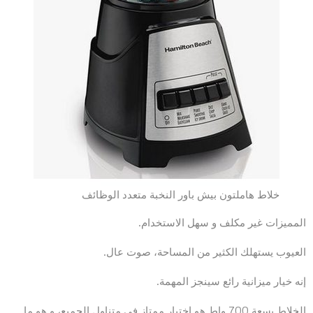
خلاط هاملتون بيش باور النخبة متعدد الوظائف
المميزات غير مكلف و سهل الاستخدام.
العيوب يستهلك الكثير من المساحة، صوت عال.
إنه خيار ميزانية رائع سينجز المهمة.
الخلاط بسعة 700 واط هو اختيار ممتاز في متناول الجميع، و هو ما