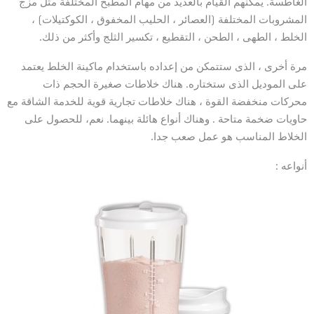
الغاطسة. يمكنهم القيام بالعديد من مهام المطبخ المختلفة مثل مزج
المشروبات المختلفة (العصائر ، الحليب المخفوق ، الكوكتيلات) ،
الخلط ، الطهى ، الطحن ، التقطيع ، تكسير الثلج وأكثر من ذلك.
مرة أخرى ، الذى ستتمكن من إعداده باستخدام ماكينة الخلط يعتمد
على الموديل الذى ستختاره. هناك خلاطات صغيرة الحجم ذات
محركات منخفضة القوة ، هناك خلاطات تجارية قوية للخدمة الشاقة مع
حاويات ضخمة متاحة . وهناك أنواع هائلة بينهما. نعم، للحصول على
الخلاط المناسب هو عمل صعب جدا.
أنواعه :