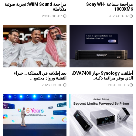
مراجعة سماعة Sony WH-
مراجعة WiiM Sound: تجربة صوتية
1000XM6
متكاملة
2026-08-07
2026-08-07
أطلقت Synology جهاز DVA7400،
بعد إطلاقه في المملكة… خبراء
الذي يوفر مراقبة ذكية...
التقنية ورواد مجتمع...
2026-08-06
2026-08-06