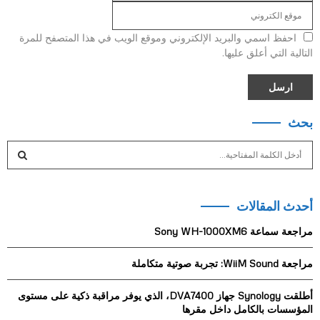
احفظ اسمي والبريد الإلكتروني وموقع الويب في هذا المتصفح للمرة
التالية التي أعلق عليها.
بحث
S
e
a
S
r
أحدث المقالات
c
E
h
مراجعة سماعة Sony WH-1000XM6
f
A
o
مراجعة WiiM Sound: تجربة صوتية متكاملة
r
R
:
أطلقت Synology جهاز DVA7400، الذي يوفر مراقبة ذكية على مستوى
C
المؤسسات بالكامل داخل مقرها