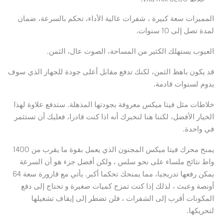
المميزات سعة كبيرة ، شفرات عالية الأداء، تحكم بالسرعة، ضمان
لمدة تصل إلى 10 سنوات.
العيوب يستهلك الكثير من المساحة، الصوت عال، الثمن.
قد يكون باهظ الثمن، لكنك تدفع مقابل أعلى جودة للجهاز الذي سوف
يدوم لسنوات قادمة.
خلاطات مثل فيتا ميكس معروفة بجودتها المذهلة. ستدفع علاوة لهذا
الخيار الأفضل، لكننا هنا لنخبرك أنه اذا كنت قادرا، فعليك أن تستثمر
في واحدة.
يمنح محرك فيتا ميكس المجنون الذي يعمل بقوة ما يقرب من 1400
واط نتائج ملساء على نحو سلس ، ولكن أفضل جزء هو أن السرعة
يمكن رفعها تدريجيا، مما يمنحك تحكما أكبر. يأتي مع قارورة سعة 64
أونصة وعبث ، لذلك إذا كنت تمزج كميات صغيرة و تحتاج إلى دفع
المكونات أقرب إلى الشفرات ، فلن تضطر إلى إيقاف تشغيلها
لتحريكها.