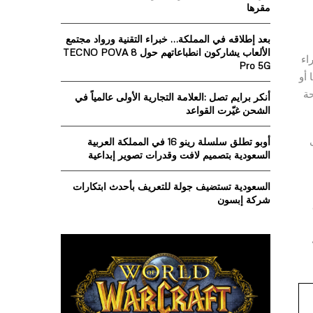
o
مقرها
r
R
:
بعد إطلاقه في المملكة… خبراء التقنية ورواد مجتمع
C
الألعاب يشاركون انطباعاتهم حول TECNO POVA 8
ال الشراء
Pro 5G
H
أو
وحة
أنكر برايم تصل :العلامة التجارية الأولى عالمياً في
الشحن غيّرت القواعد
أوبو تطلق سلسلة رينو 16 في المملكة العربية
السعودية بتصميم لافت وقدرات تصوير إبداعية
السعودية تستضيف جولة للتعريف بأحدث ابتكارات
شركة إبسون