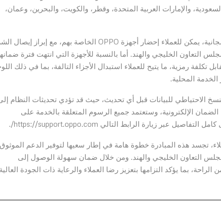
سعودية، والإمارات العربية المتحدة، وقطر، والكويت، والبحرين، وعمان،
للاستفادة من خدمات الضمان المجانية وتحديثات النظام المجانية، يمكن للعملاء إحضار أجهزة OPPO الخاصة بهم، مع إبراز إيص
 التعاون الخليجي والهند. أما بالنسبة للأجهزة التي انتهت فترة ضمانها 
 تقدم OPPO خدمات الإصلاح مقابل تكلفة رمزية، ما يتيح للعملاء استبدال الأجزاء التالفة، بما في ذلك الل
الخدمة المحلية.
ام بالنسخ الاحتياطي للبيانات قبل أي تحديث، حيث قد تؤدي تحديثات النظام إلى
ة الضمان الإلكترونية، وستعتمد جميع الرسوم المتعلقة بالخدمة على
ر زيارة الرابط التالي https://support.oppo.com/.
يز تجارب العملاء، تجسد هذه المبادرة خطوة هامة في إطار سعيها لتوفير الدعم الموثوق
 مجلس التعاون الخليجي والهند. ومن خلال ضمان سهولة الوصول إلى
توفير مستوى أعلى من الراحة، بما يؤكد التزامها بتعزيز رضا العملاء والرعاية ذات الجودة العالية