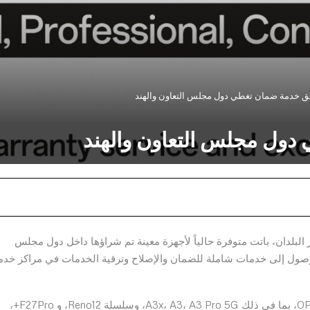
لق خدمة ضمان تغطي دول مجلس التعاون والهند
دول مجلس التعاون والهند
 الهاتف عبر البلدان، باتت متوفرة حالياً لأجهزة معينة تم شراؤها داخل دول مجلس
ن الخليجي والهند. تتيح هذه المبادرة لعملاء OPPO الوصول إلى خدمات شاملة للضمان والإصلاح وترقية الخدمات في مراكز خد
تشمل خدمة الضمان عبر البلدان، مجموعة من طرازات OPPO، بما في ذلك A3x، A3، A3 Pro 5G، وسلسلة Reno12، و F27Pro+،