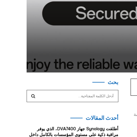
بحث
S
e
a
S
r
مة
أحدث المقالات
c
E
h
أطلقت Synology جهاز DVA7400، الذي يوفر
f
A
مراقبة ذكية على مستوى المؤسسات بالكامل داخل