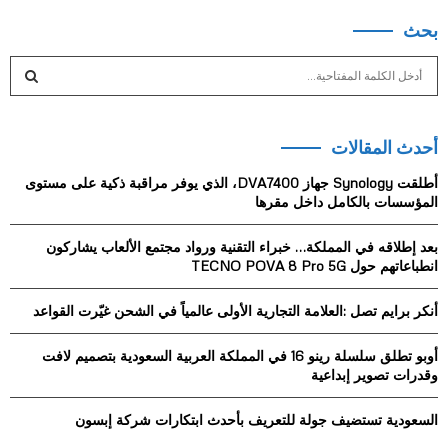
بحث
S
e
a
S
r
أحدث المقالات
c
E
h
أطلقت Synology جهاز DVA7400، الذي يوفر مراقبة ذكية على مستوى
f
A
المؤسسات بالكامل داخل مقرها
o
r
R
بعد إطلاقه في المملكة… خبراء التقنية ورواد مجتمع الألعاب يشاركون
:
انطباعاتهم حول TECNO POVA 8 Pro 5G
C
أنكر برايم تصل :العلامة التجارية الأولى عالمياً في الشحن غيّرت القواعد
H
أوبو تطلق سلسلة رينو 16 في المملكة العربية السعودية بتصميم لافت
وقدرات تصوير إبداعية
السعودية تستضيف جولة للتعريف بأحدث ابتكارات شركة إبسون