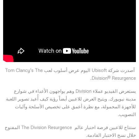
أصدرت شركة Ubisoft اليوم عرض أسلوب لعب Tom Clancy’s The
®
Division
Resurgence.
يستعرض الفيديو عملاء Division وهم يواجهون الأعداء في شوارع
مدينة نيويورك. ويتيح العرض للاعبين أيضاً رؤية كيف أُعيد تصوير اللعبة
للأجهزة المحمولة، مع نظرة أعمق على تخصيص الأسلحة وآليات
التصويب.
ستتاح للاعبين فرصة اختبار عالم The Division Resurgence المفتوح
خلال نسخ الاختبار القادمة.