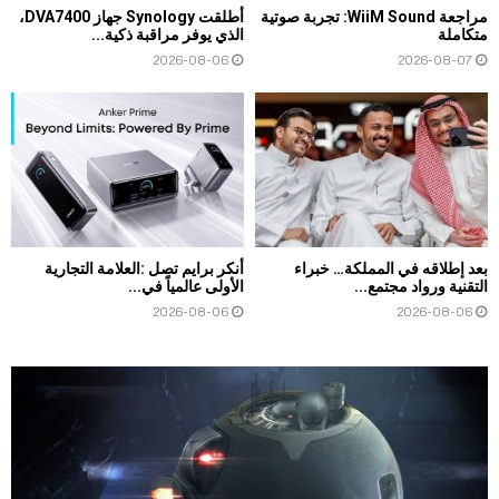
مراجعة WiiM Sound: تجربة صوتية
أطلقت Synology جهاز DVA7400،
متكاملة
الذي يوفر مراقبة ذكية...
2026-08-06
2026-08-07
بعد إطلاقه في المملكة… خبراء
أنكر برايم تصل :العلامة التجارية
التقنية ورواد مجتمع...
الأولى عالمياً في...
2026-08-06
2026-08-06