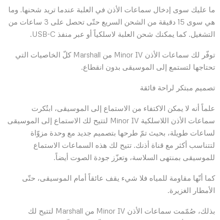
ما عليك سوى إدخال سماعات الأذن في العلبة عندما تريد شحنها. وما
هي سوى 15 دقيقة من الشحن السريع حتّى تحصل على 3 ساعات من
التشغيل. كما يمكنك شحن العلبة لاسلكياً أو عبر منفذ USB-C.
توفّر لك سماعات الأذن Minor IV من Marshall كلّ الخاصيات التي
تحتاجها لتستمع إلى الموسيقى بدون انقطاع.
تصميم مبتكر لراحة فائقة
علماً أنه لا يمكن الاكتفاء من الاستماع إلى الموسيقى، ابتُكرت
سماعات الأذن اللاسلكية Minor IV لتتيح لك الاستماع إلى الموسيقى
لساعات طويلة، بحيث تمّ طرحها بتصميم جديد مع وحدة مزوّاة
لتتناسب أكثر مع قناة أذنك. تتيح لك هذه السماعات الاستماع
للموسيقى بمنتهى السلاسة، وتعزّز جودة الصوت أيضاً.
كما أنّها مقاومة للمياه فلا شيء يقف عائقاً أمام الموسيقى، حتّى
الأمطار الغزيرة.
بذلك، صُمّمت سماعات الأذن Minor IV من Marshall لتتيح لك