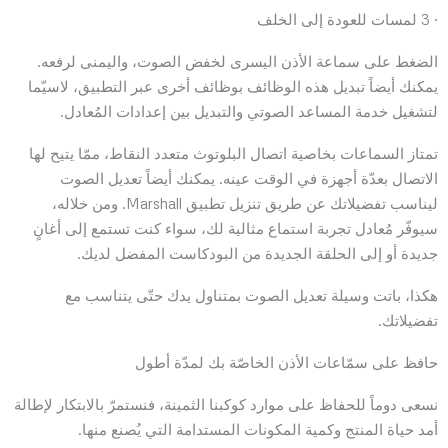
· 3 لمسات للعودة إلى الخلف
الضغط على سماعة الأذن اليسرى لخفض الصوت، واليمنى لرفعه.
يمكنك أيضاً تبديل هذه الوظائف بوظائف أخرى عبر التطبيق، لاسيّما
لتشغيل خدمة المساعد الصوتي والتبديل بين إعدادات المُعادل.
تمتاز السماعات بخاصية اتصال البلوتوث متعدد النقاط، ممّا يتيح لها
الاتصال بعدّة أجهزة في الوقت عينه. يمكنك أيضاً تعديل الصوت
ليناسب تفضيلاتك عن طريق تنزيل تطبيق Marshall. ومن خلاله،
سيوفّر مُعادل تجربة استماع مثالية لك، سواء كنت تستمع إلى أغانٍ
جديدة أو إلى الحلقة الجديدة من البودكاست المفضل لديك.
هكذا، باتت وسيلة تعديل الصوت بمتناول يدك حتّى يتناسب مع
تفضيلاتك.
حافظ على سمّاعات الأذن الخاصّة بك لمدّة أطول
نسعى دوماً للحفاظ على موارد كوكبنا الثمينة، فنستمرّ بالابتكار لإطالة
أمد حياة المنتج وكمية المكونات المستدامة التي يُصنع منها.