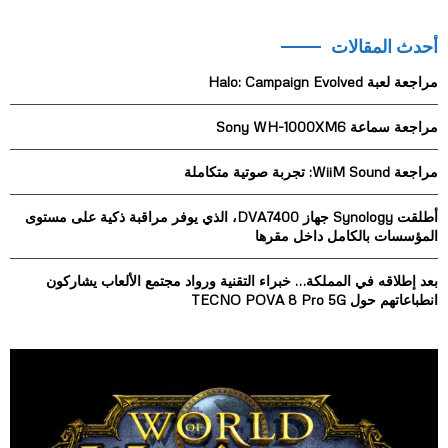
a
S
r
أحدث المقالات
c
E
h
مراجعة لعبة Halo: Campaign Evolved
f
A
o
مراجعة سماعة Sony WH-1000XM6
r
R
:
مراجعة WiiM Sound: تجربة صوتية متكاملة
C
H
أطلقت Synology جهاز DVA7400، الذي يوفر مراقبة ذكية على مستوى
المؤسسات بالكامل داخل مقرها
بعد إطلاقه في المملكة… خبراء التقنية ورواد مجتمع الألعاب يشاركون
انطباعاتهم حول TECNO POVA 8 Pro 5G