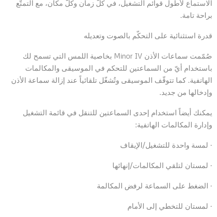
الاستماع لأطول قوائم التشغيل، في كلّ زمان وكلّ مكان، مع التمتّع
براحة تامة.
قدرة استثنائية على التحكّم بالصوت وتعديله
صُمّمت سماعات الأذن Minor IV بخاصية اللمس التي تسمح لك
باستخدام أيّ من السماعتين للتحكم في الموسيقى والمكالمات
الهاتفية. كما تتوقّف الموسيقى وتُشغّل تلقائياً عند إزالة سماعة الأذن
وإدخالها من جديد.
يمكنك أيضاً استخدام إحدى السماعتين للتنقل في قائمة التشغيل
وإدارة المكالمات الهاتفية:
· لمسة واحدة للتشغيل/الإيقاف
· لمستان لتلقي المكالمات/إنهائها
· الضغط على السماعة لرفض المكالمة
· لمستان للتخطي إلى الأمام