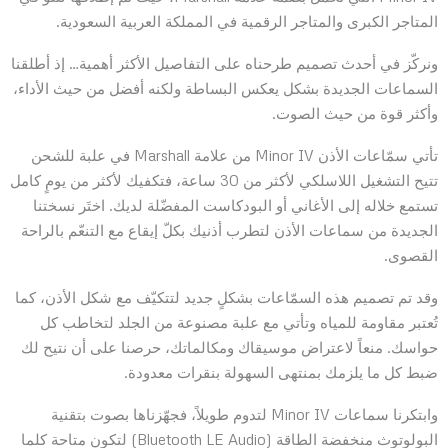
المتاجر الكبرى والمتاجر الرقمية في المملكة العربية السعودية.
ونركّز في أحدث تصميم طرحناه على التفاصيل الأكثر أهمية… إذ أطلقنا
السماعات الجديدة بشكل يعكس البساطة ولكنه أفضل من حيث الأداء،
وأكثر قوة من حيث الصوت.
تأتي سمّاعات الأذن Minor IV من علامة Marshall في علبة للشحن
تتيح التشغيل اللاسلكي لأكثر من 30 ساعة، فتكفيك لأكثر من يومٍ كامل
تستمع خلاله إلى الأغاني أو البودكاست المفضّلة لديك. اختَر نسختنا
الجديدة من سماعات الأذن لتطرب أذنيك بكلّ إيقاع مع التنعّم بالراحة
القصوى.
وقد تم تصميم هذه السمّاعات بشكلٍ جديد لتتكيّف مع شكل الأذن، كما
تُعتبر مقاومة للمياه وتأتي مع علبة مصنوعة من الجلد لتخاطب كل
حواسك. منعاً لاعتراض موسيقاك ومكالماتك، حرصنا على أن نتيح لك
ضبط كل ما يلزمك بمنتهى السهولة بنقرات معدودة.
وابتكرنا سماعات Minor IV لتدوم طويلاً، فجهّزناها بصوت بتقنية
البولوتوث منخفضة الطاقة (Bluetooth LE Audio) لتكون متاحة كلما