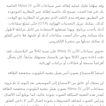
وقد سهّلنا عليك عملية إطالة عمر سماعات الأذن Minor IV الخاصة
بك. في هذا الصدد، تسمح لك خاصية إطالة عمر البطارية الموجودة
في التطبيق بمعرفة مدى التلف الذي تتعرض له البطارية مع الوقت.
كذلك، يمكنك تنزيل التحديثات الهوائية (OTA) حتّى تتمتّع سمّاعات
أذنك بأحدث برنامج، وبهذا تستطيع الاستفادة من كامل مزاياها لأطول
مدّة ممكنة. وفي حال أضعت سمّاعات أذنك أو علبتها، فلا داعي للقلق
إذ يمكنك تبديلها من متجرنا الإلكتروني.
تحتوي سماعات الأذن Minor IV على نسبة 42% من البلاستيك، فقد
تمّت إعادة تدوير 90% منها من بلاستيك مستهلك سابقاً، كان يشكّل
أقراصاً مدمجة أو غسّالات أو دراجات كهربائية.
استعدّ للاستمتاع بصوتٍ آسر يعمل بتقنية البلوتوث منخفضة الطاقة
لن يمنعك أي عائق من الاستماع إلى الموسيقى بعد اليوم، إذ تمّ تزويد
سماعات الأذن Minor IV بصوتٍ يعمل بتقنية البلوتوث منخفضة الطاقة
تُصدر هذه التقنية السبّاقة الصوت بجودة عالية، كما توسّع أمد الاتّصال
وتزامن الصوت لتشاهد الفيديوهات بجودة اتصال أكبر. لا داعي للقلق