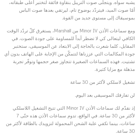
يشبه سواه. ويتجلّى صوت التريبل بنقاوة فائقة لتختبر أعلى طبقاته،
أمّا صوت الميد، فيتردّد بوضوح تام، ليرتقي بعدها صوت الباس
بموسيقاك إلى مستوى جديد من القوة.
ومع سماعات الأذن Minor IV من Marshall، يستغرق كلّ تردّد الوقت
الكافي ليتعالى كي لا تضطر أبداً للمساومة على جودة الصوت. في
المقابل، كلما شعرت بالحاجة إلى الابتعاد عن الموسيقى، ستختبر
جودة المكالمات التي عززناها لتتمكّن من الإجابة على الهاتف بدون أي
تشتيت. فهذه السماعات الصغيرة تتجاوز صغر حجمها وتوفّر تجربة
مذهلة مع مزايا كثيرة.
تشغيل لاسلكي لأكثر من 30 ساعة
لن تفارقك الموسيقى بعد اليوم.
إذ نقدّم لك سماعات الأذن Minor IV التي تتيح التشغيل اللاسلكي
لأكثر من 30 ساعة. في الواقع، تدوم سماعات الأذن هذه حتّى 7
ساعات، بينما تكفي علبة الشحن المحمولة لتزويدك بالطاقة لأكثر من
30 ساعة.