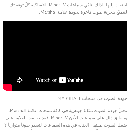
احتجت إليها. لذلك، تلبّي سماعات Minor IV اللاسلكية كلّ توقعاتك
لتتمتّع بتجربة صوت فاخرة بجودة علامة Marshall.
جودة الصوت في منتجات MARSHALL
تحتلّ جودة الصوت مكانةً جوهرية في كافة منتجات علامة Marshall،
وينطبق ذلك على سماعات الأذن Minor IV. فقد حرصت العلامة على
ضبط الصوت بمنتهى العناية في هذه السماعات لتصدر صوتاً متوازناً لا