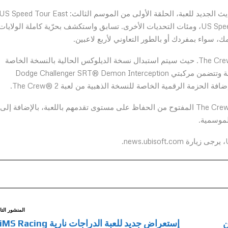
والذي يتوفر في 7 يوليو / 27 ذو القعدة. اختبر US Speed Tour East، ومئات التحديات الأخرى. تسابق واستكشف بحرّية كاملة الولايات
، سواء بمفردك أو بالطور التعاوني لأربع لاعبين.
تتزامن عطلة نهاية الأسبوع المجانية مع تغيير في نسخ The Crew® 2. حيث سيتم استبدال نسخة الديلوكس الحالية بالنسخة الخاصة
من The Crew® 2. وهي تحتوي على الحزمة الرقمية الخاصة وتتضمن مركبتي Dodge Challenger SRT® Demon Interception
سيتمكن اللاعبون الذين يريدون مواصلة رحلتهم في عالم The Crew 2 المفتوح من الحفاظ على مستوى تقدمهم باللعبة، بالإضافة إلى
المنشور التا
ين