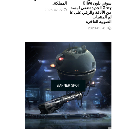
سوني بلون Olive
المملكة...
Gray الجديد تضفي لمسة
2026-07-27
من الأناقة والرقي على عا
لم المنتجات
الصوتية الفاخرة
2026-08-06
BANNER SPOT