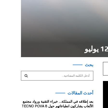
بحث
S
e
a
S
r
أحدث المقالات
c
E
h
بعد إطلاقه في المملكة… خبراء التقنية ورواد مجتمع
f
A
الألعاب يشاركون انطباعاتهم حول TECNO POVA 8