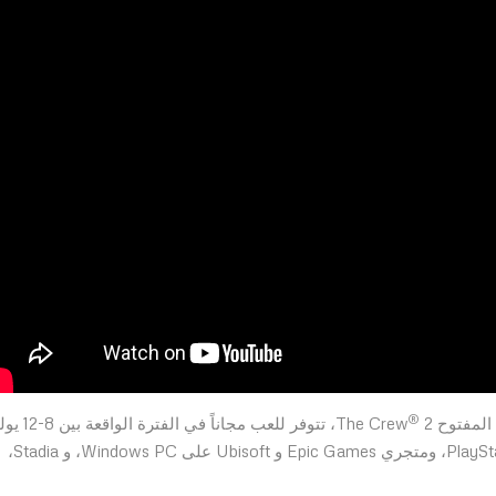
®
2، تتوفر للعب مجاناً في الفترة ال
5، ومتجري Epic Games و Ubisoft على Windows PC، و Stadia،