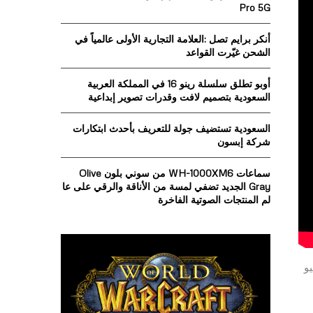
o
Pro 5G
r
R
:
أنكر برايم تصل :العلامة التجارية الأولى عالمياً في
C
الشحن غيّرت القواعد
H
أوبو تطلق سلسلة رينو 16 في المملكة العربية
السعودية بتصميم لافت وقدرات تصوير إبداعية
السعودية تستضيف جولة للتعريف بأحدث ابتكارات
شركة إبسون
سماعات WH-1000XM6 من سوني بلون Olive
Gray الجديد تضفي لمسة من الأناقة والرقي على عا
لم المنتجات الصوتية الفاخرة
واقعة بين 8-12 يوليو