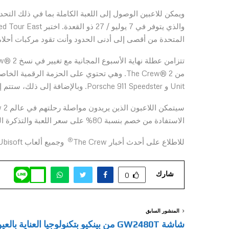
المتحدة من أقصى إلى أدنى الحدود وأنت تقود مركبات أحلامك
Unit و Porsche 911 Speedster. وبالإضافة إلى ذلك، ستتم إضافة الحزمة الرقمية الخاصة للنسخة الذهبية من لعبة The Crew® 2.
الاستفادة من خصم بنسبة 80% على سعر اللعبة والتذكرة الموسمية.
®
للاطلاع على أحدث أخبار The Crew
وجميع ألعاب Ubisoft، يرجى زيارة news.ubisoft.com.
شارك
0
المنشور السابق
شاشة GW2480T من بينكيو بتكنولوجيا العناية بالع