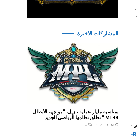
ويمكن للاعبين الوصول إلى اللعبة الكاملة بما في ذلك التحديث الجديد للعبة، الحلقة الأولى من الموسم الثالث: US Speed Tour East،
المشاركات الاخيرة
بمناسبة مليار عملية تنزيل، “مواجهة الأبطال-
MLBB “ تطلق نظامها الرياضي الجديد
0
2021-10-03
لي
إستعراض جديد للعبة الدراجات نارية RiMS Racing-