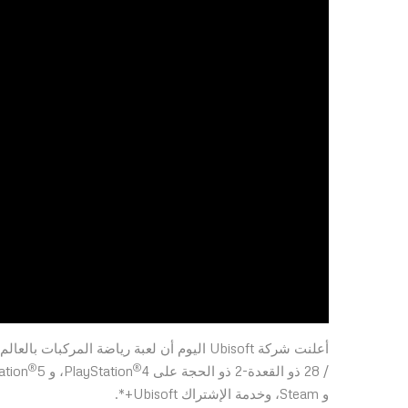
أعلنت شركة Ubisoft اليوم أن لعبة رياضة المركبات بالعالم المفتوح The Crew
®
®
/ 28 ذو القعدة-2 ذو الحجة على PlayStation
4، و PlayStation
و Steam، وخدمة الإشتراك Ubisoft+*.