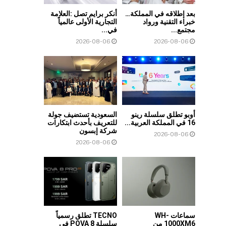
بعد إطلاقه في المملكة…
أنكر برايم تصل :العلامة
خبراء التقنية ورواد
التجارية الأولى عالمياً
مجتمع...
في...
2026-08-06
2026-08-06
أوبو تطلق سلسلة رينو
السعودية تستضيف جولة
16 في المملكة العربية...
للتعريف بأحدث ابتكارات
شركة إبسون
2026-08-06
2026-08-06
سماعات WH-
TECNO تطلق رسمياً
1000XM6 من
سلسلة POVA 8 في