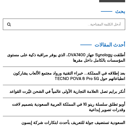
بحث
S
e
a
S
r
أحدث المقالات
c
E
h
أطلقت Synology جهاز DVA7400، الذي يوفر مراقبة ذكية على مستوى
f
A
المؤسسات بالكامل داخل مقرها
o
r
R
بعد إطلاقه في المملكة… خبراء التقنية ورواد مجتمع الألعاب يشاركون
:
انطباعاتهم حول TECNO POVA 8 Pro 5G
C
أنكر برايم تصل :العلامة التجارية الأولى عالمياً في الشحن غيّرت القواعد
H
أوبو تطلق سلسلة رينو 16 في المملكة العربية السعودية بتصميم لافت
وقدرات تصوير إبداعية
السعودية تستضيف جولة للتعريف بأحدث ابتكارات شركة إبسون