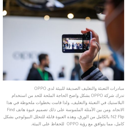
مبادرات التعبئة والتغليف الصديقة للبيئة لدى OPPO
تدرك شركة OPPO بشكل واضح الحاجة الملحة للحد من استخدام
البلاستيك في التعبئة والتغليف، ولذا قامت بخطوات ملحوظة في هذا
الاتجاه. ومن بين الأمثلة الملموسة على ذلك تصميم عبوة هاتف Find
N2 Flip بالكامل من الورق، وهذه العبوة قابلة للتحلل البيولوجي بشكل
كامل، مما يتوافق مع رؤية OPPO للحفاظ على البيئة.