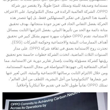
مستدامة وصديقة للبيئة وتمتلك عمرًا طويلًا. ولا يقتصر دور شركة
OPPO، الشركة العالمية الرائدة في مجال التكنولوجيا، على الاعتراف
بأهمية هذا التحول في تفكير المستهلكين فقط، بل إنها تتصدر هذه
الحركة بفضل التفاني الجاد في تعزيز جودة منتجاتها، بهدف تحقيق
متانة دائمة مع الحد من تأثيرها البيئي. بفضل التزامها الثابت بمسائل
الاستدامة، تقدم OPPO خطوات مبهرة تسهم بشكل كبير في تحقيق
أهداف الممارسات البيئية والاجتماعية وحوكمة الشركات (ESG).
تجذرت روح الاستدامة بعمق في ثقافة شركة OPPO. على مدار
السنوات الثلاث الماضية، اتخذت الشركة خطوات حاسمة نحو تحقيق
رؤيتها كشركة مسؤولة وقامت بإصدار تقارير دورية عن الاستدامة، مما
أضاف الشفافية إلى جهودها المتواصلة في مجال التنمية المستدامة.
ومن خلال الالتزام الثابت برسالتها الاجتماعية والبيئية، التي تُعبِر عنها
عبر شعارها “التكنولوجيا من أجل البشرية، اللطف من أجل العالم”،
تمتلك OPPO تفانياً طويل الأمد في تقديم حلاً ابتكارياً وأخلاقياً.