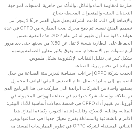
صارمة لمقاومة الماء والتآكل، والتأكد من جاهزية المنتجات لمواجهة
التحديات البيئية والمتغيرات المحيطة بنجاح.
بالإضافة إلى ذلك، قامت الشركة بجعل طول العمر جزءًا لا يتجزأ من
تصميم المنتج نفسه. تم دمج محرك صحة البطارية من OPPO في عدة
هواتف ذكية منذ أول ظهور له في عام 2022. هذه التقنية تضمن
الحفاظ على البطارية بنسبة لا تقل عن 80% من سعتها حتى بعد مرور
أربع سنوات من الاستخدام، مما يفوق بكثير معايير الصناعة ويسهم
بشكل كبير في تقليل النفايات الإلكترونية بشكل ملموس.
الريادة في تحسين بيئة الصناعة
اتخذت شركة OPPO إجراءات استباقية لتعزيز بيئة الصناعة من خلال
انضمامها إلى مبادرات مثل نظام التصنيف البيئي للهاتف المحمول.
بصفتها واحدة من الشركات الرائدة التي شاركت في هذا البرنامج الذي
تم إطلاقه بواسطة شركات رائدة في صناعة الهواتف المحمولة في
أوروبا، تم تقييم أداء OPPO في خمسة مجالات أساسية للأداء البيئي:
المتانة، وقابلية الإصلاح، وقابلية إعادة التدوير، وكفاءة المناخ. هذا
الالتزام بالشفافية والمساءلة يقترح معيارًا جديدًا في صناعتها ويعزز
التفاني المستدام لشركة OPPO في تطوير الممارسات المستدامة.