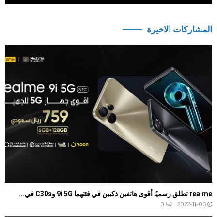
المشاركات الاخيرة
realme تطلق رسميًا أقوى هاتفين ذكيين في فئتهما 9i 5G وC30s في...
0
2022-11-06