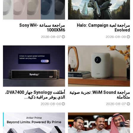
مراجعة لعبة Halo: Campaign
مراجعة سماعة Sony WH-
1000XM6
Evolved
2026-08-07
2026-08-09
مراجعة WiiM Sound: تجربة صوتية
أطلقت Synology جهاز DVA7400،
متكاملة
الذي يوفر مراقبة ذكية...
2026-08-06
2026-08-07