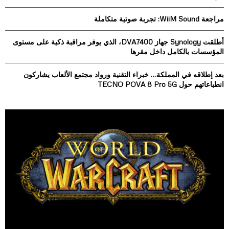
:
مراجعة WiiM Sound: تجربة صوتية متكاملة
C
H
أطلقت Synology جهاز DVA7400، الذي يوفر مراقبة ذكية على مستوى
المؤسسات بالكامل داخل مقرها
بعد إطلاقه في المملكة… خبراء التقنية ورواد مجتمع الألعاب يشاركون
انطباعاتهم حول TECNO POVA 8 Pro 5G