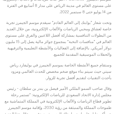
على مستوى العالم في مدينة الرياض على مدار 8 أسابيع في الفترة
من 14 يوليو حتى 8 سبتمبر 2022.
وتحت شعار “بوابتك إلى العالم القادم” سيقدم موسم الجيمرز تجربة
خاصة لعشاق ومحبي الرياضات والألعاب الإلكترونية، من خلال العديد
من البطولات التنافسية بمشاركة أفضل اللاعبين والفرق على مستوى
العالم في “منافسات النخبة” بمجموع جوائز مالية يصل إلى 15 مليون
دولار أمريكي. بالإضافة إلى الفعاليات والأنشطة التعليمية والترفيهية
والحفلات الموسيقية المقدمة للجميع.
وستقام جميع الأنشطة الخاصة بموسم الجيمرز في بوليفارد رياض
سيتي حيث سيتم بناء موقع ضخم مخصص للحدث العالمي ومزود
بأحدث التقنيات لتقديم أفضل تجربة للزوار.
وقال صاحب السمو الملكي الأمير فيصل بن بندر بن سلطان – رئيس
مجلس إدارة الاتحاد السعودي للرياضات الإلكترونية: “تستمر رحلة
تطوير قطاع الرياضات والألعاب الإلكترونية في المملكة المتماشية مع
طموحات المملكة والمنبثقة من رؤية 2030، وإقامة موسم الجيمرز
هي أكبر دليل على استمرار تلك المسيرة. ونهدف من خلال هذا الحدث