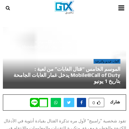
PRIMARY
MENU
أخر المراجعات و المقالات في عالم الالعاب و الكمبيوتر
»
الموسم الخامس “قتال الغابات” من لعبة : Mobile®Call of Duty يدخل
غمار الغابات الجامحة بتاريخ 1 يونيو
ألعاب فيديو والترفيه
الموسم الخامس “قتال الغابات” من لعبة :
Mobile®Call of Duty يدخل غمار الغابات الجامحة
بتاريخ 1 يونيو
شارك
0
تقود شخصية “رامبيج” لأول مره تذكرة القتال بقيادة أنثوية في الأدغال
الكثيفة والخطيرة مع رؤى متكررة للتقنيات والمعلومات والانتقام في