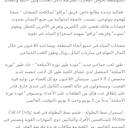
· فعالية جديدة بطابع خاص: فريق “برافو” لمكافحة الفيضان – نتيجةً
لهجوم بيولوجي، تتسبب عاصفة استوائية من صنع الإنسان بحدوث
فيضانات هائلة تقضي على الكثيرين وتعرض الآخرين للخطر. ويقوم
“سوب” وفريقه “برافو” بمهمة استخراج المياه عبر تقوية
مضخات المياه في جميع أنحاء المنطقة. ويساعده اللاعبون من خلال
إكمال المهام في مباريات الباتل رويال وطور اللعب الجماعي.
· طور لعب جماعي جديد: “عودة طور ثورة الأسلحة” – عاد طور “ثورة
الأسلحة” المفضل لدى عشاق اللعبة طور كل لاعب لنفسه جديد
مخصص لـ 8 لاعبين. سيتمكن اللاعبون مع كل إقصاء من توليد قوة
الغضب، وسيتحولون في حالة الغضب الكامل إلى جندي خارق قادر
على إطلاق عدد هائل من الطلقات على الأعداء. وسيتوفر “عودة ثورة
الأسلحة” بدءاً من 3 يونيو وحتى 9 يونيو بالتوقيت العالمي.
· استمرار نمط البطولة – صُمم نمط البطولة في لعبة Call of Duty:
Mobile للمتنافسين الأفراد والثنائيين ذوي المهارات القوية ويستمر في
الموسم الخامس من اللعبة مع مكافآت فريدة وفرصة الفخر عبر