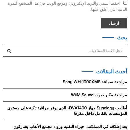
احفظ اسمي والبريد الإلكتروني وموقع الويب في هذا المتصفح للمرة
التالية التي أعلق عليها.
بحث
S
e
a
S
r
أحدث المقالات
c
E
h
مراجعة سماعة Sony WH-1000XM6
f
A
o
مراجعة مكبر صوت WiiM Sound
r
R
:
أطلقت Synology جهاز DVA7400، الذي يوفر مراقبة ذكية على مستوى
C
المؤسسات بالكامل داخل مقرها
H
بعد إطلاقه في المملكة… خبراء التقنية ورواد مجتمع الألعاب يشاركون