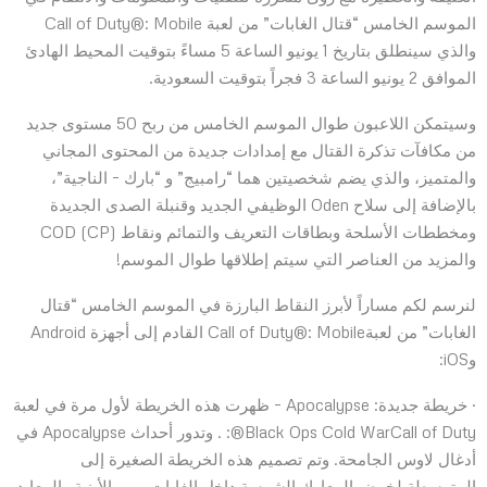
الموسم الخامس “قتال الغابات” من لعبة Call of Duty®: Mobile
والذي سينطلق بتاريخ 1 يونيو الساعة 5 مساءً بتوقيت المحيط الهادئ
الموافق 2 يونيو الساعة 3 فجراً بتوقيت السعودية.
وسيتمكن اللاعبون طوال الموسم الخامس من ربح 50 مستوى جديد
من مكافآت تذكرة القتال مع إمدادات جديدة من المحتوى المجاني
والمتميز، والذي يضم شخصيتين هما “رامبيج” و “بارك – الناجية”،
بالإضافة إلى سلاح Oden الوظيفي الجديد وقنبلة الصدى الجديدة
ومخططات الأسلحة وبطاقات التعريف والتمائم ونقاط COD (CP)
والمزيد من العناصر التي سيتم إطلاقها طوال الموسم!
لنرسم لكم مساراً لأبرز النقاط البارزة في الموسم الخامس “قتال
الغابات” من لعبةCall of Duty®: Mobile القادم إلى أجهزة Android
وiOS:
· خريطة جديدة: Apocalypse – ظهرت هذه الخريطة لأول مرة في لعبة
Black Ops Cold WarCall of Duty®: . وتدور أحداث Apocalypse في
أدغال لاوس الجامحة. وتم تصميم هذه الخريطة الصغيرة إلى
المتوسطة لخوض المعارك الشرسة داخل الغابات وبين الأبنية والمعابد.