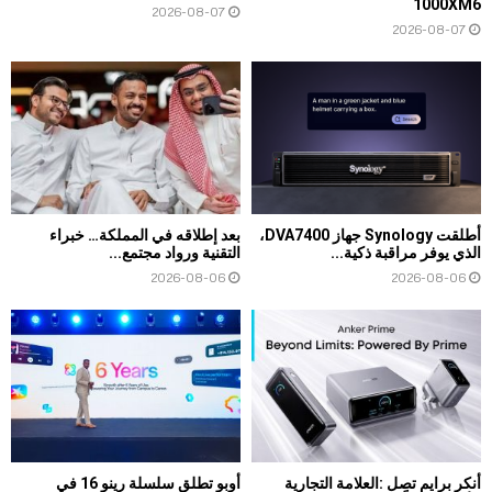
1000XM6
2026-08-07
2026-08-07
أطلقت Synology جهاز DVA7400،
بعد إطلاقه في المملكة… خبراء
الذي يوفر مراقبة ذكية...
التقنية ورواد مجتمع...
2026-08-06
2026-08-06
أنكر برايم تصل :العلامة التجارية
أوبو تطلق سلسلة رينو 16 في