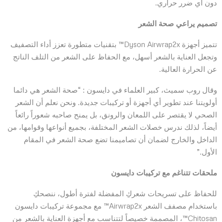
دون أي ضرر حراري.
تصميم يراعي صحة الشعر
تتميز أجهزة Dyson Airwrap2x™ بتقنيات متطورة تعزز أداء التصفيف
وتجعل العناية بالشعر أسهل، مع الحفاظ على الشعر من التلف الناتج
عن الحرارة العالية.
وقال روب سميث، كبير العلماء في دايسون : “صحة الشعر هي دائما
أولويتنا عند تطوير أي أجهزة أو تركيبات جديدة. ونحن نعلم أن الشعر
الصحي لا يقتصر على اللمعان والرونق، بل يمنح صاحبه شعوراً رائعاً
أيضاً، لذلك ندرس خصلات الشعر المختلفة، بجميع أنواعها وقوامها، من
الداخل والخارج لضمان أن تصاميمنا تضع صحة الشعر في المقام
الأول.”
ملحقات تتناغم مع تركيبات دايسون
للحفاظ على تسريحات شعركِ المفضلة لفترة أطول، ننصحكِ
باستخدام مصفف الشعر Airwrap2x™ مع مجموعة تركيبات دايسون
Chitosan™، المصممة خصيصاً لتتناسب مع أجهزة العناية بالشعر من