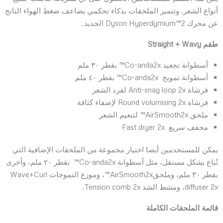
أنواع الشعر. وتتميز الملحقات بذكاء تحكمي يضاعف ضغط الهواء الناتج
عن محرك Dyson Hyperdymium™2 الجديد.
طقم
Straight + Wavy
أسطوانة تجعيد Co-anda2x™ بقطر ٣٠ ملم
أسطوانة تمويج Co-anda2x™ بقطر ٤٠ ملم
فرشاة Anti-snag loop 2x لفرد الشعر
فرشاة Round volumising 2x لإضفاء كثافة
ملحق AirSmooth2x™ لتنعيم الشعر
مجفف سريع Fast dryer 2x
يمكن للمستخدمين أيضا اختيار مجموعة من الملحقات الإضافية التي
تُباع بشكل مستقل، مثل أسطوانة Co-anda2x™ بقطر ٢٠ ملم، وأخرى
بقطر ٣٠ ملم، وملحقAirSmooth2x™، وموزع التموجات Wave+Curl
diffuser 2x، ومشط الشد Tension comb 2x.
قائمة الملحقات الكاملة