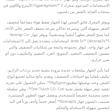
الاستخدامات المدعوم بمحرك Hyperdymium™ 2 الأسرع والأقوى في
منتجات العناية بالشعر من دايسون.
ويوفر المحرك فائق الشحن لهذا الجهاز ضغط هواء مضاعفاً لتجفيف
الشعر بسهولة أكبر، وبسرعة تحاكي سرعة مجفف الشعر عالي الأداء،
كما يمنح الشعر مظهراً أملساً ومستقيماً. ويوفر جهاز Airwrap Co-
anda 2x™ (Airwrap2x™) استخدامات متعددة تصل إلى 6 استخدامات
في جهاز واحد، ليوفر مجموعة واسعة من إمكانيات التصفيف والتي
تتضمن: التجفيف، التجعيد، التمويج، الفرد، التنعيم، والتكثيف، دون أي
ضرر حراري.
كما يأتي الجهاز بملحقات جديدة مزودة بتقنية تحديد ترددات الراديو،
تتكيف تلقائياً مع احتياجات التصفيف، وتقدم نتائج مثالية لجميع أنواع
الشعر. وعند توصيلها بتطبيقMyDyson™، يمكن الحصول على تجربة
تجعيد شعر سهلة بفضل تقنية One-Touch I.D. Curl™، وهي سلسلة
تجعيد مصممة خصيصاً للمستخدم. وبفضل جهود التطوير المستمرة،
صممت دايسون جهاز Airwrap2x™ أصغر حجماً وأخف وزناً في اليد
لتحسين سهولة الاستخدام والتحكم.