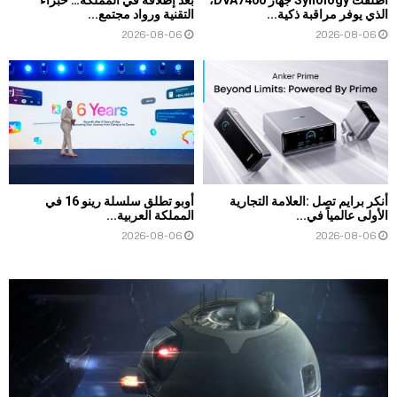
أطلقت Synology جهاز DVA7400،
بعد إطلاقه في المملكة… خبراء
الذي يوفر مراقبة ذكية...
التقنية ورواد مجتمع...
2026-08-06
2026-08-06
أنكر برايم تصل :العلامة التجارية
أوبو تطلق سلسلة رينو 16 في
الأولى عالمياً في...
المملكة العربية...
2026-08-06
2026-08-06