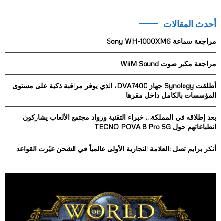
a
S
r
أحدث المقالات
c
E
h
مراجعة سماعة Sony WH-1000XM6
f
A
o
مراجعة مكبر صوت WiiM Sound
r
R
:
أطلقت Synology جهاز DVA7400، الذي يوفر مراقبة ذكية على مستوى
C
المؤسسات بالكامل داخل مقرها
H
بعد إطلاقه في المملكة… خبراء التقنية ورواد مجتمع الألعاب يشاركون
انطباعاتهم حول TECNO POVA 8 Pro 5G
أنكر برايم تصل :العلامة التجارية الأولى عالمياً في الشحن غيّرت القواعد