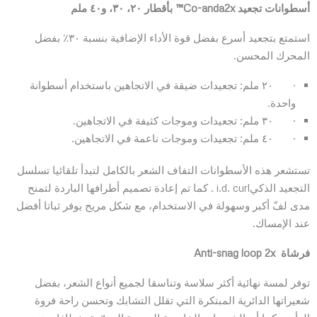
أسطوانات تجعيد
Co-anda2x™
بأقطار ٢٠، ٣٠، و٤٠ ملم
استمتع بتجعيد أسرع بفضل قوة الأداء الإضافية بنسبة ٣٠٪ بفضل
المحرك المحسن.
· ٢٠ ملم: تجعيدات ضيقة في الاتجاهين باستخدام أسطوانة
واحدة.
· ٣٠ ملم: تجعيدات وموجات كثيفة في الاتجاهين.
· ٤٠ ملم: تجعيدات وموجات ناعمة في الاتجاهين.
تستشعر هذه الأسطوانات التفاف الشعر بالكامل لتبدأ تلقائيا تسلسل
التجعيد الذكيi.d. curl . كما تم إعادة تصميم أطرافها الباردة لتمنح
مدى لفّ أكبر وسهولة في الاستخدام، مع شكل مريح يوفر ثباتا أفضل
عند الإمساك.
فرشاة
Anti-snag loop 2x
توفر لمسة نهائية أكثر سلاسة وتناسقا لجميع أنواع الشعر، بفضل
شعيراتها الدائرية المبتكرة التي تقلل التشابك وتحسن راحة فروة