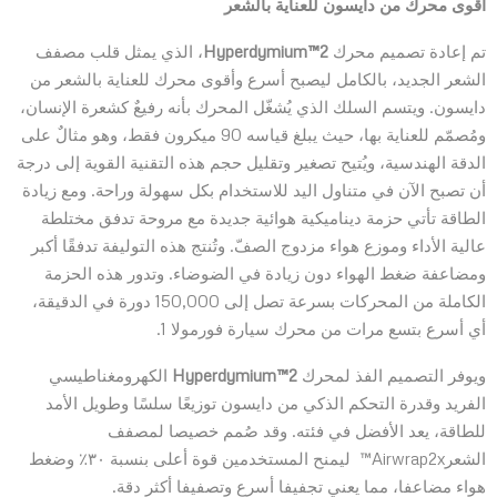
أقوى محرك من دايسون للعناية بالشعر
تم إعادة تصميم محرك
Hyperdymium™2
، الذي يمثل قلب مصفف
الشعر الجديد، بالكامل ليصبح أسرع وأقوى محرك للعناية بالشعر من
دايسون. ويتسم السلك الذي يُشغّل المحرك بأنه رفيعٌ كشعرة الإنسان،
ومُصمّم للعناية بها، حيث يبلغ قياسه 90 ميكرون فقط، وهو مثالٌ على
الدقة الهندسية، ويُتيح تصغير وتقليل حجم هذه التقنية القوية إلى درجة
أن تصبح الآن في متناول اليد للاستخدام بكل سهولة وراحة. ومع زيادة
الطاقة تأتي حزمة ديناميكية هوائية جديدة مع مروحة تدفق مختلطة
عالية الأداء وموزع هواء مزدوج الصفّ. وتُنتج هذه التوليفة تدفقًا أكبر
ومضاعفة ضغط الهواء دون زيادة في الضوضاء. وتدور هذه الحزمة
الكاملة من المحركات بسرعة تصل إلى 150,000 دورة في الدقيقة،
أي أسرع بتسع مرات من محرك سيارة فورمولا 1.
ويوفر التصميم الفذ لمحرك
Hyperdymium™2
الكهرومغناطيسي
الفريد وقدرة التحكم الذكي من دايسون توزيعًا سلسًا وطويل الأمد
للطاقة، يعد الأفضل في فئته. وقد صُمم خصيصا لمصفف
الشعرAirwrap2x™ ليمنح المستخدمين قوة أعلى بنسبة ٣٠٪ وضغط
هواء مضاعفا، مما يعني تجفيفا أسرع وتصفيفا أكثر دقة.