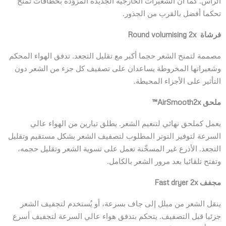
الرأس. كما أن الشعيرات الخارجية الجديدة المزوّدة بخطافات تمنح
تحكما أفضل بالقرب من الجذور.
فرشاة
Round volumising 2x
مصممة لتمنح الشعر حجما أكبر مع تقليل التجعد. تدفق الهواء المحكم
وشعيراتها المخروطة يساعدان على تصفيف كل جزء من الشعر دون
التأثير على الأجزاء المحيطة.
ملحق
AirSmooth2x™
يعمل كملحق نهائي لتنعيم الشعر. يطلق تيارين من الهواء عالي
السرعة لتوفير التوتر المطلوب لتصفيف الشعر بشكل مستقيم وتقليل
التجعد. الأذرع غير المسخّنة تعمل على تسوية الشعر وتقليل حجمه،
وتفتح تلقائيا بعد مرور الشعر بالكامل.
مجفف
Fast dryer 2x
ينقل الشعر من مبلل إلى جاف بسرعة، أو يُستخدم لتجفيف الشعر
جزئيا قبل التصفيف. يتحكم بتدفق هواء عالي السرعة لتجفيف أسرع