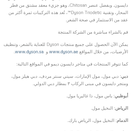
دايسون. وبفضل عنصر Chitosan، وهو جزيء معقد مشتق من فطر
المحار، وتقنية Dyson Triodetic™، تُعد هذه التركيبات ثمرة أكثر من
عقد من الاستثمار في صحة الشعر.
قم بالشراء مباشرة من الشركة المنتجة
يمكن الآن الحصول على جميع منتجات Dyson للعناية بالشعر، وتنظيف
الأرضيات، من خلال المواقع
www.dyson.ae
و
www.dyson.sa
.
كما تتوفر المنتجات في متاجر دايسون ديمو في المواقع التالية:
دبي
: دبي مول، مول الإمارات، سيتي سنتر مردف، دبي هيلز مول،
ومتجر دايسون في مبنى الركاب ٣ بمطار دبي الدولي.
أبوظبي
: ياس مول، ذا غاليريا مول.
الرياض
: النخيل مول.
الدمام
: النخيل مول، الرياض بارك.