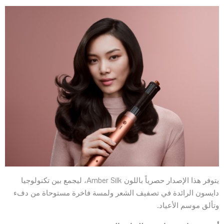
يتوفر هذا الإصدار حصرياً باللون Amber Silk، ليجمع بين تكنولوجيا
دايسون الرائدة في تصفيف الشعر ولمسة فاخرة مستوحاة من دفء
وتألق موسم الأعياد.