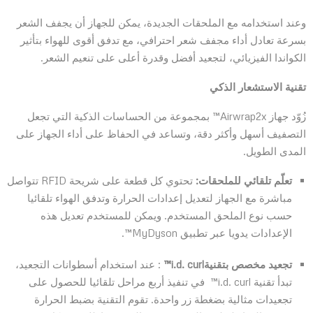
وعند استخدامه مع الملحقات الجديدة، يمكن للجهاز أن يجفف الشعر
بسرعة تعادل أداء مجفف شعر احترافي، مع تدفق أقوى للهواء بتأثير
الكواندا الفيزيائي، لتجعيد أفضل وقدرة أعلى على تنعيم الشعر.
تقنية الاستشعار الذكي
زُوّد جهاز Airwrap2x™ بمجموعة من الحساسات الذكية التي تجعل
التصفيف أسهل وأكثر دقة، وتساعد في الحفاظ على أداء الجهاز على
المدى الطويل.
تعلّم تلقائي للملحقات:
تحتوي كل قطعة على شريحة RFID تتواصل
مباشرة مع الجهاز لتعديل إعدادات الحرارة وتدفق الهواء تلقائيا
حسب نوع الملحق المستخدم. ويمكن للمستخدم تعديل هذه
الإعدادات يدويا عبر تطبيق MyDyson™.
تجعيد مخصص بتقنية
i.d. curl™
: عند استخدام أسطوانات التجعيد،
تبدأ تقنية i.d. curl™ في تنفيذ أربع مراحل تلقائيا للحصول على
تجعيدات مثالية بضغطة زر واحدة. تقوم التقنية بضبط الحرارة