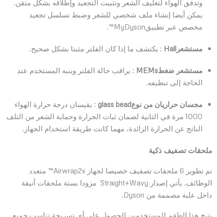
وتدفق الهواء لتغليف الشعر وتثبيت التجعيد وإطلاقه بشكل متقن.
يمكن أيضا إنشاء ملف شخصي للشعر وضبط تسلسل تجعيد
مخصص عبر تطبيقMyDyson™.
مستشعر
Hall
: يكتشف ما إذا كان الفلتر مثبتا بشكل صحيح.
مستشعر ضغط
MEMs
: يراقب حالة الفلتر وينبه المستخدم عند
الحاجة إلى تنظيفه.
مجسان حراريان من نوع
glass bead
: يقيسان درجة حرارة الهواء
1000 مرة في الثانية لضمان ثبات الحرارة وحماية الشعر من التلف
الناتج عن الحرارة الزائدة، مهما كانت طريقة استخدام الجهاز.
ملحقات تصفيف ذكية
تم تطوير 6 ملحقات تصفيف خصيصا لجهاز Airwrap2x™ متعدد
الوظائف. يأتي إصدار Straight+Wavy مزودا بستة ملحقات أنيقة
داخل علبة مصممة من Dyson.
يتيح هذا الطقم للمستخدمين الحصول على أي تسريحة تناسب جميع