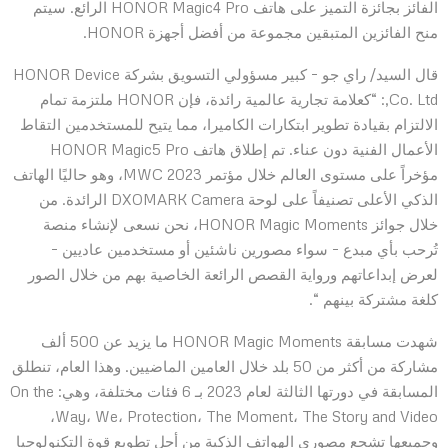
الفائز بجائزة التميز على هاتف HONOR Magic4 Pro الرائع. سيتم
منح الفائزين المتبقين مجموعة من أفضل أجهزة HONOR.
قال السيد/ راي جو – كبير مسؤولي التسويق بشركة HONOR Device
Co. Ltd,: “كعلامة تجارية عالمية رائدة، فإن HONOR ملتزمة تمام
الالتزام بقيادة تطوير ابتكارات الكاميرا، مما يتيح للمستخدمين التقاط
الأعمال الفنية دون عناء. تم إطلاق هاتف HONOR Magic5 Pro
مؤخراً على مستوى العالم خلال مؤتمر MWC 2023، وهو حاليًا الهاتف
الذكي الأعلى تصنيفاً على لوحة DXOMARK Camera الرائدة. من
خلال جوائز HONOR Magic Moments، نحن نسعى لإنشاء منصة
تُرحب بأي مبدع – سواء مصورين ناشئين أو مستخدمين عاديين –
لعرض إبداعاتهم ورواية القصص الرائعة الخاصية بهم من خلال الصور
كلغة مشتركة بينهم “.
شهدت مسابقة HONOR Magic Moments ما يزيد عن 500 ألف
مشاركة من أكثر من 50 بلد خلال العامين الماضيين. وهذا العام، تنطلق
المسابقة في دورتها الثالثة لعام 2023 بـ 6 فئات مختلفة، وهي: On the
Way، We، Protection، The Moment، The Story and Video،
وجميعها تشجع مصوري الهواتف الذكية من أجل تطويع قوة التكنولوجيا