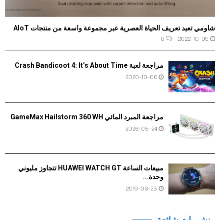
شاومي تعيد تعريف الحياة العصرية عبر مجموعة واسعة من منتجات AIoT
0
2022-10-09
مراجعة لعبة Crash Bandicoot 4: It’s About Time
2020-10-06
مراجعة المبرد المائي GameMax Hailstorm 360 WH
2026-05-24
مبيعات الساعة HUAWEI WATCH GT تتجاوز مليوني
وحدة...
2019-06-23
منشورات شائعة