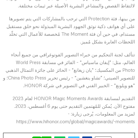
لالتقاط القصص والمشاعر البشرية الأصيلة عبر ثيمات مختلفة.
من بينها، فئة Protection التي ترحب بالمشاركات التي يتم تصويرها
على أي هواتف ذكية توثق الجهود البشرية المبذولة نحو خلق مستقبل
مستدام، في حين أن فئة The Moment مُخصصة للأعمال التي تخلّد
اللحظات العابرة بشكل مُميز.
تتألف لجنة التحكيم من خبراء التصوير الفوتوغرافي من جميع أنحاء
العالم، مثل: “إيفان ماسياس” – الفائز في مسابقة World Press
Photo من المكسيك؛ “يان زيغانغ” – الحائز على جائزة التمثال الذهبي
للتصوير الصيني؛ “تشاو ينغشين” – رئيس تحرير China Photo Press؛ و
“هو ويلونغ” – الخبير الفني في التصوير في شركة HONOR.
التقديم لمسابقة HONOR Magic Moments Awards لعام 2023
مفتوح الآن. يُمكن للمُهتمين التقديم حتى يوم 6 أغسطس، 2023.
لمزيد من المعلومات، يُرجى زيارة: -
https://www.hihonor.com/global/magicawards/-moments