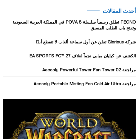
S
r
أحدث المقالات
c
E
h
TECNO تطلق رسمياً سلسلة POVA 8 في المملكة العربية السعودية
f
A
وتفتح باب الطلب المسبق
o
r
R
شركة Glorious تعلن عن أول سماعة ألعاب لا تنقطع أبدًا
:
C
الكشف عن كيليان مبابي نجماً لغلاف EA SPORTS FC™ 27
H
مراجعة Aecooly Powerful Tower Fan Tower 02
مراجعة Aecooly Portable Misting Fan Cold Air Ultra