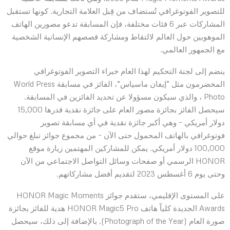
للتصوير الفوتوغرافي تُستضاف من قِبل العلامة التجارية. كونها تستقبل
المشاركات عبر 6 فئات مختلفة، فإن المسابقة تدعو مصورين الهاتف
الموهوبين حول العالم لالتقاط ومشاركة قصصهم الإنسانية الشخصية
مع الجمهور العالمي.
ينضم إلى لجنة التحكيم لهذا العام خبراء التصوير الفوتوغرافي
المخضرمون مثل “إيفان ماسياس”، الفائز في مسابقة World Press
Photo ، والذي سيكون مسؤولا عن تحديد الفائزين في المسابقة.
سيحصل الفائز بجائزة مصور العام على جائزة نقدية قدرها 15,000
دولار أمريكي – وهي أكبر جائزة نقدية في أي مسابقة تصوير
فوتوغرافي بالهاتف المحمول حتى الآن – من مجموع جوائز تبلغ حوالي
100,000 دولار أمريكي. يمكن للمشاركين المهتمين زيارة موقع
HONOR الرسمي أو صفحات وسائل التواصل الاجتماعي من الآن
وحتى يوم 6 أغسطس 2023 لتقديم أفضل مشاركاتهم.
على المستوى الإقليمي، ستقدم جوائز HONOR Magic Moments
Awards الجديدة كلياً هاتف HONOR Magic5 Pro هدية للفائز بجائزة
صورة العام (Photograph of the Year). بالإضافة إلى ذلك، سيحصل