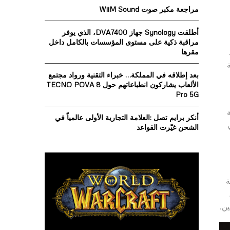
o
مراجعة مكبر صوت WiiM Sound
r
R
:
أطلقت Synology جهاز DVA7400، الذي يوفر
C
مراقبة ذكية على مستوى المؤسسات بالكامل داخل
ذ
مقرها
H
ة
بعد إطلاقه في المملكة… خبراء التقنية ورواد مجتمع
الألعاب يشاركون انطباعاتهم حول TECNO POVA 8
Pro 5G
ة
أنكر برايم تصل :العلامة التجارية الأولى عالمياً في
ي
الشحن غيّرت القواعد
ة
قط،
ن.