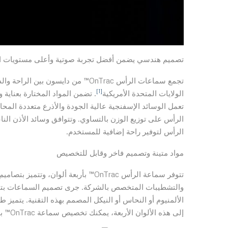
تصميم هندسي يضمن أفضل تجربة صوتية وأعلى مستويات ال
[1]
الولايات المتحدة الأمريكية
. تضمن المواد المختارة بعناية و
تعمل الوسائد الإسفنجية عالية الجودة والأذرع متعددة الم
الرأس على توزيع الوزن بالتساوي. وتتوافق وسائد الأذن ال
الرأس لتوفير راحة إضافية للمستخدم.
مواد متينة وتصميم فاخر وقابل للتخصيص
تتوفر سماعة الرأس OnTrac™ بأربعة ألو
إلى هذه الألوان الأربعة، يمكنك تخصيص سماعة OnTrac™ بأغطية خارجية مخصصة ووسائد أذن بألوان وتشطيبات مختلفة.