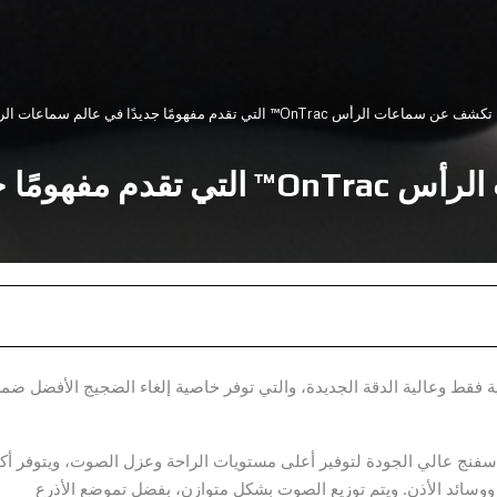
عات الرأس OnTrac™ التي تقدم مفهومًا جديدًا في عالم سماعات الرأس
دايسون تكشف عن سماعات الرأس OnTrac™ 
ليوم عن سماعات الرأسOnTrac™ الصوتية فقط وعالية الدقة الجديدة، والتي توفر خاصية إلغاء الضجيج الأفضل ض
إسفنج عالي الجودة لتوفير أعلى مستويات الراحة وعزل الصوت، ويتوفر أكث
جية ووسائد الأذن. ويتم توزيع الصوت بشكل متوازن، بفضل تموضع الأذرع