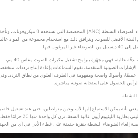
تعمل سماعات الرأس OnTrac™ من دايسون بخوارزمية إلغاء الضوضاء النشطة (ANC) المخصصة التي تستخدم 8 ميكروفونات، وتأخ
384 مرة في الثانية، لخلق البيئة الأفضل للصوت. ويترافق ذلك مع استخدام مجموعة من المواد عالي
مرغوب فيها.
تضمن سماعات الرأس OnTrac™ وضوح كل كلمة أو ملاحظة بدقّة عالية، فهي مجهّزة ببرامج تشغيل مكبرات الصوت مقاس 40 مم،
قاومة 16 أوم، وخاصية معالجة الإشارات الصوتية المتقدمة. تقوم السماعات بإعادة إنتاج ترددات منخفض
ز، مما يوفر صوتًا فرعيًا عميقًا، وأصواتًا واضحة ومفهومة في الطرف العلوي من نطاق التردد. وف
OnTr™ من دايسون إلى 55 ساعة، مما يعني بأنه يمكن الاستماع إليها لأسبوعين متواصلين، حتى عند تشغيل خاصي
إلغاء الضوضاء النشطة. ولتحسين توزيع الوزن، جرى وضع خليتي بطارية الليثيوم أيون عالية السعة، تزن كل واحدة منها 30 جرامًا ف
ة إلغاء الضوضاء النشطة بنقرة خفيفة على غطاء الأذن في أي من الجهتي