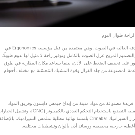
راحة طوال اليوم
تجمع سماعات الرأس OnTrac™ من دايسون بين الراحة والدقة العالية في الصوت، وهي معتمدة من قبل مؤسسة Ergonomics في
التصميم المريح عزل الصوت بالكامل وتوفير راحة لا مثيل لها تدوم طويلًا، إ
حاور على تخفيف الضغط على الأذن، بينما يساعد مكان البطارية في طوق
ناعمة المصنوعة من جلد الغزال وقوة المشبك المُحسّنة مع مختلف أحجام
ان، وتتميز بتصاميم فريدة مصنوعة من مواد متينة من إبداع جيمس دايسون وفريق المواد
والتشطيبات المتخصص بالشركة. جرى تصميم السماعات بتقنية التصنيع باستخدام التحكم العددي بالكمبيوتر (CNC)، وتشمل 
الألمنيوم أو النحاس أو النيكل المصمم بهذه التقنية. يتميز طراز السيراميك Cinnabar بلمسة نهائية مطلية بملمس السيراميك. بالإضاف