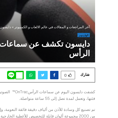
أخر المراجعات و المقالات في عالم الالعاب و الكمبيوتر
»
دايسون تكشف عن سما
الهاردوير
الرأس
شارك
0
كشفت دايسون ا
فئتها، وتعمل لمدة تصل إلى 55 ساعة متواصلة.
تم تصنيع كل وسادة للأذن من ألياف دقيقة فائقة النعومة، و
من 2000 مجموعة ألوان قابلة للتخصيص للأغطية الخار