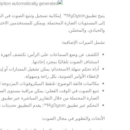
يتيح تطبيقMyDyson™ إمكانية تسجيل وتتبع 
والحيادي، والمحسّن.
تشمل الميزات الإضافية:
الكشف عن وضع السماعات على الرأس: تكتشف أجهزة الاست
استئناف الصوت تلقائيًا بمجرد إعادتها.
أداة تحكم سهلة الاستخدام: يمكن تشغيل المسارات أو إيقاف
لإعطاء الأوامر الصوتية، بكل راحة وسهولة.
مكالمات فائقة الوضوح: تلتقط الميكروفونات المزدوجة 
تتبع الصوت في الوقت الفعلي: يمكن مراقبة مستوى الص
الضارة المحتملة من خلال التقارير المباشرة عبر تطبيق MyDyson™.
التحكم عبر تطبيق MyDyson™: يقدم التطبيق تحديثات تلقائية عن البرنامج.
الأبحاث والتطوير في مجال الصوت: