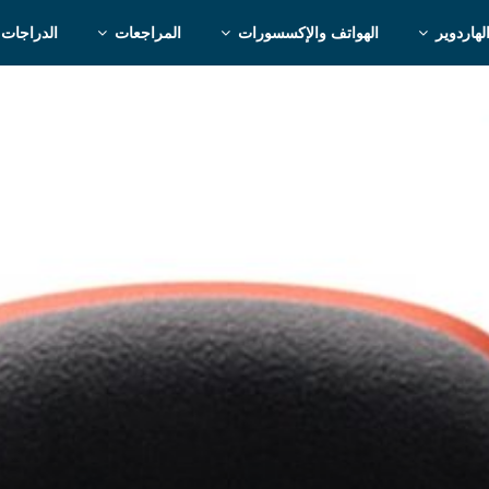
لهاردوير
الهواتف والإكسسورات
المراجعات
الدراجات 