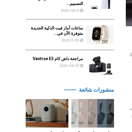
التصميم...
2020-06-12
ساعات أماز فيت الذكية الجديدة
متوفرة الآن في...
2022-11-03
ذ
مراجعة داش كام Vantrue E3
2023-06-07
منشورات شائعة
الخيارات
ة