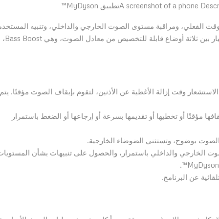
تطبيق MyDyson™
الصوت في الوقت الفعلي، ومراقبة مستوى الصوت الخارجي والداخلي، وتنبيه المستخد
إلى المستويات الضارة المحتملة. ويمكن للمستخدمين الاختيار بين ثلاثة أوضاع قابلة للتخصيص من معادل الصوت، وهي Bass Boost،
شعار وقت إزالة الأغطية عن الأذنين، لتقوم بإيقاف الصوت مؤقتًا. يتم
ها مؤقتًا أو تخطيها أو تقديمها بسرعة أو إرجاعها أو الضغط باستمرار
الصوت بوضوح، وتستثني الضوضاء الخارجية.
وت الخارجي والداخلي باستمرار، والحصول على تنبيهات بشأن المستويات