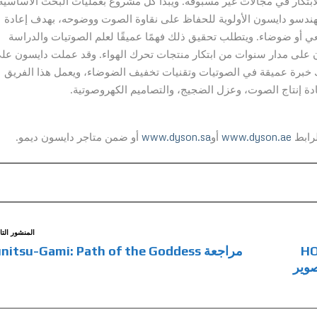
لابتكار في مجالات غير مسبوقة. ويبدأ كل مشروع بعمليات البحث الأساسية
مهندسو دايسون الأولوية للحفاظ على نقاوة الصوت ووضوحه، بهدف إعادة
 أو ضوضاء. ويتطلب تحقيق ذلك فهمًا عميقًا لعلم الصوتيات والدراسة
 على مدار سنوات من ابتكار منتجات تحرك الهواء. وقد عملت دايسون عل
 يمتلك خبرة عميقة في الصوتيات وتقنيات تخفيف الضوضاء، ويعمل هذا الفريق
دة إنتاج الصوت، وعزل الضجيج، والتصاميم الكهروصوتية.
لرابط
www.dyson.ae
أو
www.dyson.sa
أو ضمن متاجر دايسون ديمو.
المنشور التا
HONOR 200
مراجعة Kunitsu-Gami: Path of the Goddess
وير