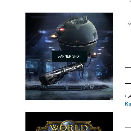
ى
BANNER SPOT
لي