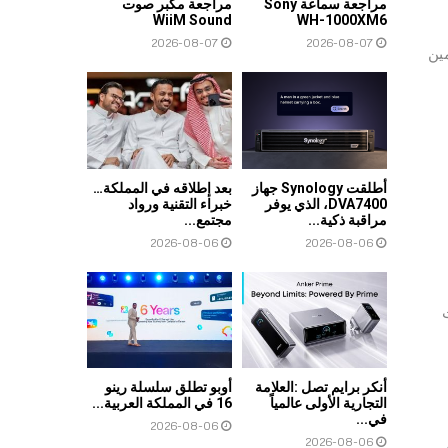
مراجعة سماعة Sony
مراجعة مكبر صوت
WiiM Sound
WH-1000XM6
2026-08-07
2026-08-07
مين
أطلقت Synology جهاز
بعد إطلاقه في المملكة…
DVA7400، الذي يوفر
خبراء التقنية ورواد
مراقبة ذكية...
مجتمع...
2026-08-06
2026-08-06
أنكر برايم تصل :العلامة
أوبو تطلق سلسلة رينو
التجارية الأولى عالمياً
16 في المملكة العربية...
في...
2026-08-06
2026-08-06