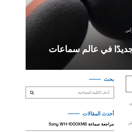
التي تقدم مفهومًا جديدًا في عالم سماعات
بحث
S
e
a
من
S
r
أحدث المقالات
c
E
h
ر
مراجعة سماعة Sony WH-1000XM6
f
A