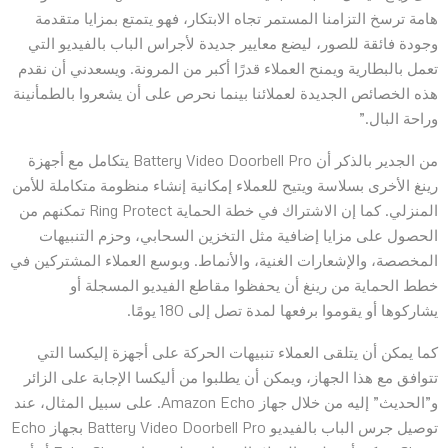
هامة ترسخ التزامنا المستمر تجاه الابتكار، فهو يتمتع بمزايا متقدمة
وجودة فائقة للصور، ليضع معايير جديدة لأجراس الباب بالفيديو التي
تعمل بالبطارية ويمنح العملاء قدرًا أكبر من المرونة. ويسعدني أن نقدم
هذه الخصائص الجديدة لعملائنا بينما نحرص على أن يشعروا بالطمأنينة
وراحة البال.”
من الجدير بالذكر أن Battery Video Doorbell Pro يتكامل مع أجهزة
رينغ الأخرى بسلاسة ويتيح للعملاء إمكانية إنشاء منظومة متكاملة للأمن
المنزلي. كما إن الاشتراك في خطة الحماية Ring Protect تمكنهم من
الحصول على مزايا إضافية مثل التخزين السحابي، وحزم التنبيهات
المخصصة، والإشعارات الغنية، والأنماط. وبوسع العملاء المشتركين في
خطط الحماية من رينغ أن يحفظوا مقاطع الفيديو المسجلة أو
يشاركوها أو يقوموا برفعها لمدة تصل إلى 180 يومًا.
كما يمكن أن يتلقى العملاء تنبيهات الحركة على أجهزة إليكسا التي
تتوافق مع هذا الجهاز، ويمكن أن يطلبوا من أليكسا الإجابة على الزائر
و”الحديث” إليه من خلال جهاز Amazon Echo. على سبيل المثال، عند
توصيل جرس الباب بالفيديو Battery Video Doorbell Pro بجهاز Echo