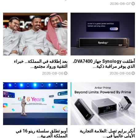
2026-08-07
أطلقت Synology جهاز DVA7400،
بعد إطلاقه في المملكة… خبراء
الذي يوفر مراقبة ذكية...
التقنية ورواد مجتمع...
2026-08-06
2026-08-06
أنكر برايم تصل :العلامة التجارية
أوبو تطلق سلسلة رينو 16 في
الأولى عالمياً في...
المملكة العربية...