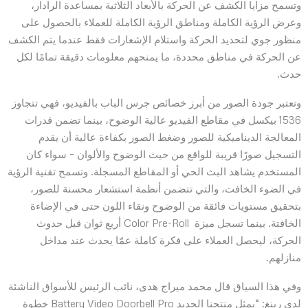
وتسمح مزايا الكشف عن الحركة بالأبعاد الثلاثية بمساعدة الرادار،
وعرض الرؤية الكاملة ومناطق الرؤية الكاملة للعملاء بالحصول على
منظور جوي لتحديد الحركة واستلام الإشعارات فقط عندما يتم الكشف
عن الحركة في مناطق محددة، ما يمنحهم معلومات دقيقة تمامًا لكل
حدث.
وتعتبر جودة الصور من أبرز خصائص جرس الباب بالفيديو، فهي تتجاوز
1536 بيكسل في مقاطع الفيديو عالية الوضوح، بينما تضمن قدرات
المعالجة الديناميكية للصور وضغط الصور بكفاءة عالية أن يقدم
التسجيل صورًا قريبة للواقع من حيث الوضوح والألوان – سواء كان
المستخدم يشاهد البث الحي أو المقاطع المسجلة. وتسمح تقنية الرؤية
في الضوء الخافت، والتي تتضمن أنظمة استشعار محسنة للصور،
بتحقيق مستويات فائقة من الوضوح ونقاء اللون حتى في الإضاءة
الخافتة. بينما تسجل ميزة Color Pre-Roll أربع ثوان قبل حدوث
الحركة، ليحصل العملاء على فكرة كاملة عمّا يحدث عند مداخل
منازلهم.
وفي هذا السياق قال محمد ميراج هدى، نائب الرئيس للأسواق الناشئة
لدى رينغ: “يمثل منتجنا الجديد Battery Video Doorbell Pro خطوة