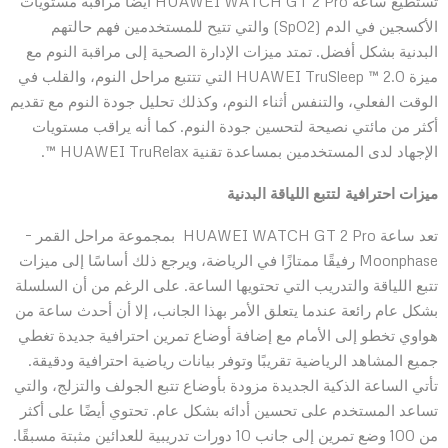
تستطيع ساعة HUAWEI WATCH GT 2 Pro أيضًا مراقبة مستويات
الأكسجين في الدم (SpO2) والتي تتيح للمستخدمين فهم حالتهم
البدنية بشكل أفضل. تمتد ميزات الإدارة الصحية إلى مراقبة النوم مع
ميزة HUAWEI TruSleep ™ 2.0 التي تتتبع مراحل النوم، والقلب في
الوقت الفعلي، والتنفس أثناء النوم، وكذلك تحليل جودة النوم مع تقديم
أكثر من مائتي نصيحة لتحسين جودة النوم. كما أنه يراقب مستويات
الإجهاد لدى المستخدمين بمساعدة تقنية HUAWEI TruRelax ™.
ميزات احترافية لتتبع اللياقة البدنية
تعد ساعة HUAWEI WATCH GT 2 Pro بمجموعة مراحل القمر –
Moonphase رفيقًا ممتازًا في الرياضة، ويرجع ذلك أساسًا إلى ميزات
تتبع اللياقة والتدريب التي تحتويها الساعة. على الرغم من أن السلسلة
بشكل عام رائعة عندما يتعلق الأمر بهذا الجانب، إلا أن أحدث ساعة من
هواوي تخطو إلى الأمام مع إضافة أوضاع تمرين احترافية جديدة تغطي
جميع المشاهد الرياضية تقريبًا وتوفر بيانات رياضية احترافية ودقيقة.
تأتي الساعة الذكية الجديدة مزودة بأوضاع تتبع الجولف والتزلج، والتي
تساعد المستخدم على تحسين أدائه بشكل عام. تحتوي أيضًا على أكثر
من 100 وضع تمرين إلى جانب 10 دورات تدريبية للعدائين مثبتة مسبقًا.