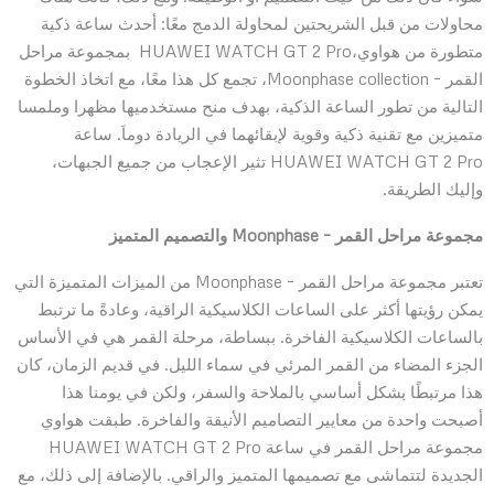
محاولات من قبل الشريحتين لمحاولة الدمج معًا: أحدث ساعة ذكية
متطورة من هواوي،HUAWEI WATCH GT 2 Pro بمجموعة مراحل
القمر – Moonphase collection، تجمع كل هذا معًا، مع اتخاذ الخطوة
التالية من تطور الساعة الذكية، بهدف منح مستخدميها مظهرا وملمسا
متميزين مع تقنية ذكية وقوية لإبقائهما في الريادة دوماَ. ساعة
HUAWEI WATCH GT 2 Pro تثير الإعجاب من جميع الجبهات،
وإليك الطريقة.
مجموعة
مراحل القمر –
Moonphase
والتصميم المتميز
تعتبر مجموعة مراحل القمر – Moonphase من الميزات المتميزة التي
يمكن رؤيتها أكثر على الساعات الكلاسيكية الراقية، وعادةً ما ترتبط
بالساعات الكلاسيكية الفاخرة. ببساطة، مرحلة القمر هي في الأساس
الجزء المضاء من القمر المرئي في سماء الليل. في قديم الزمان، كان
هذا مرتبطًا بشكل أساسي بالملاحة والسفر، ولكن في يومنا هذا
أصبحت واحدة من معايير التصاميم الأنيقة والفاخرة. طبقت هواوي
مجموعة مراحل القمر في ساعة HUAWEI WATCH GT 2 Pro
الجديدة لتتماشى مع تصميمها المتميز والراقي. بالإضافة إلى ذلك، مع