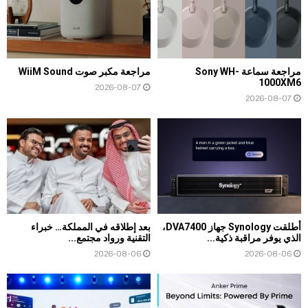
مراجعة سماعة Sony WH-
مراجعة مكبر صوت WiiM Sound
1000XM6
2026-08-07
2026-08-07
أطلقت Synology جهاز DVA7400،
بعد إطلاقه في المملكة… خبراء
الذي يوفر مراقبة ذكية...
التقنية ورواد مجتمع...
2026-08-06
2026-08-06