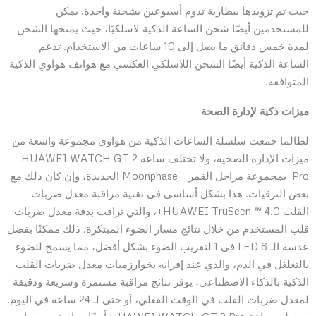
حيث تم تزويدها ببطارية تدوم أسبوعين بشحنة واحدة. يمكن
للمستخدمين أيضًا شحن الساعة الذكية لاسلكيًا، حيث يمنحها الشحن
لمدة خمس دقائق ما يصل إلى 10 ساعات من الاستخدام. تدعم
الساعة الذكية أيضًا الشحن اللاسلكي العكسي مع هواتف هواوي الذكية
المتوافقة.
ميزات ذكية لإدارة الصحة
لطالما جمعت سلسلة الساعات الذكية من هواوي مجموعة واسعة من
ميزات الإدارة الصحية، ولا تختلف ساعة HUAWEI WATCH GT 2
Pro بمجموعة مراحل القمر – Moonphase الجديدة، وإن كان ذلك مع
بعض الترقيات. هذا بشكل أساسي في تقنية مراقبة معدل ضربات
القلب HUAWEI TruSeen ™ 4.0+، والتي تراقب بدقة معدل ضربات
قلب المستخدم من خلال نتائج مسار الضوء المبتكرة. ذلك ممكنًا بفضل
عدسة الـ LED 6 في 1 لتقريب الضوء بشكل أفضل، مما يسمح للضوء
بالتغلغل في الدم، والذي عند إقرانه بخوارزميات معدل ضربات القلب
الذكية بالذكاء الاصطناعي، يوفر نتائج مراقبة مستمرة وسريعة ودقيقة
لمعدل ضربات القلب في الوقت الفعلي، أو حتى لـ 24 ساعة في اليوم.