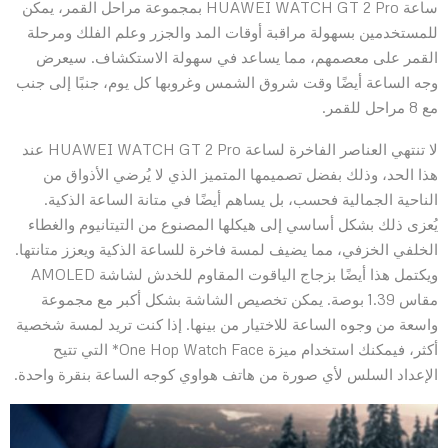
ساعة HUAWEI WATCH GT 2 Pro بمجموعة مراحل القمر، يمكن
للمستخدمين بسهولة مراقبة أوقات المد والجزر وعلم الفلك ومرحلة
القمر على معصمهم، مما يساعد في سهولة الاستكشاف. سيعرض
وجه الساعة أيضًا وقت شروق الشمس وغروبها كل يوم، جنبًا إلى جنب
مع 8 مراحل للقمر.
لا تنتهي العناصر الفاخرة لساعة HUAWEI WATCH GT 2 Pro عند
هذا الحد، وذلك بفضل تصميمها المتميز الذي لا يُرضي الأذواق من
الناحية الجمالية فحسب، بل يساهم أيضًا في متانة الساعة الذكية.
يُعزى ذلك بشكل أساسي إلى هيكلها المصنوع من التيتانيوم والغطاء
الخلفي الخزفي، مما يضيف لمسة فاخرة للساعة الذكية ويعزز متانتها.
ويكتمل هذا أيضًا بزجاج الياقوت المقاوم للخدش لشاشة AMOLED
مقاس 1.39 بوصة. يمكن تخصيص الشاشة بشكل أكبر مع مجموعة
واسعة من وجوه الساعة للاختيار من بينها. إذا كنت تريد لمسة شخصية
أكثر، فيمكنك استخدام ميزة One Hop Watch Face* التي تتيح
الإعداد السلس لأي صورة من هاتف هواوي كوجه الساعة بنقرة واحدة.