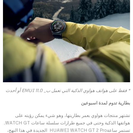
* فقط على هواتف
هواوي
الذكية التي تعمل ب_
EMUI 11.0
أو أحدث
بطارية تدوم لمدة اسبوعين
تشتهر منتجات هواوي بعمر بطاريتها، وهو شيء يمكن رؤيته على
هواتفها الذكية وحتى في جميع طرازات سلسلة ساعات WATCH GT.
تستمر ساعةHUAWEI WATCH GT 2 Pro الجديدة في هذا النهج،