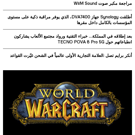
مراجعة مكبر صوت WiiM Sound
r
R
:
أطلقت Synology جهاز DVA7400، الذي يوفر مراقبة ذكية على مستوى
C
المؤسسات بالكامل داخل مقرها
H
بعد إطلاقه في المملكة… خبراء التقنية ورواد مجتمع الألعاب يشاركون
انطباعاتهم حول TECNO POVA 8 Pro 5G
أنكر برايم تصل :العلامة التجارية الأولى عالمياً في الشحن غيّرت القواعد