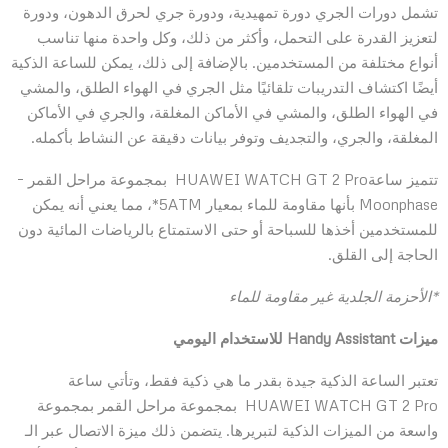
تشمل دورات الجري دورة تمهيدية، ودورة جري لحرق الدهون، ودورة
لتعزيز القدرة على التحمل، وأكثر من ذلك، وكل واحدة منها تناسب
أنواع مختلفة من المستخدمين. بالإضافة إلى ذلك، يمكن للساعة الذكية
أيضًا اكتشاف التدريبات تلقائيًا مثل الجري في الهواء الطلق، والمشي
في الهواء الطلق، والمشي في الأماكن المغلقة، والجري في الأماكن
المغلقة، والجري، والتجديف وتوفر بيانات دقيقة عن النشاط بأكمله.
تتميز ساعةHUAWEI WATCH GT 2 Pro بمجموعة مراحل القمر –
Moonphase بأنها مقاومة للماء بمعيار 5ATM*، مما يعني أنه يمكن
للمستخدمين أخذها للسباحة أو حتى الاستمتاع بالرياضات المائية دون
الحاجة إلى القلق.
*الأحزمة الجلدية غير مقاومة للماء
ميزات
Handy Assistant
للاستخدام اليومي
تعتبر الساعة الذكية جيدة بقدر ما هي ذكية فقط، وتأتي ساعة
HUAWEI WATCH GT 2 Pro بمجموعة مراحل القمر بمجموعة
واسعة من الميزات الذكية لتبريرها. يتضمن ذلك ميزة الاتصال عبر الـ