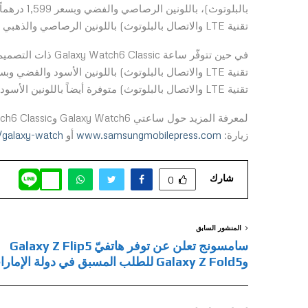
تقنية LTE والاتصال بالبلوتوث) باللونين الرصاصي والذهبي وبسعر 1,499 درهماً و 1,299 درهماً على التوالي.
تقنية LTE والاتصال بالبلوتوث) متوفرة أيضاً باللونين الأسود والفضي وبسعر 1,899 درهماً و1,699 درهماً على التوالي.
لمعرفة المزيد حول ساعتي Galaxy Watch6
زيارة:
www.samsungmobilepress.com
أو
galaxy-watch
شارك
0
المنشور السابق
سامسونج تعلن عن توفر هاتفيّ Galaxy Z Flip5
وGalaxy Z Fold5 للطلب المسبق في دولة الإمارات