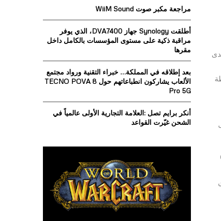
o
مراجعة مكبر صوت WiiM Sound
r
R
:
أطلقت Synology جهاز DVA7400، الذي يوفر
C
مراقبة ذكية على مستوى المؤسسات بالكامل داخل
مقرها
H
حدى
بعد إطلاقه في المملكة… خبراء التقنية ورواد مجتمع
طة
الألعاب يشاركون انطباعاتهم حول TECNO POVA 8
Pro 5G
أنكر برايم تصل :العلامة التجارية الأولى عالمياً في
الشحن غيّرت القواعد
G