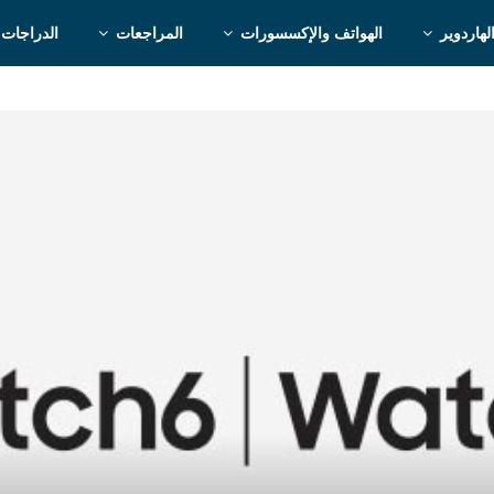
لهاردوير
الهواتف والإكسسورات
المراجعات
الدراجات 