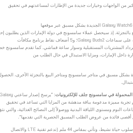
أكبر من الواجهات وخيارات جديدة من الإطارات لمساعدتهم في تحقيق
وتقدم سامسونج باقة من العروض الخاصة عند طلب سلسة Galaxy Watch6 الجديدة بشكل مسبق عبر موقعها
 شركائها للبيع بالتجزئة. إذ سيحصل عملاء سامسونج في دولة الإمارات الذين يطلبون إ
ساعات السلسلة بشكل مسبق عبر الموقع الرسمي للشركة على سماعات Galaxy Buds2؛ و5 أضعاف نقاط برنامج مكافآت
مكن استخدامها لاسترداد المشتريات المستقبلية وسوار ساعة قماشي. كما تقدم سامسونج خ
 بالشراكة مع بنوك مختارة داخل الإمارات، ومزايا الاستبدال في حال الطلب من
دة بشكل مسبق في متاجر سامسونج ومتاجر البيع بالتجزئة الأخرى، الحصول
المحمولة في سامسونج جلف للإلكترونيات
: “يرسخ إصدار ساعتي alaxy
ام سامسونج بتقديم تجربة مميزة مدعومة بباقة مدهشة من المزايا التي تساعد في تحقيق
ات النوم ومستوى اللياقة البدنية ووصولاً إلى النصائح الغذائية، والتي نثق
ق أقصى فائدة من عروض الطلب المسبق الحصرية التي نقدمها”.
وتوفر ساعة Galaxy Watch6 وسيلة حديثة ومبسطة لاتباع أسلوب حياة نشيط، وتأتي بمقاس 44 ملم (تدعم تقنية LTE والاتصال