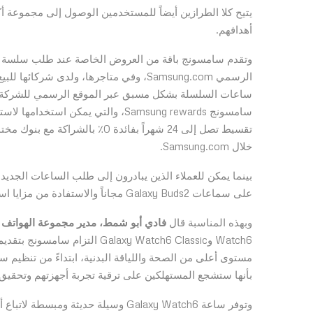
يتيح كلا الطرازين أيضاً للمستخدمين الوصول إلى مجموعة 
أهدافهم.
الرسمي Samsung.com، وفي متاجرها، ولدى
سامسونج Samsung rewards، والتي ي
تقسيط تصل إلى 24 شهراً بفائدة 0٪
خلال Samsung.com.
بينما يمكن للعملاء الذين يبادرون إلى طلب الساعات الجدي
على سماعات Galaxy Buds2 مجاناً والاستفادة من مزايا استبدال.
وبهذه المناسبة قال
فادي أبو شمط، مدير مجموعة الهواتف 
Watch6
وGalaxy Watch6 Classic التز
مستوى أعلى من الصحة واللياقة البدنية، ابتداءً من تنظيم ساع
بأنها ستشجع المستهلكين على ترقية تجربة أجهزتهم وتحقي