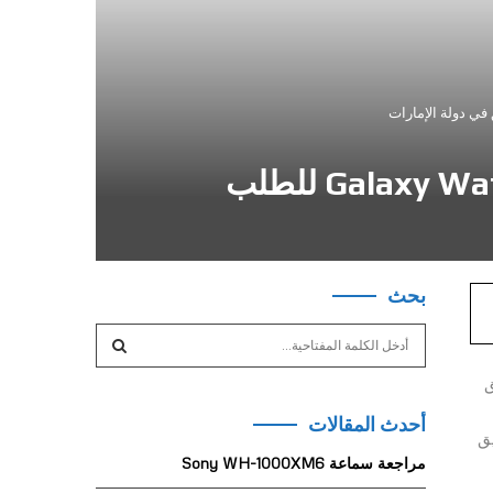
سامسونج تعلن عن توفر ساعات Galaxy Watch6 وGalaxy Watch6 Classic للطلب
بحث
S
e
a
ق
S
r
أحدث المقالات
c
E
يق
h
مراجعة سماعة Sony WH-1000XM6
f
A