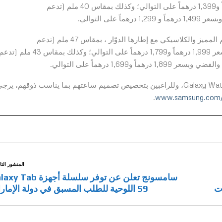
بالبلوتوث)، باللونين الرصاصي والفضي وبسعر 1,599 درهماً و1,399 درهماً على التوالي؛ وكذلك بمقاس 40 ملم (تدعم
في حين تتوفّر ساعة Galaxy Watch6 Classic ذات التصميم المميز والكلاسيكي مع إطارها الدوّار ، بمقاس 47 ملم (تدعم
تقنية LTE والاتصال بالبلوتوث) باللونين الأسود والفضي وبسعر 1,999 درهماً و1,799 درهماً على التوالي؛ وكذلك بمقاس 43 ملم (ت
وGalaxy Watch6 Classic، وللراغبين بتخصيص تصميم ساعتهم بما يناسب ذوقهم، يرج
.
www.samsung.com/
المنشور التا
سامسونج تعلن عن توفر سلسلة أجهزة b
S9 اللوحية للطلب المسبق في دولة الإمارات