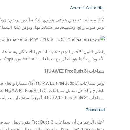
Android Authority
توفر صوت رائع، وسيسعدهم استخدامها، وتوفر علبة السماعا
يغطي اللون الأحمر الجديد علبة الشحن اللاسلكي وسماعات الأ
الأسود أو ، كما هو الحال مع سماعات AirPods من Apple، باللون الأبيض فقط، مما يجعل هذا اللون الأحمر نادرًا للغاية “.
سماعات
HUAWEI FreeBuds 3i
توفر سماعات EI FreeBuds 3i
سماعات HUAWEI FreeBuds 3i بأجهزة استشعار سعوية مدمجة على الجانبين، مما يوفر راحة وتحكمًا لا مثيل لهما للمستخدمين.
Phandroid
“على الرغم من أن سماعات
FreeBuds 3i أفضل بشكل ملحوظ، والتي تقلل الضوضاء المحيطة عمليًا إلى الصفر.”