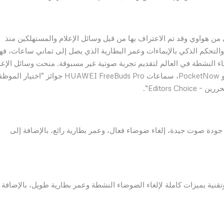
لرائد الصوتي الحقيقي من هواوي وقد تم الاعتراف بها من قبل وسائل الإعلام والمستهلكين منذ
صميمها الهندسي والتحكم الذكي بالإيماءات وعمر البطارية الذي يصل إلى ثماني ساعات، ف
اء النشطة في العالم لتقديم تجربة صوتية غير مسبوقة. منحت وسائل الإعل
بما في ذلك Android Authority و Stuff و Android Central و PocketNow، سماعات HUAWEI FreeBuds Pro جوائز “
FreeBuds إذا كنت تبحث عن جودة صوت جيدة، إلغاء ضوضاء فعال، وعمر بطارية رائع، بالإضافة إلى
Huawei  جودة صوت رائعة وتقنية بميزات كاملة لإلغاء الضوضاء النشطة وعمر بطارية طويل، بالإضافة