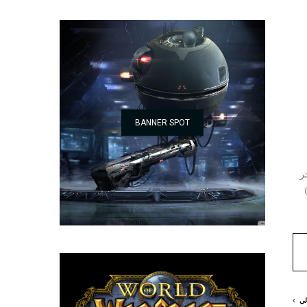
BANNER SPOT
جر
Graphite
لي