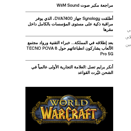
o
مراجعة مكبر صوت WiiM Sound
r
R
:
أطلقت Synology جهاز DVA7400، الذي يوفر
C
مراقبة ذكية على مستوى المؤسسات بالكامل داخل
هي
مقرها
H
ام،
بعد إطلاقه في المملكة… خبراء التقنية ورواد مجتمع
اختيار الموظفين
الألعاب يشاركون انطباعاتهم حول TECNO POVA 8
Pro 5G
أنكر برايم تصل :العلامة التجارية الأولى عالمياً في
الشحن غيّرت القواعد