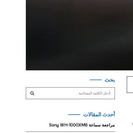
بحث
S
e
a
S
r
أحدث المقالات
c
E
h
مراجعة سماعة Sony WH-1000XM6
f
A