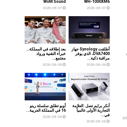
WiiM Sound
WH-1000XM6
2026-08-07
2026-08-07
أطلقت Synology جهاز
بعد إطلاقه في المملكة…
DVA7400، الذي يوفر
خبراء التقنية ورواد
مراقبة ذكية...
مجتمع...
2026-08-06
2026-08-06
أنكر برايم تصل :العلامة
أوبو تطلق سلسلة رينو
التجارية الأولى عالمياً
16 في المملكة العربية...
في...
2026-08-06
HUAWEI Free
2026-08-06