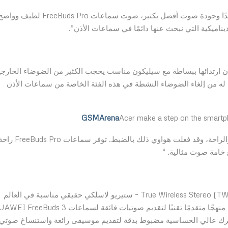
“مدعومة بمحركين مقاس 11 مم للحصول على سعة كبيرة جدًا وجودة صوت أفضل بكثير، صوت سماعات FreeBuds Pro ل
اميكية التي نبحث عنها دائمًا في سماعات الأذن”.
فإن ارتدائها ببساطة مع سيليكون مناسب يحجب الكثير من الضوضاء الخارجي
FreeBud تقدم مستوى لا مثل له من إلغاء الضوضاء النشطة في هذه الفئة الخاصة من سماعات الأذن
GSMArena
“تم تصميم سماعات الأذن اللاسلكية الحقيقية بغاية التنقل والراحة، وقد فعلت هواوي ذلك بالضبط. توفر سماعات ds Pro
سماعات HUAWEI FreeBuds 3 هي أول سماعات أذن True Wireless Stereo (TWS) – ستيريو لاسلكي حقيقي مناسبة في العالم
حرك عالي الحساسية مضبوط بدقة لتقديم موسيقى رائعة واستنساخ صوتي.