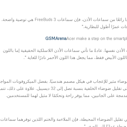
“بالنسبة لمستخدمي هواتف هواوي الذكية الذين يريدون زوجًا رائعًا من سماعات الأذن، فإن سماعات FreeBuds 3 هي توصية واضحة.
ت عمرًا أطول للبطارية.”
GSMArena
ذن نفسها. عادةً ما تأتي سماعات الأذن اللاسلكية الحقيقية إما باللون
HUAW أداءً ممتازًا وإلغاء ضوضاء مثير للإعجاب في هيكل مصمم هندسيًا. بفضل الميكروفونات المواج
للخارج والداخل، تعمل سماعات HUAWEI FreeBuds 3i على تقليل ضوضاء الخلفية بنسبة تصل إلى 32 ديسيبل. علاوة على ذلك،
 FreeBuds 3 تقوم بعمل جيد في تقليل الضوضاء المحيطة، فإن الملاءمة والختم اللذين توفرهما سماعات