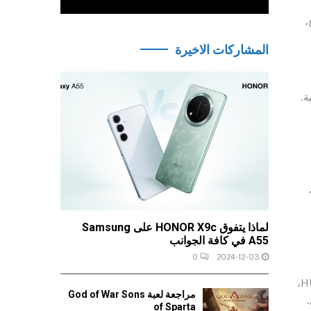
طيف وواضح،
المشاركات الاخيرة
ة.
FreeBu راحة
لماذا يتفوق HONOR X9c على Samsung
A55 في كافة الجوانب
0
2024-12-03
تتميز بإلغاء الضوضاء النشطة (ANC). تتخذ شريحة Kirin A1 منهجًا متقدمًا تقنيًا لتقديم صوتيات فائقة لسماعات HUAWEI FreeBuds 3،
مراجعة لعبة God of War Sons
of Sparta