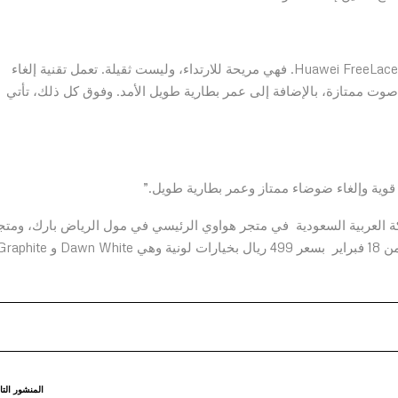
“لا يمكنك أن تشكي كثيرًا عندما يتعلق الأمر بـسماعات Huawei FreeLace Pro. فهي مريحة للارتداء، وليست ثقيلة. تعمل تقنية إلغاء
ماعات جودة صوت ممتازة، بالإضافة إلى عمر بطارية طويل الأمد. وفوق كل ذلك، تأتي
HUAWEI Fr متاحة في المملكة العربية السعودية في متجر هواوي الرئيسي في مول الرياض بارك، ومت
هواوي الإلكتروني، والعديد من متاجر التجزئة المعتمدة بدءًا من 18 فبراير بسعر 499 ريال بخيارات لونية وهي Dawn White و 
المنشور التا