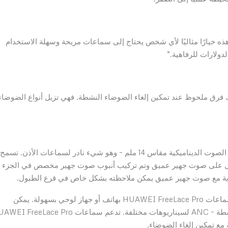
هذه خيارًا مثاليًا لأي شخص يحتاج إلى سماعات مريحة وسهلة الاستخدام
دولارات للرفاهية.”
 فرق ملحوظ عند تمكين إلغاء الضوضاء النشطة. فهي تزيل أنواع الضوضاء
تتميز سماعات HUAWEI FreeLace Pro بزوج من مكبرات الصوت الديناميكية مقاس 14 ملم – وهو شيء نادر لسماعات الأذن. تسمح
لحصول على صوت جهير عميق وتم تركيب أنبوب صوت جهير مخصص في الجزء
قوية مع صوت جهير عميق يمكن ملاحظته بشكل خاص في قرع الطبول.
مع تقنية HUAWEI HiPair ومقبس USB-C، يمكن إقران سماعات HUAWEI FreeLace Pro بهاتف أو جهاز لوحي بسهولة. يمكن
للمستخدمين اختيار ثلاثة أوضاع مختلفة لإلغاء الضوضاء النشطة – ANC لسيناريوهات مختلفة. تدعم سماعات Lace Pro