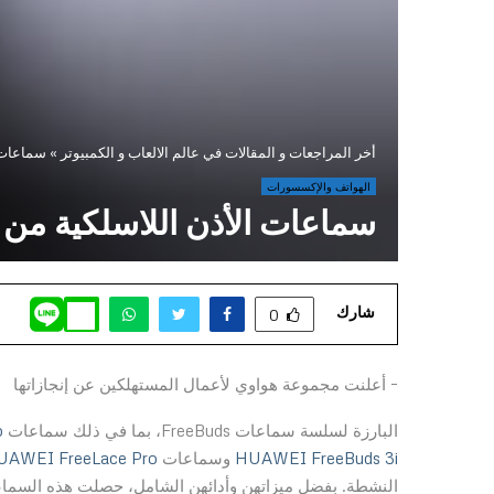
أخر المراجعات و المقالات في عالم الالعاب و الكمبيوتر
»
سماعات 
الهواتف والإكسسورات
سماعات الأذن اللاسلكية من
شارك
0
– أعلنت مجموعة هواوي لأعمال المستهلكين عن إنجازاتها
البارزة لسلسة سماعات FreeBuds، بما في ذلك سماعات
o
HUAWEI FreeBuds 3i
وسماعات
UAWEI FreeLace Pro
النشطة. بفضل ميزاتهن وأدائهن الشامل، حصلت هذه السماعات