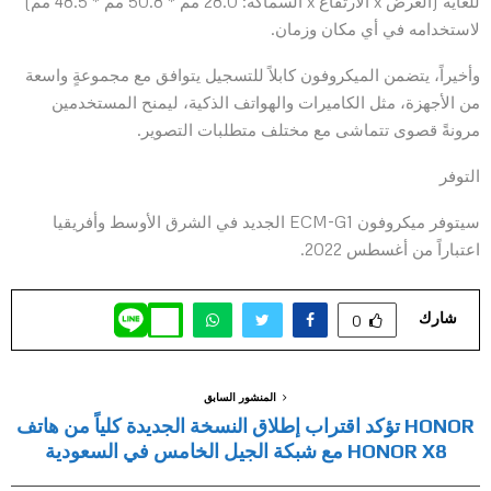
للغاية (العرض x الارتفاع x السماكة: 28.0 مم * 50.8 مم * 48.5 مم)
لاستخدامه في أي مكان وزمان.
وأخيراً، يتضمن الميكروفون كابلاً للتسجيل يتوافق مع مجموعةٍ واسعة
من الأجهزة، مثل الكاميرات والهواتف الذكية، ليمنح المستخدمين
مرونةً قصوى تتماشى مع مختلف متطلبات التصوير.
التوفر
سيتوفر ميكروفون ECM-G1 الجديد في الشرق الأوسط وأفريقيا
اعتباراً من أغسطس 2022.
شارك
0
المنشور السابق
HONOR تؤكد اقتراب إطلاق النسخة الجديدة كلياً من هاتف
HONOR X8 مع شبكة الجيل الخامس في السعودية