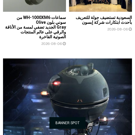
السعودية تستضيف جولة للتعريف
سماعات WH-1000XM6 من
بأحدث ابتكارات شركة إبسون
سوني بلون Olive
Gray الجديد تضفي لمسة من الأناقة
2026-08-06
والرقي على عالم المنتجات
الصوتية الفاخرة
2026-08-06
BANNER SPOT