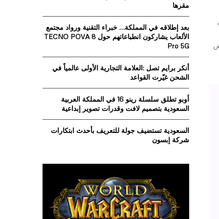
o
مقرها
r
R
التي تم
:
بعد إطلاقه في المملكة… خبراء التقنية ورواد مجتمع
C
الألعاب يشاركون انطباعاتهم حول TECNO POVA 8
ض
Pro 5G
H
أنكر برايم تصل :العلامة التجارية الأولى عالمياً في
الشحن غيّرت القواعد
أوبو تطلق سلسلة رينو 16 في المملكة العربية
السعودية بتصميم لافت وقدرات تصوير إبداعية
السعودية تستضيف جولة للتعريف بأحدث ابتكارات
شركة إبسون