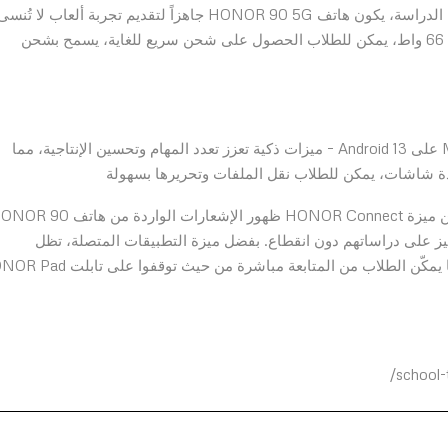
ألعاب مبهجة وغامرة. لذلك، عندما يحين وقت الاستراحة من الدراسة، يكون هاتف HONOR 90 5G جاهزاً لتقديم تجربة ألعاب لا تُنس
ستبقيك مستمتعاً. ومع شاحن HONOR SuperCharge بقوة 66 واط، يمكن للطلاب الحصول على شحن سريع للغاية، يسمح بشحن
يقدم هاتف HONOR 90 5G – المدعوم بنظام MagicOS 7.1 على Android 13 – ميزات ذكية تعزز تعدد المهام وتحسين الإنتاجية، مما
دة شاشات، يمكن للطلاب نقل الملفات وتحريرها بسهولة
بين هاتف HONOR 90 5G وتابلت HONOR Pad X9. تضمن ميزة HONOR Connect ظهور الإشعارات الواردة من
يسمح للطلاب بالتركيز على دراساتهم دون انقطاع. بفضل ميزة التطبيقات المتصلة، تظل
الملاحظات والملفات والتطبيقات مستمرة عبر الأجهزة، مما يمكّن الطلاب من المتابعة مباشرة من حي
school-