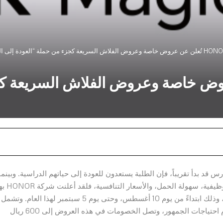
علن عن عروض خاصة وعروض الفلاش السريعة
 قد بدأ تقريباً، فإن الطلبة يستعدون للعودة إلى حياتهم الدراسية. وبينما
هُم يبحثون عن الأجهزة الإلكترونية التي يُمكنها الجمع 
المناسبة عن أكبر حملة لها متعلقة بـ “العودة إلى المدارس”، وذلك ابتداءً من يوم 10 أغسطس، وحتى يوم 5 سبتمبر لهذا العام. وتشمل
العروض مجموعة واسعة من المنتجات الإلكترونية التي تخدم احتياجات الجمهور، وتصل الخصومات في هذه العروض إلى 600 ريال