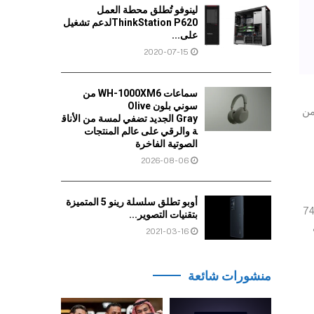
لينوفو تُطلق محطة العمل
ThinkStation P620لدعم تشغيل
على...
2020-07-15
سماعات WH-1000XM6 من
سوني بلون Olive
 سعره 3799 ريال بدلاً من
Gray الجديد تضفي لمسة من الأناق
ة والرقي على عالم المنتجات
الصوتية الفاخرة
2026-08-06
H
أوبو تطلق سلسلة رينو 5 المتميزة
فس قيمة الخصم – 150 ريال – حيث أصبح سعره الآن 599 ريال سعودي بدلاً من 749
بتقنيات التصوير...
ث
2021-03-16
منشورات شائعة