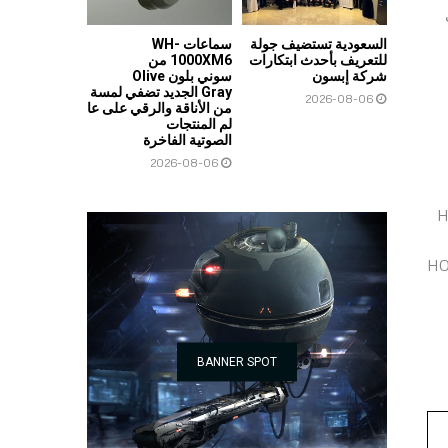
ى
السعودية تستضيف جولة
سماعات WH-
للتعريف بأحدث ابتكارات
1000XM6 من
شركة إبسون
سوني بلون Olive
Gray الجديد تضفي لمسة
2026-08-06
من الأناقة والرقي على عا
لم المنتجات
الصوتية الفاخرة
2026-08-06
 هاتف HONOR 90
ث توقفوا على تابلت HONOR Pad
BANNER SPOT