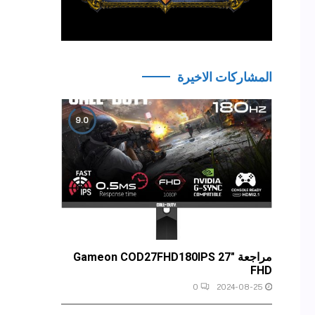
المشاركات الاخيرة
9.0
مراجعة Gameon COD27FHD180IPS 27″
FHD
0
2024-08-25