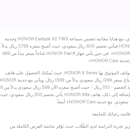
يأتي هاتف HONOR 90 5G بسعر يبدأ من 1699 ريال سعودي، مع هدايا مجانية تتضمن سماعة HONOR Earbuds X2 TWS وخدمة
HONOR VIP Care+. أما الهاتف الأيقوني HONOR Magic5 Pro فيأتي بخصم 600 ريال سعودي، حيث أصبح
4399 ريال سعودي بعد الخصم، إلى جانب خدمة HONOR VIP Care+. في حين يأتي جهاز HONOR Pad 8 مُتاحاً بسعر يبدأ من 999
HONOR+.
تشمل عروض العودة إلى المدارس من HONOR سلسلة الهواتف الموثوق بها HONOR X Series. حيث يُمكنك الحصول على هاتف
HONOR X9a (8+256) بخصم 150 ريال سعودي، لذا فهو مُتاح بسعر 1249 ريال سعودي بدلاً من 1399 ريال، ويأتي مع خدمة ONOR
Care+ مجاناً. هاتف HONOR X6 5G يأتيكم أيضاً بن
ريال سعودي، ويشمل أيضاً خدمة HONOR Care+ مجاناً. بالإضافة إلى ذلك، هاتف HONOR X8a يأتي بخصم 200 ريال سعودي، حي
ُصممة خصيصاً لتعزيز تجربة الدراسة لدى الطُلاب. حيث توّفر شاشة العرض الكاملة من