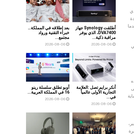
المُعزز بتقنية تحسين الصوت DTS، والذي
دة
ة على التبديل بين هواتفهم الذكية وأجهزتهم اللوحية من HONOR عندما
أطلقت Synology جهاز
بعد إطلاقه في المملكة…
DVA7400، الذي يوفر
خبراء التقنية ورواد
مراقبة ذكية...
مجتمع...
2026-08-06
2026-08-06
تي
ز. تضمن هذه
أنكر برايم تصل :العلامة
أوبو تطلق سلسلة رينو
ى
التجارية الأولى عالمياً
16 في المملكة العربية...
HONOR 9 يهدُف إلى حماية
في...
2026-08-06
2026-08-06
لقوي، بطارية 5000 مللي أمبير،
مغامرة