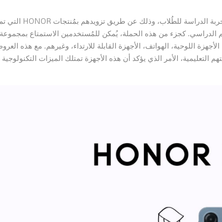
تهدُف هذه الحملة من HONOR إلى إحداث تغيير كبير في تجربة الدراسة للطُلاب، وذلك عن طريق تزويدهم بمُنتجات HONOR 
هم الدراسي. كجزء من هذه الحملة، يُمكن للمُستخدمين الاستمتاع بمجموعة
أجهزة اللوحية، الهواتف، الأجهزة القابلة للارتداء، وغيرهم. مع هذه العرو
م التعليمية، الأمر الذي يؤكد أن هذه الأجهزة تمتلك الميزات التكنولوجية