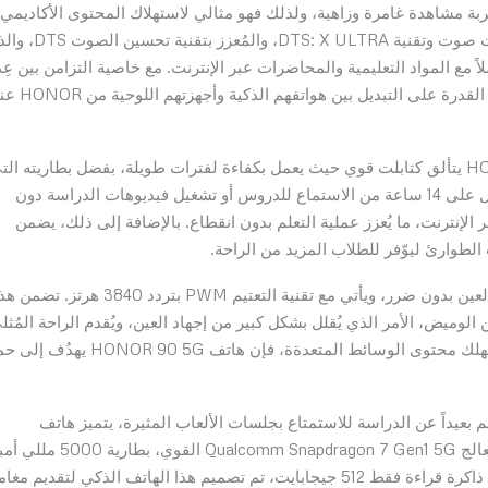
والتي تبلغ قياسها 12 إنش وتتمتع بجودة 2K – تجربة مشاهدة غامرة وزاهية، ولذلك فهو مثالي لاستهلاك المحتوى الأكاديمي
والوسائط. بينما يضمن النظام الصوتي المُكوّن من 8 مكبرات صوت وتقنية DTS: X ULTRA، و
 مع المواد التعليمية والمحاضرات عبر الإنترنت. مع خاصية التزامن بين عِ
شاشات المُتطورة، فإن جهاز HONOR Pad 8 يمنح الطلاب القدر
في ظل انتشار التعليم عبر الإنترنت، فإن جهاز HONOR Pad 8 يتألق كتابلت قوي حيث يعمل بكفاءة لفترات طويلة، بفضل بطاريته ال
تسع 7250 مللي أمبير. يعني ذلك أن الطُلاب يُمكنهم الحصول على 14 ساعة من الاستماع للدروس أو تشغيل فيديوهات الدراسة دون
 بـ 10 ساعات من الدروس عبر الإنترنت، ما يُعزز عملية التعلم بدون انقطاع. بالإضافة إلى ذلك، يضمن
يتميز هاتف HONOR 90 5G بشاشة العرض المُريحة على العين بدون ضرر، ويأتي مع تقنية التعتيم PWM بتردد 3840 هرت
لوميض، الأمر الذي يُقلل بشكل كبير من إجهاد العين، ويُقدم الراحة المُثل
في جميع المواقف. سواء كُنت تدرس لساعات طويلة أو تستهلك محتوى الوسائط المتعدةة، فإن هاتف 0 5G
عيداً عن الدراسة للاستمتاع بجلسات الألعاب المثيرة، يتميز هاتف
HONOR 90 5G بميزات رائعة تعزز تجربة الألعاب. بفضل معالج Qualcomm Snapdragon 7 Gen1 5G ا
ذاكرة وصول عشوائي (RAM) سعة 19 جيجابايت (12 + 7) + ذاكرة قراءة فقط 512 جيجابايت، تم تصميم هذا الهاتف الذكي لتقديم 