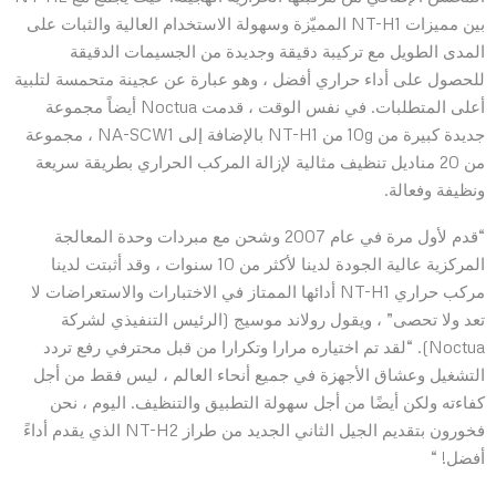
بين مميزات NT-H1 المميّزة وسهولة الاستخدام العالية والثبات على
المدى الطويل مع تركيبة دقيقة وجديدة من الجسيمات الدقيقة
للحصول على أداء حراري أفضل ، وهو عبارة عن عجينة متحمسة لتلبية
أعلى المتطلبات. في نفس الوقت ، قدمت Noctua أيضاً مجموعة
جديدة كبيرة من 10g من NT-H1 بالإضافة إلى NA-SCW1 ، مجموعة
من 20 مناديل تنظيف مثالية لإزالة المركب الحراري بطريقة سريعة
ونظيفة وفعالة.
“قدم لأول مرة في عام 2007 وشحن مع مبردات وحدة المعالجة
المركزية عالية الجودة لدينا لأكثر من 10 سنوات ، وقد أثبتت لدينا
مركب حراري NT-H1 أدائها الممتاز في الاختبارات والاستعراضات لا
تعد ولا تحصى” ، ويقول رولاند موسيج (الرئيس التنفيذي لشركة
Noctua). “لقد تم اختياره مرارا وتكرارا من قبل محترفي رفع تردد
التشغيل وعشاق الأجهزة في جميع أنحاء العالم ، ليس فقط من أجل
كفاءته ولكن أيضًا من أجل سهولة التطبيق والتنظيف. اليوم ، نحن
فخورون بتقديم الجيل الثاني الجديد من طراز NT-H2 الذي يقدم أداءً
أفضل! “