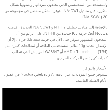
وللمستخدمين المتحمسين الذين يخلعون مبرداتهم ويثبتونها بشكل
متكرر ، فإن مناديل NA-CW1 متوفرة بشكل منفصل في مجموعة من
20 (NA-SCW1).
بالإضافة إلى مناديل تنظيف NT-H2 و NA-SCW1 الجديدة ، قدمت
Noctua أيضًا حزمة 10g جديدة من NT-H1. على الرغم من أن
المعجون المشهور متوفر حتى الآن في حزمة سعة 3.5 جرام ، إلا أن
الإصدار الجديد 10g مثالي لمستخدمي الطاقة أو لمعالجات كبيرة مثل
AMD’s Threadripper (TR4) أو LGA3647 من إنتل التي تتطلب
كميات كبيرة من المركب الحراري.
الأسعار والتوافر
ستتوفر جميع الموديلات عبر Amazon و eBayفي Noctua في غضون
الأيام القليلة القادمة.