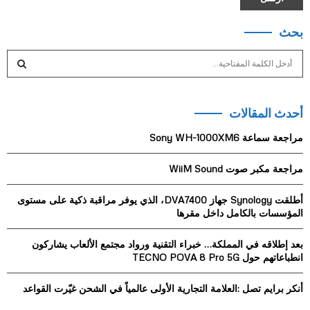
بحث
S
e
a
S
r
أحدث المقالات
c
E
h
مراجعة سماعة Sony WH-1000XM6
f
A
o
مراجعة مكبر صوت WiiM Sound
r
R
:
أطلقت Synology جهاز DVA7400، الذي يوفر مراقبة ذكية على مستوى
C
المؤسسات بالكامل داخل مقرها
H
بعد إطلاقه في المملكة… خبراء التقنية ورواد مجتمع الألعاب يشاركون
انطباعاتهم حول TECNO POVA 8 Pro 5G
أنكر برايم تصل :العلامة التجارية الأولى عالمياً في الشحن غيّرت القواعد