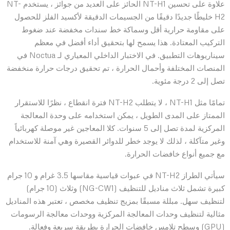
علاوة على تحسين NT-H1 الحائز على العديد من جوائز ، يستخدم NT-
H2 خليطًا جديدًا دقيقًا من الجسيمات الدقيقة لأكسيد الفلز للحصول
على مقاومة حرارية أقل وسماكة خط سندات مخفضة عند ضغوط
التركيب المعتادة. هذا يسمح لها بتحقيق أداء أفضل في معظم
سيناريوهات التطبيق. في الاختبار الداخلي المعياري لـ Noctua في
المنصات المختلفة وأحمال الحرارة ، تم تحقيق درجات حرارة منخفضة
تصل إلى 2 درجة مئوية.
تمامًا مثل NT-H1 ، لا يتطلب NT-H2 فترة انقطاع ، نظرًا للاستقرار
الممتاز على المدى الطويل ، يمكن استخدامه على وحدة المعالجة
المركزية لمدة تصل إلى 5 سنوات. كلا المعاجين غير موصلة كهربائياً
وغير متآكلة ، لذلك لا يوجد خطر للدوائر القصيرة وهي آمنة للاستخدام
مع جميع أنواع خافضات الحرارة.
سيأتي الطراز NT-H2 في عبوات قياسية مقاسها 3.5 غرام و 10 جرام
كبيرة تشمل ثلاث مناديل للتنظيف (NG-CW1) وثلاث (10 جرام)
لتنظيف سهل. مبللة مسبقًا بمزيج تنظيف مخصص ، تعتبر هذه المناديل
مثالية لتنظيف وحدات المعالجة المركزية ووحدات معالجة الرسومات
(GPU) وسطح تلامس خافضات الحرارة بطريقة سريعة وفعالة.