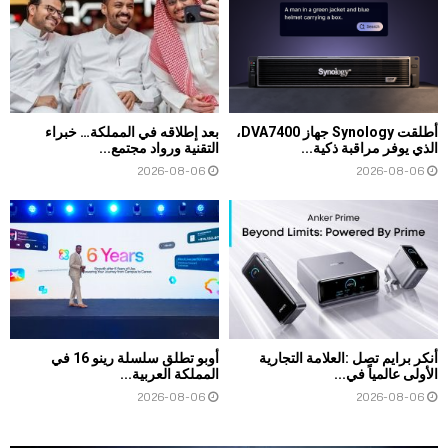
أطلقت Synology جهاز DVA7400،
بعد إطلاقه في المملكة… خبراء
الذي يوفر مراقبة ذكية...
التقنية ورواد مجتمع...
2026-08-06
2026-08-06
أنكر برايم تصل :العلامة التجارية
أوبو تطلق سلسلة رينو 16 في
الأولى عالمياً في...
المملكة العربية...
2026-08-06
2026-08-06