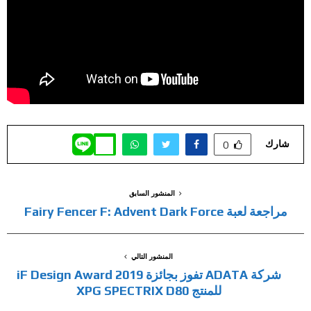
شارك
0
المنشور السابق
مراجعة لعبة Fairy Fencer F: Advent Dark Force
المنشور التالي
شركة ADATA تفوز بجائزة iF Design Award 2019
للمنتج XPG SPECTRIX D80