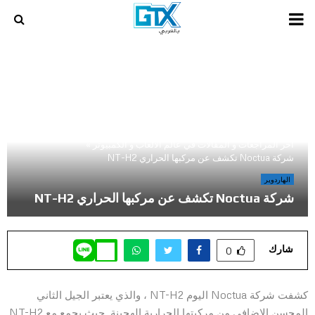
PRIMARY
MENU
أخر المراجعات و المقالات في عالم الالعاب و الكمبيوتر
»
شركة Noctua تكشف عن مركبها الحراري NT-H2
الهاردوير
شركة Noctua تكشف عن مركبها الحراري NT-H2
شارك
0
كشفت شركة Noctua اليوم NT-H2 ، والذي يعتبر الجيل الثاني
المحسن الإضافي من مركبتها الحرارية الهجينة. حيث يجمع مع NT-H2