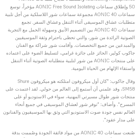
50 وإطلاق سماعات AONIC Free Sound Isolating مؤخراً، توسع
سماعات AONIC 40 مجموعة سماعات شور اللاسلكية من أجل تلبية
متطلبات عشاق الموسيقى أثناء التنقل وعشاق السفر. تجمع
سماعات AONIC 40 بين التصميم الأنيق وسهولة الحمل مع التجربة
الصوتية الرائدة من شور، والتي تحظى باحترام وثقة الموسيقيين
والمبدعين من جميع التخصصات. وأقامت شور شراكة مع الفنان
جاكوب كولير، الحائز على جائزة غرامي، لتسليط الضوء على اعتماده
على منتجات AONIC من شور لتلبية متطلباته الصوتية أثناء التنقل
واستقاء الإلهام من الحياة اليومية.
وقال جاكوب: “كان أول ميكروفون امتلكته هو ميكروفون Shure
SM58، وقد علمني أن أستمع إلى العالم من حولي. لقد اعتمدت على
منتجات شور طوال مسيرتي المهنية، سواء في الاستوديو أو على
المسرح”. وأضاف: “توفر شور لعشاق الموسيقى في جميع أنحاء
العالم نفس جودة صوت الاستوديو التي وثق بها الموسيقيون والفنانون
على مدار عقود”.
صُنعت سماعات AONIC 40 من مواد فائقة الجودة وصُممت بدقة