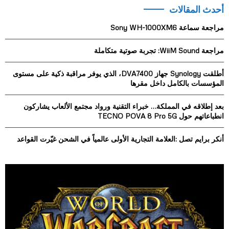
r
أحدث المقالات
c
E
h
مراجعة سماعة Sony WH-1000XM6
f
A
o
مراجعة WiiM Sound: تجربة صوتية متكاملة
r
R
:
أطلقت Synology جهاز DVA7400، الذي يوفر مراقبة ذكية على مستوى
C
المؤسسات بالكامل داخل مقرها
H
بعد إطلاقه في المملكة… خبراء التقنية ورواد مجتمع الألعاب يشاركون
انطباعاتهم حول TECNO POVA 8 Pro 5G
أنكر برايم تصل :العلامة التجارية الأولى عالمياً في الشحن غيّرت القواعد