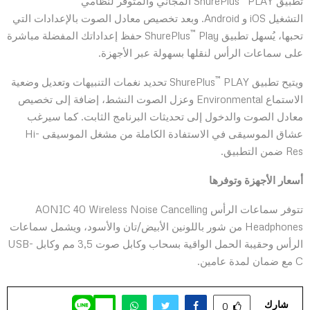
تطبيق ShurePlus
PLAY المجاني والمتوفر لنظامي
التشغيل iOS و Android. وبعد تخصيص معادل الصوت بالإعدادات التي
™
تحبها، يُسهل تطبيق ShurePlus
Play حفظ إعداداتك المفضلة مباشرة
على سماعات الرأس لنقلها بسهولة عبر الأجهزة.
™
ويتيح تطبيق ShurePlus
PLAY تحديد نغمات التنبيهات وتعديل وضعية
الاستماع Environmental وعزل الصوت النشط، إضافة إلى تخصيص
معادل الصوت والدخول إلى تحديثات البرنامج الثابت. كما سيرغب
عشاق الموسيقى في الاستفادة الكاملة من مشغل الموسيقى Hi-
Res ضمن التطبيق.
أسعار الأجهزة وتوفرها
تتوفر سماعات الرأس AONIC 40 Wireless Noise Cancelling
Headphones من شور باللونين الأبيض/تان والأسود، ويشمل سماعات
الرأس وحقيبة الحمل الواقية بسحاب وكابل صوت 3,5 مم وكابل USB-
C مع ضمان لمدة عامين.
شارك
0