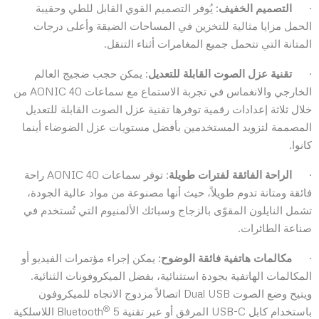
·
التصميم الخفيف
: يُوفر التصميم القوي القابل للطي وحقيبة
الحمل مزايا مثالية للتخزين في المساحات الضيقة وأعلى درجات
المتانة التي تتحمل جميع المغامرات أثناء التنقل.
·
تقنية عزل الصوت
القابلة للتعديل
: يمكن حجب ضجيج العالم
الخارجي والانغماس في تجربة الاستماع مع سماعات AONIC 40 من
خلال ثلاثة إعدادات رقمية توفرها تقنية عزل الصوت القابلة للتعديل
المصممة لتزويد المستخدمين بأفضل مستويات عزل الضوضاء أينما
كانوا.
·
الراحة الفائقة لفترات طويلة
: توفر سماعات AONIC 40 راحة
فائقة ومتانة تدوم طويلاً، حيث أنها مصنوعة من مواد عالية الجودة،
تشمل النايلون المقوّى بالزجاج وسبائك الألمنيوم التي تُستخدم في
صناعة الطائرات.
·
مكالمات هاتفية فائقة الوضوح
: يمكن إجراء مؤتمرات الفيديو أو
المكالمات الهاتفية بجودة استثنائية، بفضل الميكروفونات الثنائية.
ويتيح وضع الصوت Dual USB اتصالاً مزدوج الاتجاه للميكروفون
®
باستخدام كابل USB-C المرفق أو عبر تقنية Bluetooth
5 اللاسلكية