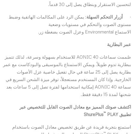
لتحسين الاستقرار وبنطاق يصل إلى 30 قدماً.
·
أزرار التحكم السهلة
: يمكن الرد على المكالمات الهاتفية وضبط
مستوى الصوت والتحكم في مستويات وضعية
الاستماع Environmental وعزل الصوت بضغطة زر.
عمر البطارية
صُممت سماعات AONIC 40 للاستخدام بسهولة وسرعة، لذلك تتميز
ببطارية تدوم طويلاً. ويمكن الاستمتاع بالموسيقى والبودكاست مع عمر
بطارية يصل إلى 25 ساعة في حال تفعيل خاصية عزل الأصوات
الخارجية. وإذا كان المستخدم مستعجلاً، توفر ميزة الشحن السريع في
سماعة AONIC 40 إمكانية استخدامها لفترة تصل إلى 5 ساعات بعد
شحنها لمدة 15 دقيقة فقط.
اكتشف صوتك المميز مع معادل الصوت القابل للتخصيص عبر
™
تطبيق
PLAY
ShurePlus
استمتع بتجربة فريدة عن طريق تخصيص معادل الصوت باستخدام
™