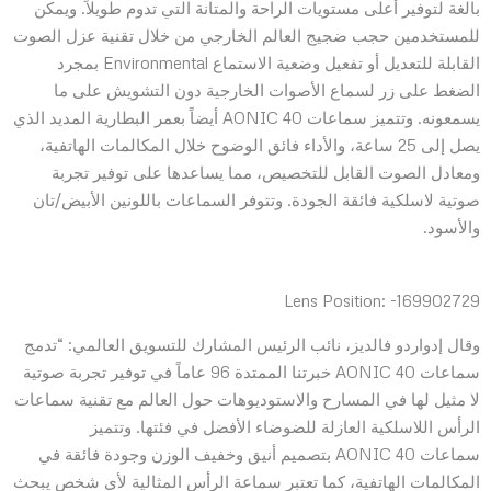
بالغة لتوفير أعلى مستويات الراحة والمتانة التي تدوم طويلاً. ويمكن
للمستخدمين حجب ضجيج العالم الخارجي من خلال تقنية عزل الصوت
القابلة للتعديل أو تفعيل وضعية الاستماع Environmental بمجرد
الضغط على زر لسماع الأصوات الخارجية دون التشويش على ما
يسمعونه. وتتميز سماعات AONIC 40 أيضاً بعمر البطارية المديد الذي
يصل إلى 25 ساعة، والأداء فائق الوضوح خلال المكالمات الهاتفية،
ومعادل الصوت القابل للتخصيص، مما يساعدها على توفير تجربة
صوتية لاسلكية فائقة الجودة. وتتوفر السماعات باللونين الأبيض/تان
والأسود.
Lens Position: -169902729
وقال إدواردو فالديز، نائب الرئيس المشارك للتسويق العالمي: “تدمج
سماعات AONIC 40 خبرتنا الممتدة 96 عاماً في توفير تجربة صوتية
لا مثيل لها في المسارح والاستوديوهات حول العالم مع تقنية سماعات
الرأس اللاسلكية العازلة للضوضاء الأفضل في فئتها. وتتميز
سماعات AONIC 40 بتصميم أنيق وخفيف الوزن وجودة فائقة في
المكالمات الهاتفية، كما تعتبر سماعة الرأس المثالية لأي شخص يبحث