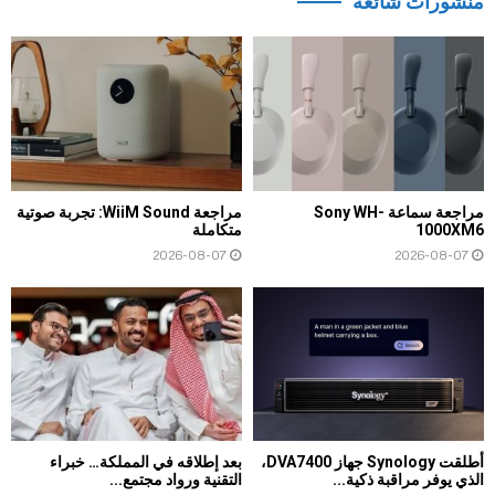
منشورات شائعة
مراجعة سماعة Sony WH-
مراجعة WiiM Sound: تجربة صوتية
1000XM6
متكاملة
2026-08-07
2026-08-07
أطلقت Synology جهاز DVA7400،
بعد إطلاقه في المملكة… خبراء
الذي يوفر مراقبة ذكية...
التقنية ورواد مجتمع...