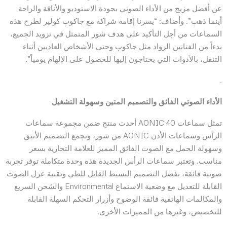
عن أفضل مزيج من الأداء الصوتي بجودة الاستوديو والأناقة والراحة
أينما ذهب”. وأضاف: “يسرنا إقامة شراكة مع جاكوب كولير لطرح هذه
السماعات من أجل التأكيد على هدف شور المتمثل في تزويد الجميع،
بدءاً من الفنانين الرواد مثل جاكوب وحتى الأشخاص العاديين أثناء
التنقل، بالأدوات التي يحتاجون إليها للحصول على الإلهام يومياً”.
.
الأداء الصوتي الفائق والتصميم المتين وسهولة التشغيل
تمثل سماعات AONIC 40 أحدث منتج ضمن مجموعة سماعات
الرأس وسماعات الأذن AONIC من شور، وتجمع التصميم الأنيق
وسهولة الحمل مع الصوت الفائق المميز للعلامة التجارية بسعر
مناسب. وتعتبر سماعات الرأس الجديدة هذه وحدة متكاملة توفر تجربة
صوتية فائقة، بفضل التصميم البسيط القابل للطي وتقنية عزل الصوت
القابلة للتعديل مع وضعية الاستماع Environmental والشحن السريع
والمكالمات الهاتفية فائقة الوضوح وأزرار التحكم السهلة القابلة
للتخصيص، وغيرها من المميزات الأخرى.