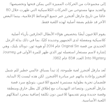
إلى مجموعات من الحركات المميزة التي يمكن فتحها وتخصيصها؛
والعديد منها مستوحى من الحركات الكلاسيكية التي ظهرت خلال 80
عامًا من تاريخ مارفل أفنجرز عبر جميع الوسائط الإعلامية، بينما البعض
الآخر قد صُمّم بصفة أصلية لهذه اللعبة فقط.
يقوم اللاعبون أيضًا بتخصيص هؤلاء الأبطال الخارقين بأزياء أصلية
كلاسيكية ومفضلة لدى الجمهور وجديدة كليًا، بما في ذلك بذلة الرجل
الحديدي من قصة Original Sin عام 2014 أو هوية ثور، دونالد بليك، وهي
إشارة لاسم مستعار استعمله ثور الذي ظهر للمرة الأولى في Journey
Into Mystery العدد #83 عام 1962.
تُعد مارفل أفنجرز لعبة طموحة، إذ تبدأ بسباق عالمي خطير للم شمل
أفنجرز وإعادة بنائهم عبر مبادرة الأفنجرز. لكن هذه ليست إلا البداية.
فلضمان تجربة بطولية مستمرة لجميع اللاعبين، يتوسّع سرد قصة
مارفل أفنجرز، وتتصاعد التهديدات مع إطلاق كل بطل خارق ومنطقة
وقصة جديدة ويتم تقديمها للاعبين دون تكلفة إضافية بمجرد امتلاكهم
اللعبة الأساسية.