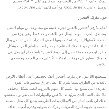
يتمكن لاعبو ™ PS5من اللعب مع أصدقائهم على ™ PS4وسيتم
توصيل لاعبي Xbox Series X مع أصدقائهم على Xbox One.
حول
مارفل أفنجرز
تُقدّم
مارفل أفنجرز
للاعبين تجربة غنية، مع مجموعة من مهام البطل
ومناطق الحرب. مهام البطل هي للاعب واحد فقط وهي جزء من
القصة الاستهلالية، وقد تم تصميمها لعرض القدرات الفريدة لكل بطل
أثناء إعادة توحيد قائمتك المتنامية. يمكن لعب مناطق الحرب بشكل
منفرد أو مع مجموعة تصل إلى أربعة لاعبين* باستخدام أي بطل في
قائمتك. تتطور كل مهمة ديناميكيًا بناءً على حجم الفريق ومستوى
اللاعب.
يستطيع اللاعبون في مارفل أفنجرز أيضًا تخصيص أعتى أبطال الأرض
بالعديد من الطرق. بينما يلتزم كل بطل خارق بمجموعات القوى
الفريدة التي يتمتع بها، يتّسم كل منهم بالمرونة للعب بشكل مختلف
بناءً على العتاد الذي يتزوّد به اللاعبين والمهارات التي يقومون بتفعيلها،
لذلك لن يلعب اثنان من الأبطال بذات الطريقة. يتمتع كل بطل بأنظمة
مفعمة بالحيوية لمزج الضربات وحركات بطولية وقدرة أصيلة إضافة