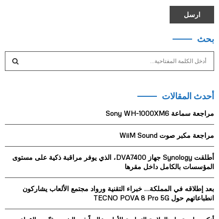
بحث
S
e
a
S
r
أحدث المقالات
c
E
h
مراجعة سماعة Sony WH-1000XM6
f
A
o
مراجعة مكبر صوت WiiM Sound
r
R
:
أطلقت Synology جهاز DVA7400، الذي يوفر مراقبة ذكية على مستوى
C
المؤسسات بالكامل داخل مقرها
H
بعد إطلاقه في المملكة… خبراء التقنية ورواد مجتمع الألعاب يشاركون
انطباعاتهم حول TECNO POVA 8 Pro 5G