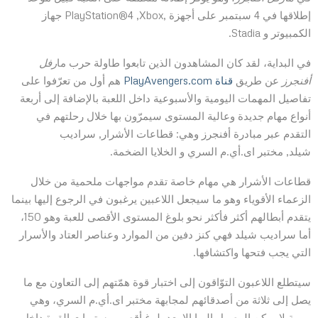
إطلاقها في 4 سبتمبر على أجهزة ,PlayStation®4 ,Xbox جهاز
الكمبيوتر و Stadia.
في البداية، لقد كان المشاهدون الذين تابعوا طاولة حرب ما
رفل
أفنجرز
عن طريق
قناة PlayAvengers.com
هم أول من تعرّفوا على
تفاصيل المهمات اليومية والأسبوعية داخل اللعبة بالإضافة إلى أربعة
أنواع مهام جديدة وعالية المستوى سيمرّون بها خلال رحلتهم في
التقدم عبر مبادرة أفنجرز وهي: قطاعات الأشرار, سراديب
شيلد, مختبر اى.أي.م السري و الخلايا الضخمة.
قطاعات الأشرار هي مهام خاصة تقدم مواجهات ملحمية من خلال
الزعماء الأقوياء وهو ما سيجعل اللاعبين يرغبون في الرجوع إليها بينما
يتقدم أبطالهم أكثر فأكثر نحو بلوغ المستوى الأقصى للعبة وهو 150،
أما سراديب شيلد فهي كنز دفين من الموارد وعناصر العتاد والأسرار
التي يجب فتحها واكتشافها.
سيتطلع اللاعبون التوّاقون إلى اختبار قوة همّتهم إلى التعاون مع ما
يصل إلى ثلاثة من أصدقائهم لمجابهة مختبر اى.أي.م السري، وهي
مهمة لا يمكن الوصول إليها إلا بعد بلوغ أقصى مستويات القوة داخل