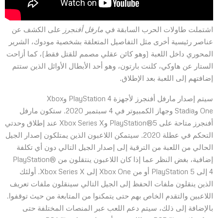
اشتملت طاولات الحرب السابقة في
مارفل أفنجرز
على الكشف عن
عناصر رئيسية أخرى مثل التفاصيل المتعلقة بشخصية مودوك، الشرير
المحوري داخل اللعبة (وهو كائن عقلي مصمم للقتل فقط)، كما أزاحت
الستار عن هاوكي، كلنت بارتون، وهو أحد الأبطال الأوائل الذين ستتم
إضافتهم إلى اللعبة بعد الإطلاق.
سيتم إصدار مارفل أفنجرز لأجهزة PlayStation 4 وXbox
One وStadia وجهاز الكمبيوتر في 4 سبتمبر 2020. ستكون مارفل
أفنجرز متاحة على PlayStation®5 وXbox Series X عند إطلاق وحدتي
التحكم في عطلة 2020. سيتمكن اللاعبون الذين يمتلكون إصدار الجيل
الحالي من اللعبة من الترقية إلى إصدار الجيل التالي دون أي تكلفة
إضافية، بغض النظر عما إذا كان اللاعبون ينتقلون من PlayStation®
4 إلى PlayStation 5 أو من Xbox One إلى Xbox Series X. أولئك
الذين ينقلون ملفات الحفظ إلى الجيل التالي سينقلون ملفات تعريف
اللاعبين والتقدم الخاص بهم حتى يتمكنوا من المتابعة من حيث توقفوا.
بالإضافة إلى ذلك، سيتم دعم اللعب عبر المنصات المختلفة حتى