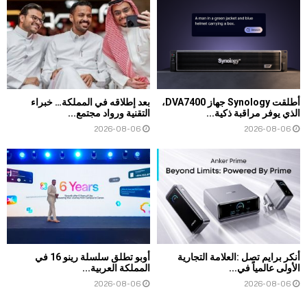
أطلقت Synology جهاز DVA7400،
بعد إطلاقه في المملكة… خبراء
الذي يوفر مراقبة ذكية...
التقنية ورواد مجتمع...
2026-08-06
2026-08-06
أنكر برايم تصل :العلامة التجارية
أوبو تطلق سلسلة رينو 16 في
الأولى عالمياً في...
المملكة العربية...
2026-08-06
2026-08-06