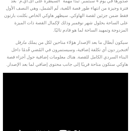
صدورها في يوم 4 سبتمبر. تبدأ مهمة “السيطرة على اى.أي.م” بعد
فترة وجيزة من انتهاء طور قصة اللعبة، لَم الشمل، وهي النصف الأول
فقط ضمن جزئين لقصة الهاوكي. سيظهر هاوكي الخاص بكلنت بارتون
على الساحة بحلول شهر نوفمبر وذلك لإكمال القصة ذات الميزة
المزدوجة وتمهيد الساحة لما هو قادم تاليًا.
سيكون أبطال ما بعد الإصدار هؤلاء متاحين لكل من يملك
مارفل
أفنجرز
دون أي تكلفة إضافية، وسيستمرون في المُضي قُدمًا داخل
البناء السردي الكامل للقصة. هناك معلومات إضافية حول أجزاء قصة
هاوكي ستكون متاحة قريبًا إلى جانب محتوى إضافي لما بعد الإصدار.