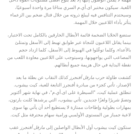
اللعبة. سيكون مختبر اى.أي.م السري متاحًا مرة واحدة أسبوعيًا،
وسيحتدم التنافس فيه ليبلغ ذروته من خلال قتال ضخم بين الزعماء
يتأثر بأداء اللاعبين خلال المهمة.
ستضع الخلايا الضخمة قائمة الأبطال الخارقين بالكامل تحت الاختبار،
بينما يقاتل اللاعبون للنجاة عبر طوابق تهبط إلى الأسفل وتمتلئ
بالأعداء. وكلما توغّلوا في الهبوط إلى الأسفل، كلما ازداد حجم
المصاعب التي يواجهونها، وسيتوجب على اللاعبين معاودة اللعب من
نقطة البداية في حال هزيمة جميع أبطالهم.
كشفت طاولة حرب
مارفل أفنجرز
كذلك النقاب عن بطلة ما بعد
الإصدار، تأتي كجزء من مبادرة أفنجرز التابعة للعبة، كيت بيشوب.
تنطلق عملية كيت، “السيطرة على اى.أي.م”، في نهاية شهر أكتوبر
وتضمّ شريرًا ولغزًا جديدين. تأتي بيشوب، التي يرشدها كلنت بارتون،
بمهارات بطولية وإطاحات ممتازة لا يستطيع أحد أن يأتي بها سوى
لاعبة جمباز من المستوى الأولمبي ورامية سهام محترفة مثل كيت.
ستكون كيت بيشوب أول الأبطال الواصلين إلى
مارفل أفنجرز
عقب