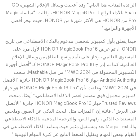
الرائدة المتاحة هذا العام.” وقد أعجبت وسائل الإعلام الشهيرة GQ
Spain بالأداء الرائع لـ HONOR Magic6 Pro، وقالت: “سلسلة Magic
Pro من HONOR هي الأكثر شهرة من HONOR، حيث توفر أفضل
الأجهزة والبرامج.”
فيما يتعلق بأول كمبيوتر شخصي مدعوم بالذكاء الاصطناعي في تاريخ
HONOR، تم عرض HONOR MagicBook Pro 16 لأول مرة على
المستوى العالمي، وحاز على تأييد واسع النطاق من وسائل الإعلام
العالمية. كما تم إدراج HONOR MagicBook Pro 16 كـ “أفضل أجهزة
الكمبيوتر المحمولة في MWC 2024” من قبل Mashable. منحت
Android Authority جهاز HONOR MagicBook Pro 16 جائزة “الأفضل
في MWC 2024” وعلقت بأن “HONOR MagicBook 16 Pro هو جهاز
كمبيوتر محمول قوي مصمم لعصر الذكاء الاصطناعي.” أيضًا، منحت
Trusted Reviewsجهاز HONOR MagicBook Pro 16 جائزة “الأفضل
في العرض”، قائلة إن “الميزات مثل البحث الذكي عن الصور، وملخص
المستندات الذكي، وفهم النص، والترجمة المدعمة بالذكاء الاصطناعي،
والـ Magic Text تعد بمستقبل مثمر حيث يساعد الذكاء الاصطناعي في
القيام ببعض المهام وتقليل الضغط الناتج عن كثرة المهام اليومية.”