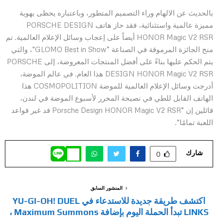
بالحديث عن الالهام وراء التصميم المتطور، وباعتباره يحظى بهوية
مميزة عالمية واستثنائية، فقد حاز هاتف PORSCHE DESIGN
HONOR Magic V2 RSR أيضاً على إعجاب وسائل الإعلام العالمية. تم
منح الجائزة المرموقة في الصناعة “GLOMO Best in Show”، والتي
يتم الحكم عليها بناءً على أفضل المنتجات المعروضة، إلى PORSCHE
DESIGN HONOR Magic V2 RSR هذا العام. في عالم الموضة،
أدرجت وسائل الإعلام العالمية للموضة COSMOPOLITION هذا
الهاتف القابل للطي في نصيحة المحرر لأسبوع الموضة في لندن،
قائلين إن “Porsche Design HONOR Magic V2 RSR قد غير قواعد
اللعبة تمامًا”.
شارك
0
المنشور السابق
اكتشف طريقة جديدة للاستدعاء في YU-GI-OH! DUEL
LINKS تبدأ الحملة اليوم بإضافة Maximum Summons ،