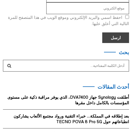
احفظ اسمي والبريد الإلكتروني وموقع الويب في هذا المتصفح للمرة
التالية التي أعلق عليها.
بحث
S
e
a
S
r
أحدث المقالات
c
E
h
أطلقت Synology جهاز DVA7400، الذي يوفر مراقبة ذكية على مستوى
f
A
المؤسسات بالكامل داخل مقرها
o
r
R
بعد إطلاقه في المملكة… خبراء التقنية ورواد مجتمع الألعاب يشاركون
:
انطباعاتهم حول TECNO POVA 8 Pro 5G
C