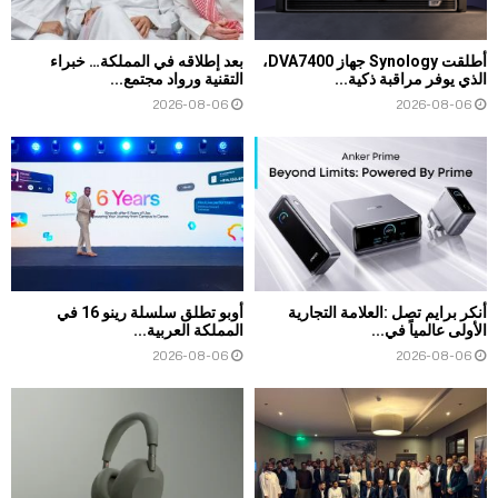
أطلقت Synology جهاز DVA7400،
بعد إطلاقه في المملكة… خبراء
الذي يوفر مراقبة ذكية...
التقنية ورواد مجتمع...
2026-08-06
2026-08-06
أنكر برايم تصل :العلامة التجارية
أوبو تطلق سلسلة رينو 16 في
الأولى عالمياً في...
المملكة العربية...
2026-08-06
2026-08-06