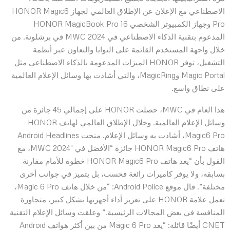
الاصطناعي مع الإعلان عن الإطلاق العالمي لجهاز HONOR Magic6
Pro وجهاز الكمبيوتر الشخصي HONOR MagicBook Pro 16
المدعوم بتقنية الذكاء الاصطناعي في MWC 2024 في برشلونة. من
خلال واجهة المستخدم القائمة على النوايا والتعاون عبر أنظمة
التشغيل، توفر HONOR الميزات المدعومة بالذكاء الاصطناعي مثل
Magic Portal وMagicRing، والتي أشادت بها وسائل الإعلام العالمية
على نطاق واسع.
هذا العام في MWC، حصلت HONOR على إجمالي 45 جائزة من
وسائل الإعلام العالمية. وخلال الإطلاق العالمي لهاتف HONOR
Magic6 Pro، أشادت به وسائل الإعلام. منحت Android Headlines
هاتف HONOR Magic6 Pro جائزة “الأفضل في MWC 2024″، مع
القول بأن “يعد هاتف HONOR Magic6 Pro خطوة للأمام مقارنة
بسابقه، ولا يوفر كاميرات رائعة فحسب، بل يتميز في جوانب أخرى
مختلفة”. قال موقع Android Police: “من خلال هاتف Magic 6 Pro،
تعمل علامة HONOR على تعزيز أداء أجهزتها بشكل كبير، متجاوزة
المنافسة في بعض المجالات الرئيسية.” وعلقت وسائل الإعلام التقنية
CNET أيضًا قائلة: “يعد Magic 6 Pro من بين أكثر هواتف Android