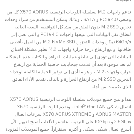
تدعم واجهات M.2 بسلسلة اللوحات الرئيسية X570 AORUS كل من
وضعى PCIe 4.0 و SATA ، وبذلك يتمكن المستخدم من شراء وحدات
تخزين M.2 SSD بدون القلق من مشاكل التوافقية. السعة العالية
لنطاق نقل البيانات التى تتيحها واجهات PCIe 4.0 و التى تصل إلى
64Gb/s تمكن وحدات التخزين M.2 NVMe SSD من العمل بأقصى
طاقاتها. و مع ارتفاع درجة حرارة واجهات M.2 تظهر مشكلة اختناق
البيانات التى تؤدى إلى تباطؤ عمليات القراءة و الكتابة. هذه المشكلة
لم تعد موجودة بعد أن قدمت جيجابايت خاصية الحماية من ارتفاع
حرارة واجهات M.2 ، و هو ما أدى إلى توفير الحماية الكاملة لوحدات
التحزين M.2 SSD من ارتفاع الحرارة و بالتالى تقديم الأداء الفائق
الذى صُممت من أجله.
هذا و تتيح جميع موديلات سلسلة اللوحات الرئيسية X570 AORUS
®
اتصال شبكى Intel
Gbe LAN ، وتقدم اللوحة الرئيسية X570
AORUS MASTER و X570 AORUS XTREME سرعات اتصال
2.5Gbps و 10Gbps على الترتيب. عاشقو الألعاب أصبح لديهم الآن
أسرع اتصال شبكى سلكى و أكثره استقراراً. جميع الموديلات المزودة