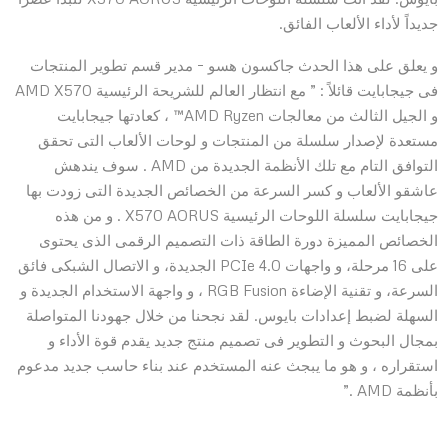
جديداً لأداء الألعاب الفائق.
و يعلق على هذا الحدث جاكسون هسو – مدير قسم تطوير المنتجات
فى جيجابايت قائلاً : ” مع انتظار العالم للشريحة الرئيسية AMD X570
و الجيل الثالث من معالجات AMD Ryzen™ ، كعادتها جيجابايت
مستعدة لإصدار سلسلة من المنتجات و لوحات الألعاب التى تحقق
التوافق التام مع تلك الأنظمة الجديدة من AMD . سوف يندهش
عاشقو الألعاب و كسر السرعة من الخصائص الجديدة التى زودت بها
جيجابايت سلسلة اللوحات الرئيسية X570 AORUS . و من هذه
الخصائص المميزة دورة الطاقة ذات التصميم الرقمى الذى يحتوى
على 16 مرحلة، و واجهات PCIe 4.0 الجديدة، و الاتصال الشبكى فائق
السرعة، و تقنية الإضاءة RGB Fusion ، و واجهة الاستخدام الجديدة و
السهلة لضبط إعدادات بايوس. لقد نجحنا من خلال جهودنا المتواصلة
بمجال البحوث و التطوير فى تصميم منتج جديد يقدم قوة الأداء و
استقراره ، و هو ما يبجث عنه المستخدم عند بناء حاسب جديد مدعوم
بأنظمة AMD .”