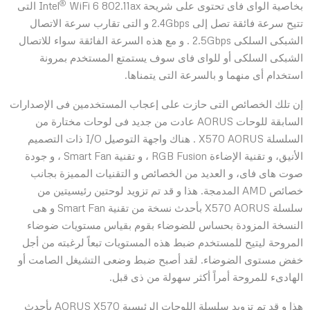
®
بخاصية الواى فاى تحتوى على شريحة Intel
WiFi 6 802.11ax التى
تتيح سرعة فائقة تصل إلى 2.4Gbps و التى تقارب سرعة الاتصال
الشبكى السلكى 2.5Gbps . و مع هذه السرعة الفائقة سواء للاتصال
الشبكى السلكى أو للواى فاى سوف يستمتع المستخدم بمرونة
استخدام أى منهما و بالسرعة التى يتمناها.
إن تلك الخصائص التى حازت على إعجاب المستخدمين فى الإصدارات
السابقة للوحات AORUS عادت من جديد فى لوحات مختارة من
السلسلة X570 AORUS . هناك واجهة التوصيل I/O ذات التصميم
الأنيق، و تقنية الإضاءة RGB Fusion ، و تقنية Smart Fan ، و جودة
صوت هاى فاى، و العديد من الخصائص و التقنيات المميزة بجانب
خصائص AMD المدمجة. هذا و قد تم تزويد لوحتين رئيسيتين من
سلسلة X570 AORUS بأحدث نسخة من تقنية Smart Fan و هى
النسخة المزودة بحساس للضوضاء بقوم بقياس مستويات ضوضاء
المروحة ليتيح للمستخدم ضبط هذه المستويات تبعاً لرغبته من أجل
خفض مستوى الضوضاء. لقد أصبح ضبط وضعى التشيغل الصامت أو
الهادىء للمروحة أمراً أكثر سهولة من ذى قبل.
هذا و قد تم تزويد سلسلة اللوحات الرئيسية AORUS X570 بأحدث