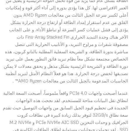
الطاقة بشكل عام كما يزيد من قوة تحمل اللوحة الرئيسية و يطيل من
العمر الافتراضى لها. كل هذا يؤدى بدوره إلى أداء أكثر قوة و إمكانيات
أعلى لكسر سرعة الجيل الثالث من معالجات AMD Ryzen بدون
القلق من عدم استقرار إمداد الطاقة أو ارتفاع درجة الحرارة بشكل
يؤدى إلى فشل عمليات كسر السرعة أو تباطؤ الأداء. و على الجانب
الآخر هناك وحدة التبديد الحرارى Fins-Array Stacked Fin ذات
مصفوفة شفرات و مراوح التبريد، و الأنابيب الحرارية التى تتصل
مباشرة بدورة الطاقة، و الشريحة السفلية المطلية بالنانو كربون، هذه
الخصائص مجتمعة تشكل معاً نظام تبريد فائق التطور يعمل على تبريد
دورة الطاقة و الشريحة الرئيسية بشكل مذهل و يحقق معدلات لا يمكن
تصديقها لخفض درجة الحرارة. هذا هو فعلاً النظام الأمثل لتبريد أنظمة
الحاسبات المدعومة بالجيل الثالث من معالجات AMD Ryzen™ .
عندما أصبحت واجهات PCIe 4.0 واقعاً ملموساً، أصبحت السعة العالية
لنطاق نقل البيانات متاحة للمستخدم. لقد نجحت هذه الواجهات
الجديدة فى تحطيم قيود الجيل السابق من واجهات التوصيل حيث تقدم
سعة نطاق 32GB/s لتوفر بذلك زيادة كبيرة فى نطاقات كروت
الجرافيك و وحدات التخزين PCIe NVMe AIC SSD و M.2 NVMe
SSD . لقد تحملت جيجابايت مسئولية إطلاق الطاقات الكامنة فى