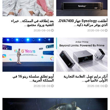
أطلقت Synology جهاز DVA7400،
بعد إطلاقه في المملكة… خبراء
الذي يوفر مراقبة ذكية...
التقنية ورواد مجتمع...
2026-08-06
2026-08-06
أنكر برايم تصل :العلامة التجارية
أوبو تطلق سلسلة رينو 16 في
الأولى عالمياً في...
المملكة العربية...
2026-08-06
2026-08-06