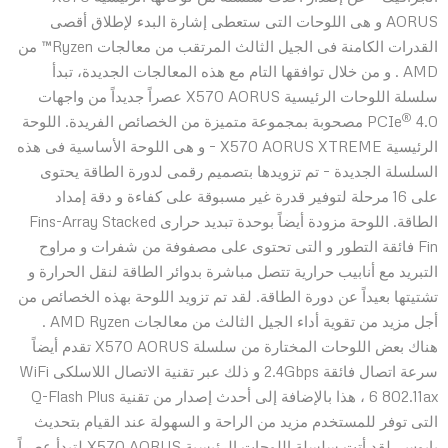
AORUS و هى اللوحات التى ستعطى إشارة البدء لإطلاق أقصى
القدرات الكامنة فى الجيل الثالث المرتقب من معالجات Ryzen™ من
AMD . و من خلال توافقها التام مع هذه المعالجات الجديدة، تبدأ
سلسلة اللوحات الرئيسية X570 AORUS عصراً جديداً من واجهات
®
PCIe
4.0 مصحوبة بمجموعة متميزة من الخصائص الفريدة. اللوحة
الرئيسية X570 AORUS XTREME – و هى اللوحة الأساسية فى هذه
السلسلة الجديدة – تم تزويدها بتصميم رقمى لدورة الطاقة يحتوى
على 16 مرحلة لتوفير قدرة غير مسبوقة على كفاءة و دقة إمداد
الطاقة. اللوحة مزودة أيضاً بوحدة تبديد حرارى Fins-Array Stacked
Fin فائقة التطور و التى تحتوى على مصفوفة من شفرات و مراوح
التبريد مع أنابيب حرارية تتصل مباشرة بدوائر الطاقة لنقل الحرارة و
تشتيتها بعيداً عن دورة الطاقة. لقد تم تزويد اللوحة بهذه الخصائص من
أجل مزيد من تقوية أداء الجيل الثالث من معالجات AMD Ryzen .
هناك بعض اللوحات المختارة من سلسلة X570 AORUS تقدم أيضاً
سرعة اتصال فائقة 2.4Gbps و ذلك عبر تقنية الاتصال اللاسلكى WiFi
6 802.11ax ، هذا بالإضافة إلى أحدث إصدار من تقنية Q-Flash Plus
التى توفر للمستخدم مزيد من الراحة و السهولة عند القيام بتحديث
بايوس. لقد أتت سلسلة اللوحات الرئيسية X570 AORUS لتبدأ عصراً