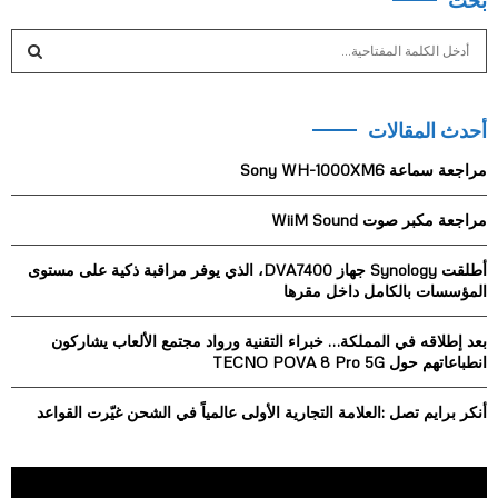
بحث
S
e
a
S
r
أحدث المقالات
c
E
h
مراجعة سماعة Sony WH-1000XM6
f
A
o
مراجعة مكبر صوت WiiM Sound
r
R
:
أطلقت Synology جهاز DVA7400، الذي يوفر مراقبة ذكية على مستوى
C
المؤسسات بالكامل داخل مقرها
H
بعد إطلاقه في المملكة… خبراء التقنية ورواد مجتمع الألعاب يشاركون
انطباعاتهم حول TECNO POVA 8 Pro 5G
أنكر برايم تصل :العلامة التجارية الأولى عالمياً في الشحن غيّرت القواعد