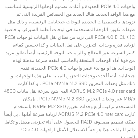
واجهات PCIe 4.0 الجديدة و أعادت تصميم لوحاتها الرئيسية لتتناسب
مع هذا الوافد الجديد. هناك العديد من الخصائص الفريدة التى تم
تزويدها بالتصميمات الجديدة للوحات جيجابايت الرئيسية، و ذلك مثل
طبقات تكوين اللوحة المستخدمة فى لوحات أنظمة السيرفر، و خاصية
PCIe 4.0 B-CLK IC التى تزيد من نطاق نقل البيانات لواجهات PCIe
لزيادة قدرة وحدات التخزين على نقل البيانات و كذا تحسين كفاءة
كسر السرعة عبر المعالج و الرامات. اللوحة الرئيسية أيضاً تطلق مزيد
من قوة أداء الوحدات الملحقة بالحاسب لتقدم سرعة مذهلة لهذه
الوحدات. هذا و مع بدء عصر واجهات PCIe 4.0 الجديدة، تقدم
جيجابايت أيضاً أحدث وحدات التخزين المبنية على هذه الواجهات، و
ذلك مثل وحدات التحزين PCIe NVMe M.2 SSD ، و كذا كارت
AORUS M.2 PCIe 4.0 riser card الذى يتيح سرعة نقل بيانات 4800
MB/s عبر وحدات التخزين PCIe NVMe M.2 SSD . بإمكان
المستخدم تركيب أربع وحدات تخزين NVMe M.2 SSD باستخدام
كارت AORUS M.2 PCIe 4.0 riser card لزيادة سرعة أدائها ، بل أيضاً
يمكنه تصميم مصفوفة RAID للحصول على أداء تخزينى مذهل و تكامل
دائم للبيانات. هذا هو حقاً الاستغلال الأمثل لواجهات PCIe 4.0
الجديدة.