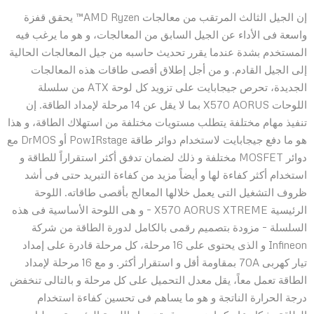
إن الجيل الثالث المرتقب من معالجات AMD Ryzen™ يحقق قفزة
واسعة فى الأداء عن الجيل السابق من المعالجات، و هو ما يرغب فيه
المستخدم بشدة عندما يقرر تحديث حاسبه من جيل المعالجات الحالية
إلى الجيل القادم. و من أجل إطلاق أقصى طاقات هذه المعالجات
الجديدة، تحرص جيجابايت على تزويد كل لوحة ATX من سلسلة
اللوحات X570 AORUS بما لا يقل عن 14 مرحلة لإمداد الطاقة. إن
تنفيذ مهام مختلفة يتطلب مستويات مختلفة من استهلاك الطاقة، و هذا
هو ما دفع جيجابايت لاستخدام دوائر طاقة PowIRstage أو DrMOS مع
دوائر MOSFET مختلفة و ذلك لضمان تدفق أكثر استقراراً للطاقة و
استخدام أكثر كفاءة لها و أيضاً مزيد من كفاءة التبريد حتى فى أشد
ظروف التشغيل التى يعمل خلالها المعالج بأقصى طاقاته. اللوحة
الرئيسية X570 AORUS XTREME – و هى اللوحة الأساسية فى هذه
السلسلة – مزودة بتصميم رقمى بالكامل لدورة الطاقة من شركة
Infineon و الذى يحتوى على 16 مرحلة، كل مرحلة قادرة على إمداد
تيار كهربى 70A بمقاومة أقل و استقرار أكثر. و مع 16 مرحلة لإمداد
الطاقة تعمل معاً، يقل معدل التحميل على كل مرحلة و بالتالى تنخفض
درجة الحرارة الناتجة و هو ما يساهم فى تحسين كفاءة استخدام