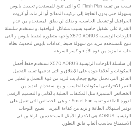
نسخة من تقنية Q-Flash Plus و التى تتيح للمستخدم تحديث بايوس
بسهولة حتى بدون الحاجة إلى تركيب المعالج أو الرامات أو كروت
الجرافيك أو تشغيل الحاسب، و بذلك لن يقلق المستخدم من عدم
القدرة على تشغيل حاسبه بسبب مشاكل التوافقية. و تستخدم سلسلة
اللوحات الرئيسية X570 AORUS واجهة متطورة لضبط بايوس و التى
تتيح للمستخدم مزيد من سهولة ضبط إعدادات بايوس لتحديث نظام
حاسبه لمزيد من قوة الأداء و كسر السرعة.
إن سلسلة اللوحات الرئيسية X570 AORUS تستخدم فقط أفضل
المكونات و أعلاها جودة على الإطلاق و التى تدعمها تقنية التحمل
الفائق التى تحمل توقيع جيجابايت لتزيد من قوة التحمل و لتطيل من
العمر الافتراضى لمكونات الحاسب. و مع استخدام العديد من
الخصائص المتميزة مثل المكثفات الصلبة بالكامل و التصميم الرقمى
لدورة الطاقة و تقنية Smart Fan – و هى الخصائص التى تعمل على
توفير استهلاك الطاقة و تزيد من كفاءة التبريد – تصبح اللوحات
الرئيسية AORUS هى الاختيار الأمثل للمستخدمين الراغبين فى
الاستمتاع بحاسب ألعاب فائق التطور.