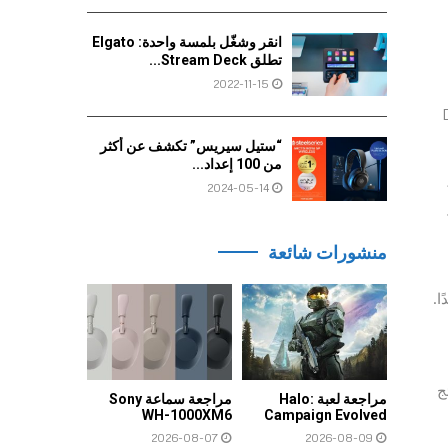
انقر وشغّل بلمسة واحدة: Elgato
تطلق Stream Deck...
2022-11-15
 10-bit Log وDolby
“ستيل سيريس” تكشف عن أكثر
من 100 إعداد...
2024-05-14
منشورات شائعة
ًا.
ئج
مراجعة لعبة Halo:
مراجعة سماعة Sony
WH-1000XM6
Campaign Evolved
2026-08-07
2026-08-09