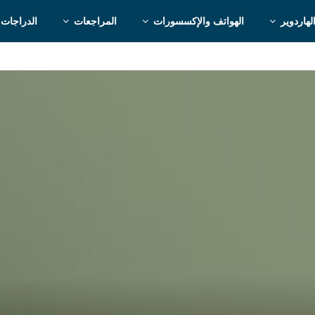
لهاردوير
الهواتف والإكسسورات
المراجعات
الدراجات 