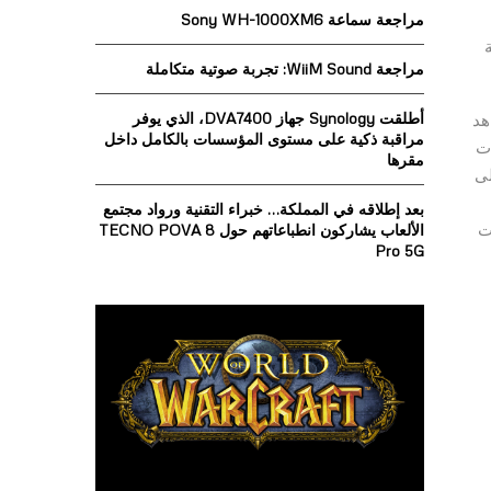
o
مراجعة سماعة Sony WH-1000XM6
r
R
مة
:
مراجعة WiiM Sound: تجربة صوتية متكاملة
C
H
أطلقت Synology جهاز DVA7400، الذي يوفر
مشاهد
مراقبة ذكية على مستوى المؤسسات بالكامل داخل
ات
مقرها
جلى
بعد إطلاقه في المملكة… خبراء التقنية ورواد مجتمع
حظات
الألعاب يشاركون انطباعاتهم حول TECNO POVA 8
Pro 5G