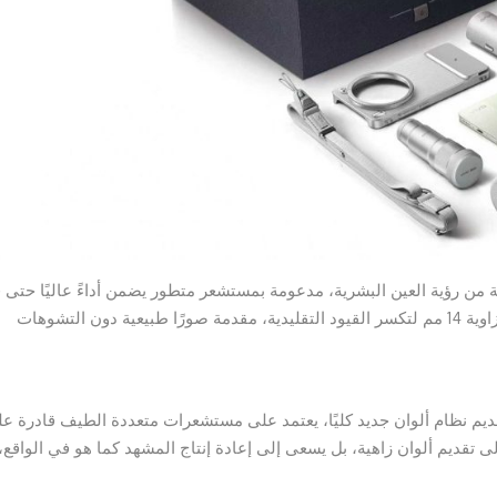
فتقدم تجربة تصوير قريبة من رؤية العين البشرية، مدعومة بمستشعر متطور يضمن أداءً عاليًا حتى
ظروف الإضاءة المنخفضة. في حين تأتي الكاميرا الواسعة بزاوية 14 مم لتكسر القيود التقليدية، مقدمة صورًا طبيعية دون التشوهات
تقديم نظام ألوان جديد كليًا، يعتمد على مستشعرات متعددة الطيف قادرة ع
ى تقديم ألوان زاهية، بل يسعى إلى إعادة إنتاج المشهد كما هو في الواقع،