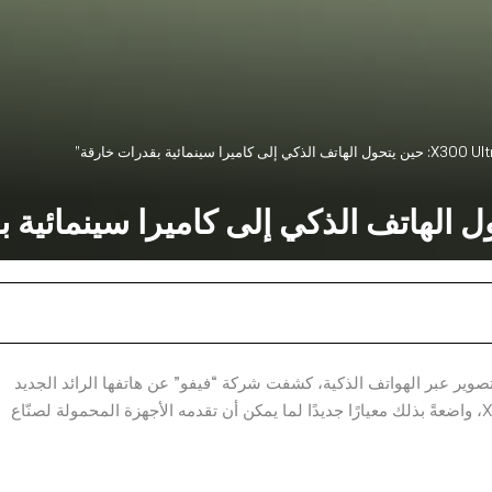
ير عبر الهواتف الذكية، كشفت شركة “فيفو” عن هاتفها الرائد الجديد
X300 Ultra، في إطلاق عالمي هو الأول من نوعه لسلسلة X، واضعةً بذلك معيارًا جديدًا لما يمكن أن تقدمه الأجهزة المحمولة لصنّاع