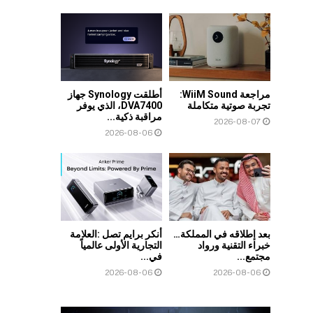
مراجعة WiiM Sound:
أطلقت Synology جهاز
تجربة صوتية متكاملة
DVA7400، الذي يوفر
مراقبة ذكية...
2026-08-07
2026-08-06
بعد إطلاقه في المملكة…
أنكر برايم تصل :العلامة
خبراء التقنية ورواد
التجارية الأولى عالمياً
مجتمع...
في...
2026-08-06
2026-08-06