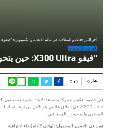
أخر المراجعات و المقالات في عالم الالعاب و الكمبيوتر
»
“فيفو X300 Ultra: حين يتحول الهاتف الذكي إلى كاميرا سينمائية بقدرات خارقة”
الهواتف والإكسسورات
“فيفو X300 Ultra: حين يتحول الهاتف الذكي إلى كاميرا سينمائية بقدرات خارقة”
شارك
0
في خطوة تعكس طموحًا متصاعدًا لإعادة تعريف مستقبل التصو
المحتوى والمصورين المحترفين.
ثورة في التصوير المحمول: الهاتف كأداة إبداع احترافية