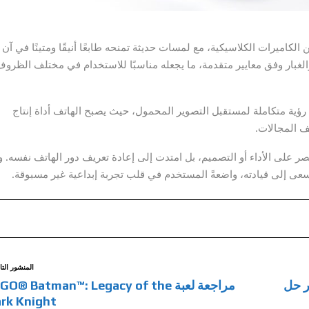
صعيد التصميم، استلهمت “فيفو” شكل X300 Ultra من الكاميرات الكلاسيكية، مع لمسات حديثة تمنحه طابعًا أنيقًا ومتينًا في آن
والغبار وفق معايير متقدمة، ما يجعله مناسبًا للاستخدام في مختلف الظروف
 بل تطرح رؤية متكاملة لمستقبل التصوير المحمول، حيث يصبح الهاتف أداة إنتاج
ف المجالات.
تصر على الأداء أو التصميم، بل امتدت إلى إعادة تعريف دور الهاتف نفسه. و
 تسعى إلى قيادته، واضعةً المستخدم في قلب تجربة إبداعية غير مسبوقة.
المنشور التا
، الذي يعتبر حل
مراجعة لعبة O® Batman™: Legacy of the
rk Knight