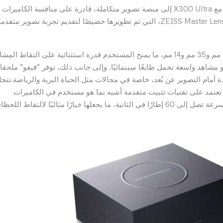
لم يعد الهاتف الذكي مجرد وسيلة للتوثيق السريع، بل تحوّل مع X300 Ultra إلى منصة تصوير متكاملة، قادرة على منافسة الكاميرات
الاحترافية. فالجهاز الجديد يأتي مزودًا بمجموعة عدسات ZEISS Master Lenses، التي تم تطويرها خصيصًا لتقديم تجربة تصوير متقد
هذه المجموعة تضم ثلاث عدسات أساسية بأطوال بؤرية 85 مم و35 مم و14 مم، ما يمنح المستخدم قدرة استثنائية على التقاط ال
و مشاهد واسعة تحمل طابعًا سينمائيًا. وإلى جانب ذلك، توفر “فيفو” ملحق
400 مم، ما يفتح آفاقًا جديدة أمام التصوير عن بُعد، خاصة في مجالات مثل الحياة البرية والرياضة.تت
لمقربة بدقة 200 ميجابكسل، التي تعتمد على تقنيات تثبيت متقدمة أشبه بما هو مستخدم في الكاميرات
الاحترافية. هذه الكاميرا قادرة على تتبع الأجسام المتحركة بسرعة تصل إلى 60 إطارًا في الثانية، ما يجعلها خيارًا مثاليًا لالتقاط الل