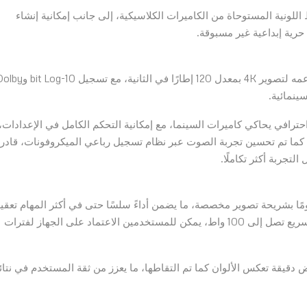
لونية المستوحاة من الكاميرات الكلاسيكية، إلى جانب إمكانية إنشاء
حرية إبداعية غير مسبوقة.
في مجال الفيديو، يرفع X300 Ultra سقف التوقعات عبر دعمه لتصوير 4K بمعدل 120 إطارًا في الثانية، مع تسجيل
احترافي يحاكي كاميرات السينما، مع إمكانية التحكم الكامل في الإعدادات،
 أثناء التصوير. كما تم تحسين تجربة الصوت عبر نظام تسجيل رباعي الميكروفونات، قادر
جربة أكثر تكاملًا.
تف على معالج Snapdragon 8 Elite Gen 5، مدعومًا بشريحة تصوير مخصصة، ما يضمن أداءً سلسًا حتى في أكثر المهام تعقيد
ومع بطارية ضخمة بسعة 6600 مللي أمبير، وتقنيات شحن سريع تصل إلى 100 واط، يمكن للمستخدمين الاعتماد على الجهاز لفترات
ع، توفر تجربة عرض دقيقة تعكس الألوان كما تم التقاطها، ما يعزز من ثقة المستخدم في نتا