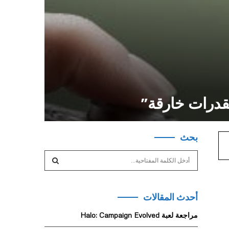
بحث
S
e
a
S
r
أحدث المقالات
c
E
h
مراجعة لعبة Halo: Campaign Evolved
f
A