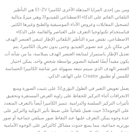
ومن بين إحدى المزايا المذهلة الأخرى لكاميرا E1-ZV هي التأطير
التلقائي القائم على الذكاء الاصطناعي للفيديو31 وهي ميزةٌ مثالية
لتسجيل المقابلات وعروض الأداء الموسيقية والطبخ وغيرها الكثير.
فباستخدام تكنولوجيا التعرف على العناصر والقائمة على الذكاء
الاصطناعي، تقتص ميزة التأطير التلقائي الإطار لتبقي العنصر الهدف
في مكانٍ بارز عند تصوير الفيديو. وحتى بدون تحريك الكاميرا، يتم
تعديل الإطار باستمرار لمتابعة العنصر الهدف بسلاسة، ما من شأنه أت
يكون مفيداً أيضًا لعملية التصوير بواسطة شخصٍ واحد. يمكن اختيار
العنصر الهدف الذي سيتم تتبعه بسهولة عبر شاشة الكاميرا الحساسة
لللمس أو تطبيق Creator على الهاتف الذكي.
يعمل تعويض التغير في الطول البؤري32 على تثبيت الصورة ومنع
الانحرافات أثناء التركيز للحفاظ على زاوية العرض المستقرة وتحقيق
تأثيرات التركيز السلسة والدرامية. تتميز الكاميرا أيضاً بالتعرف المتعدد
على الوجوه33 حيث تعمل تلقائياً على ضبط تأثير البوكيه والتركيز على
عدة وجوه يمكن التعرف عليها عند التقاط صور سيلفي جماعية أو صور
بورتريه جماعية، مما يمنع حدوث مشاكل كالتركيز على الوجوه الأمامية