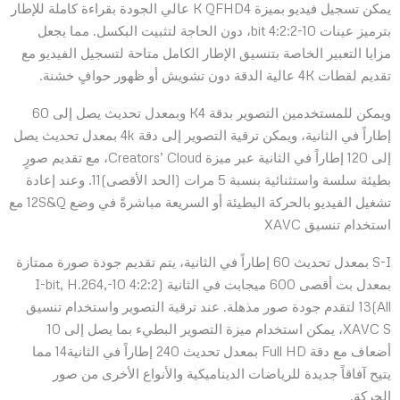
يمكن تسجيل فيديو بميزة K QFHD4 عالي الجودة بقراءة كاملة للإطار
بترميز عينات 10-bit 4:2:2، دون الحاجة لتثبيت البكسل. مما يجعل
مزايا التعبير الخاصة بتنسيق الإطار الكامل متاحة لتسجيل الفيديو مع
تقديم لقطات 4K عالية الدقة دون تشويش أو ظهور حوافٍ خشنة.
ويمكن للمستخدمين التصوير بدقة K4 وبمعدل تحديث يصل إلى 60
إطاراً في الثانية، ويمكن ترقية التصوير إلى دقة 4k بمعدل تحديث يصل
إلى 120 إطاراً في الثانية عبر ميزة Creators’ Cloud، مع تقديم صورٍ
بطيئة سلسة واستثنائية بنسبة 5 مرات (الحد الأقصى)11. وعند إعادة
تشغيل الفيديو بالحركة البطيئة أو السريعة مباشرةً في وضع 12S&Q مع
استخدام تنسيق XAVC
S-I بمعدل تحديث 60 إطاراً في الثانية، يتم تقديم جودة صورة ممتازة
بمعدل بت أقصى 600 ميجابت في الثانية (4:2:2 10-I-bit, H.264,
All)13 لتقدم جودة صور مذهلة. عند ترقية التصوير واستخدام تنسيق
XAVC S، يمكن استخدام ميزة التصوير البطيء بما يصل إلى 10
أضعاف مع دقة Full HD بمعدل تحديث 240 إطاراً في الثانية14 مما
يتيح آفاقاً جديدة للرياضات الديناميكية والأنواع الأخرى من صور
الحركة.