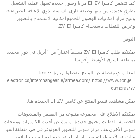
كما تتضمن كاميرا E1-ZV مزايا وصول جديدة تسهل عملية التشغيل
بطرقٍ عديدة، من بينها وظيفة قارئ الشاشة لذوي الإعاقة البصرية55.
وتتيح مزايا إمكانيات الوصول للجميع إمكانية الاستمتاع بالتصوير
وعرض اللقطات باستخدام كاميرا ZV-E1.
التوفر
يمكنكم طلب كاميرا ZV-E1 مسبقاً اعتباراً من 1 أبريل في دولٍ محددة
بمنطقة الشرق الأوسط وأفريقيا.
لمعلوماتٍ مفصلة عن المنتج، تفضلوا بزيارة: -lens-
electronics/interchangeable/armea.com/-https://www.sonye1-
cameras/zv
يمكن مشاهدة فيديو المنتج عن كاميرا E1-ZV الجديدة هنا.
يمكنكم الاطلاع على مجموعة متنوعة من القصص والفيديوهات
الحصرية ولقطات محتوى جديدة ومثيرة عن أحدث الكاميرات ومنتجات
سوني الأخرى هنا. مركز سوني للتصوير الفوتوغرافي في منطقة آسيا
والشرق الأوسط، لتفاصيل أخبار المنتجات والمسابقات والقائمة