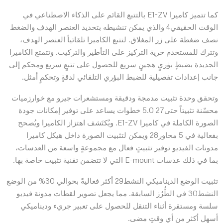
كما تتميز كاميرا E1-ZV بالتتبع القائم على الذكاء الاصطناعي في
الوقت الحقيقي4 والذي يمكن تنشيطه بتحديد العنصر الهدف والضغط
نصف ضغطة على زر المغلاق. لتتبع الكاميرا تلقائياً العنصر الهدف،
وتترك للمستخدم حرية التركيز على التأطير والتركيب. وتتمتع الكاميرا
الجديدة بضبطٍ بؤريٍ هجينٍ سريع للحصول على تتبعٍ سريع ومحكم إلى
جانب إعدادات تفصيلية للضبط البؤري التلقائي لدقةٍ وتحكمٍ أمثل.
وتحقق وحدة تثبيت مدمجة ودقيقة ومستشعرات جيرو مع خوارزميات
محسّنة تثبيتاً حتى27 5.0 خطوات يساعد على توفير إمكانات جودة
الصورة الكاملة في كاميرا E1-ZV. ويُكتَشف اهتزاز الكاميرا ويُصحح
بفعالية في 5 محاور28 ويمكن لتثبيت الصورة داخل هيكل كاميرا
مدونات الفيديو توفير تثبيتٍ فعال مع مجموعةٍ واسعة من العدسات،
بما في ذلك عدسات E-mount التي لا تتضمن تقنية تثبيت خاصة بها.
تثبيت الوضع الديناميكي النشط29 أكثر فعاليةً بحوالي 30% من الوضع
النشط30 في الطُّرُز السابقة. مما يجعل تصوير لقطات مدونة فيديو
سلسة ومستقرة أثناء التنقل للحصول على تعبير جريء وديناميكي
أسهل أكثر من أي وقتٍ مضى.