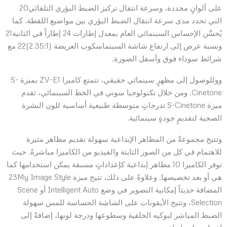
على ألوانٍ محددة، وسرعة انتقال تركيز الضبط البؤري التلقائي20
التي تحدد مدى سرعة انتقال الضبط البؤري بين مواضيع اللقطة. كما
يُحسَّن الإحساس السينمائي العام بمعدل إطارات 24 إطاراً في الثانية21
ونسبة عرض إلى ارتفاع شاشة السينماسكوب العريضة (2.35:1)22 مع
شرائط سوداء فوق وأسفل الصورة.
ووللوصول إلى مظهرٍ سينمائي حقيقي، تتمتع كاميرا ZV-E1 بميزة S-
Cinetone. ومن خلال تكنولوجيا سوني في الخط السينمائي، تقدم
ميزة S-Cinetone تدرجاتٍ متوسطة طبيعية أساسية للون البشرة
الصحية لتقديمٍ جودةٍ سينمائية.
وتتيح مجموعةٌ من المظاهر الإبداعية سهولة تقديم مظاهر مثيرة
للاهتمام في كل من الصور الثابتة والفيديو من الكاميرا مباشرةً. حيث
توفر الكاميرا 10 مظاهر إبداعية كإعداداتٍ مسبقة يمكن استخدامها كما
هي أو بعد تخصيصها. وعلاوةً على ذلك، تتيح ميزة 23My Image Style
المضافة حديثاً إمكانية التصوير في وضع Intelligent Auto أو Scene
Selection، وتتيح الأيقونات على الشاشة الحساسة للمس سهولة
الضبط المباشر لبوكيه الخلفية وسطوعها ودرجة لونها، إضافةً إلى