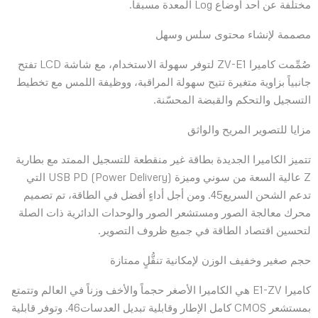
مختلفة عن أحد أوضاع Log المعدة مسبقاً.
مصممة لإنشاء محتوى سلس وسهل
صُمِّمت كاميرا ZV-E1 لتوفر سهولة الاستخدام، مع شاشة LCD تفتح
جانبياً بزاوية متغيرة تتيح سهولة المراقبة، ووظيفة اللمس مع تخطيط
التسجيل والتحكم والقبضة المحسّنة.
مزايا للتصوير المريح والواثق
تتميز الكاميرا الجديدة بطاقة غير منقطعة للتسجيل الممتد مع بطارية
Z عالية السعة من سوني وميزة USB PD (Power Delivery) التي
تدعم الشحن السريع45. ومن أجل أداءٍ أفضل في الطاقة، تم تصميم
محرك معالجة الصور ومستشعر الصور والوحدات الدائرية ذات الصلة
لتحسين اقتصاد الطاقة في جميع ظروف التصوير.
حجم صغير وخفيف الوزن لإمكانية تنقُّلٍ ممتازة
كاميرا E1-ZV هي الكاميرا الأصغر حجماً والأخف وزناً في العالم وتتمتع
بمستشعر CMOS كامل الإطار وقابلية تبديل العدسات46. وتوفر قابلية