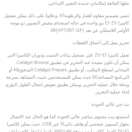
نقلها الفائقة إمكانياتٍ جديدة للتعبير الإبداعي.
تتميز بتصميمٍ مقاوم للغبار والرطوبة47. وعلاوةً على ذلك يمكن تشغيل
كاميرا E1-ZV بيدٍ واحدة في حالة استخدام مقبض التصوير ذو موجه
الأوامر اللاسلكي عن بعد (VPT2BT-GP)48.
تحرير يصل إلى أعماق اللقطات
تعمل كاميرا ZV-E1 على تسجيل بيانات التثبيت ودوران الكاميرا التي
يمكن أن تكون مفيدة عند التحرير في تطبيق Catalyst Browse
المجاني لسطح المكتب، أو تطبيق Catalyst Prepare المدفوع49 أو
البرنامج المساعد50 حيث يمكن للمستخدمين تثبيت المشاهد بسرعة
وبدقة خلال عملية التحرير. ويمكن تطبيق تعويض انتقال الطول البؤري
إثناء عملية التحرير.
بث حي عالي الجودة
استمتع ببث محتوى مباشر عالي الجودة كما هو الحال عند الاتصال
بجهاز كمبيوتر شخصي أو هاتف ذكي51 عبر USB، حيث يمكن لكاميرا
ZV-E1 العمل ككاميرا ويب بدقة 4K (2160 بكسل) لتنقل الاجتماعات