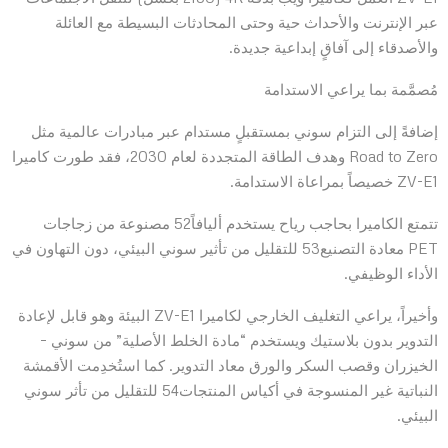
عبر الإنترنت والأحداث حية وحتى المحادثات البسيطة مع العائلة
والأصدقاء إلى آفاقٍ إبداعية جديدة.
مُصمَّمة بما يراعي الاستدامة
إضافةً إلى التزام سوني بمستقبلٍ مستدام عبر مبادرات عالمية مثل
Road to Zero وهدف الطاقة المتجددة لعام 2030، فقد طورت كاميرا
ZV-E1 خصيصاً بمراعاة الاستدامة.
تتمتع الكاميرا بحاجب رياح يستخدم أليافاً52 مصنوعة من زجاجات
PET معادة التصنيع53 للتقليل من تأثير سوني البيئي، دون التهاون في
الأداء الوظيفي.
وأخيراً، يراعي التغليف الخارجي لكاميرا ZV-E1 البيئة وهو قابل لإعادة
التدوير بدون بلاستيك ويستخدم “مادة الخلط الأصلية” من سوني –
الخيزران وقصب السكر والورق معاد التدوير. كما استُخدِمت الأقمشة
النباتية غير المنسوجة في أكياس المنتجات54 للتقليل من تأثر سوني
البيئي.