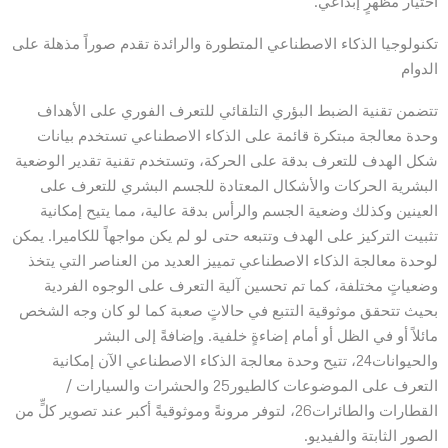
اختيار مظهرٍ إبداعي.
تكنولوجيا الذكاء الاصطناعي المتطورة والرائدة تقدم صوراً مذهلة على
الدوام
تتضمن تقنية الضبط البؤري التلقائي للتعرف الفوري على الأهداف
وحدة معالجة مبتكرة قائمة على الذكاء الاصطناعي تستخدم بيانات
شكل الهدف للتعرف بدقة على الحركة، وتستخدم تقنية تقدير الوضعية
البشرية الحركات والأشكال المعتادة للجسم البشري للتعرف على
العينين وكذلك وضعية الجسم والرأس بدقة عالية، مما يتيح إمكانية
تثبيت التركيز على الهدف وتتبعه حتى لو لم يكن مواجهاً للكاميرا. يمكن
لوحدة معالجة الذكاء الاصطناعي تمييز العديد من العناصر التي يتخذ
وضعياتٍ مختلفة، كما تم تحسين آلية التعرف على الوجوه الفردية
بحيث تتحقق موثوقية التتبع في حالاتٍ صعبة كما لو كان وجه الشخص
مائلاً أو في الظل أو أمام إضاءةٍ خلفية. وإضافةً إلى البشر
والحيوانات24، تتيح وحدة معالجة الذكاء الاصطناعي الآن إمكانية
التعرف على الموضوعات كالطيور25 والحشرات والسيارات /
القطارات والطائرات26، لتوفر مرونةً وموثوقيةً أكبر عند تصوير كلٍّ من
الصور الثابتة والفيديو.