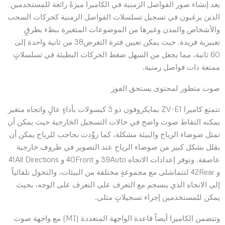
يعد إنشاء صور الفواصل الزمنية في الكاميرا ميزةً رائعة للمستخدمين
الذين يرغبون في تسجيل تسلسلات الفواصل الزمنية كحركات السحب
والأشخاص والمدن وغيرها من الموضوعات المتغيرة ببطء بطرقٍ
تعبيرية فريدة. حيث يمكن تعيين فترة التعرض38 من ثانية واحدة إلى
60 ثانية، مما يجعل من السهل ضغط الحركات البطيئة في تسلسلاتٍ
ممتعة ذات فواصل زمنية.
صوت متطور لمحتوى يستحق الفوز
تتمتع كاميرا ZV-E1 بمايكروفون ذو 3 كبسولات بأداءٍ عالٍ واتجاه متغير
يمكنه التقاط صوت واضح في حالات التسجيل الخارجية حيث يمكن أن
تمثل ضوضاء الرياح والبيئة مشكلة، كما زوِّدت بحاجب للرياح يمكن أن
يقلل بشكل كبير من ضوضاء الرياح عند التصوير في ظروف خارجية
عاصفة. وتوفر إعدادات الاتجاه 39Auto و 40Front و 41All Directions
و 42Rear لتتماشلى مع مجموعةٍ مختلفة من البيئات، والتحول تلقائياً
إلى الاتجاه الذي ينسجم مع التعرف على التعرف على الوجه، بحيث
يمكن للمستخدمين إجراء تسجيلاتٍ مثلى.
وتتضمن الكاميرا أيضاً قاعدة الواجهة المتعددة (MI) مع واجهة صوت