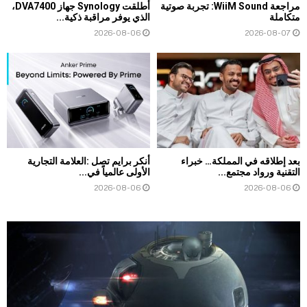
مراجعة WiiM Sound: تجربة صوتية
أطلقت Synology جهاز DVA7400،
متكاملة
الذي يوفر مراقبة ذكية...
2026-08-06
2026-08-07
بعد إطلاقه في المملكة… خبراء
أنكر برايم تصل :العلامة التجارية
التقنية ورواد مجتمع...
الأولى عالمياً في...
2026-08-06
2026-08-06