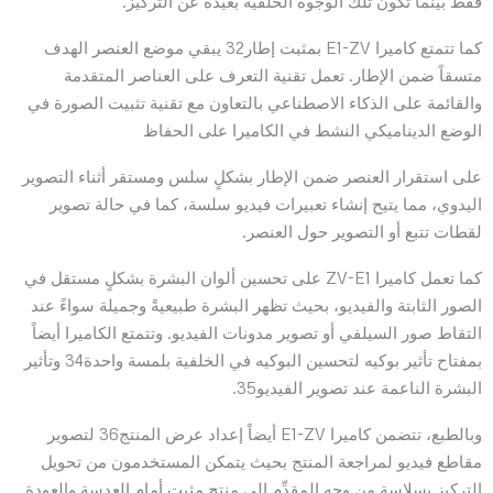
فقط بينما تكون تلك الوجوه الخلفية بعيدة عن التركيز.
كما تتمتع كاميرا E1-ZV بمثبت إطار32 يبقي موضع العنصر الهدف
متسقاً ضمن الإطار. تعمل تقنية التعرف على العناصر المتقدمة
والقائمة على الذكاء الاصطناعي بالتعاون مع تقنية تثبيت الصورة في
الوضع الديناميكي النشط في الكاميرا على الحفاظ
على استقرار العنصر ضمن الإطار بشكلٍ سلس ومستقر أثناء التصوير
اليدوي، مما يتيح إنشاء تعبيرات فيديو سلسة، كما في حالة تصوير
لقطات تتبع أو التصوير حول العنصر.
كما تعمل كاميرا ZV-E1 على تحسين ألوان البشرة بشكلٍ مستقل في
الصور الثابتة والفيديو، بحيث تظهر البشرة طبيعيةً وجميلة سواءً عند
التقاط صور السيلفي أو تصوير مدونات الفيديو. وتتمتع الكاميرا أيضاً
بمفتاح تأثير بوكيه لتحسين البوكيه في الخلفية بلمسة واحدة34 وتأثير
البشرة الناعمة عند تصوير الفيديو35.
وبالطبع، تتضمن كاميرا E1-ZV أيضاً إعداد عرض المنتج36 لتصوير
مقاطع فيديو لمراجعة المنتج بحيث يتمكن المستخدمون من تحويل
التركيز بسلاسة من وجه المقدِّم إلى منتجٍ مثبت أمام العدسة والعودة