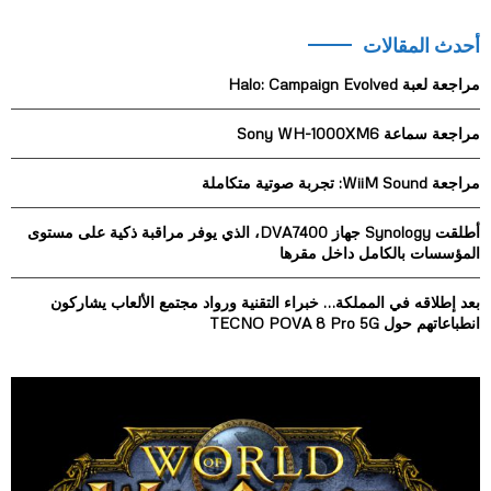
a
S
r
أحدث المقالات
c
E
h
مراجعة لعبة Halo: Campaign Evolved
f
A
o
مراجعة سماعة Sony WH-1000XM6
r
R
:
مراجعة WiiM Sound: تجربة صوتية متكاملة
C
H
أطلقت Synology جهاز DVA7400، الذي يوفر مراقبة ذكية على مستوى
المؤسسات بالكامل داخل مقرها
بعد إطلاقه في المملكة… خبراء التقنية ورواد مجتمع الألعاب يشاركون
انطباعاتهم حول TECNO POVA 8 Pro 5G