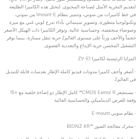
لتقديم التجربة الأمثل لصناعة المحتوى. لتحتل هذه الكاميرا الطليعة
في خط كاميرات من سوني، وتتميز بنظام 1mount-E من سوني،
وتكنولوجيا متطورة، وتصويرٍ سينمائي بأداء تدرج لوني غني مع ميزة
وضوضاء منخفضة، وحساسية عالية. وتوفر الكاميرا ذات الهيكل الأصغر
حجماً والأخف وزناً على مستوى العالم2 حرية تنقل ممتازة، بينما يوفر
التشغيل المحسن حرية الإبداع والتعددية القصوى.
المزايا الرئيسية لكاميرا ZV-E1
· أصغر وأخف كاميرا مدونات فيديو كاملة الإطار بعدسات قابلة للتبديل
في العالم2
· مستشعر CMOS Exmor R™ كامل الإطار ذو إضاءة خلفية مع +15
وقفة للعرض الديناميكي والحساسية العالية
· نظام سوني E-mount
· محرك معالجة الصور ™BIONZ XR
· الضبط البؤري التلقائي للتعرف على الوجوه في الوقت الحقيقي