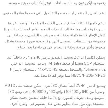
رقمية ومايكروفون ومنفاذ سماعات لتوفر إمكانياتٍ صوتيةٍ موسعة.
دعم التحرير المتقدم لينسجم مع التفاصيل التي قصدها صانع المحتوى
تدعم كاميرا ZV-E1 أوضاع تسجيل الفيديو المتقدمة – وتتيح القراءة
السريعة وقدرات معالجة البيانات ذات الحجم الكبير لمستشعر الصورة
كامل الإطار قراءة كاملة بدقة 4K بدون تثبيت البكسل، بالإضافة إلى
مجموعة من تنسيقات التسجيل التي توفر جودة صورة محسنة بشكل
ملحوظ وأكثر مرونة، وكفاءة التحرير في مرحلة ما بعد الإنتاج.
ويمكن لكاميرا ZV-E1 تسجيل الفيديو بترميز 10-bit 4:2:2 داخلياً عند
استخدام Long GOP أو ضغط All Intra، وتدعم التسجيل الداخلي
43frame-intra والتسجيل بصيغة 44XAVC HS باستخدام ترميز H
HEVC/H.265-MPEG مما يوفر كفاءةً مضاعفة.
وتتمتع كاميرا ZV-E1 أيضاً بنطاق ISO مرن، يمكن ضبطه على AUTO
أو يدوياً بين 640 و 102400 (بواقع 160 و 409600 in في وضع ISO
الموسع وملف تعريف الصورة مع LUTs قابلة للتعيين بحيث يتمكن
المستخدمون من إنشاء مظهر معين عند التصوير في أوضاع أخرى