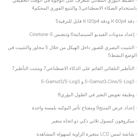
باستخدام الضكاء الاصطناعي3 والتتبع الفوري المحكم4
· دقة K 60p4 ودقة K 120p4 قابل للترقية5
· إعداد مدونات الفيديو السينمائية6 وتتضمن Cinetone-S
· التثبيت البصري للصور داخل الهيكل من خلال 5 محاور والتثبيت في
الوضع النشط5
· التأطير التلقائي القائم على الذكاء الاصطناعي7 ومثبت التأطير7
· S-Gamut3.Cine/S-Log3 و S-Gamut3/S-Log3
· وظيفة تعويض التغير في الطول البؤري8
· إعداد عرض المنتج9 ومفتاح تأثير البوكيه بلمسة واحدة
· ميكروفون كبسول ثلاثي ذكي ذو اتجاه متغير
· شاشة لمس LCD متغيرة الزاوية لسهولة المشاهدة