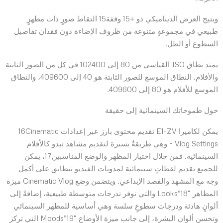
ويتيج العرض الديناميكي ذو +15 وقفة15 التقاط صورٍ ذات مظهرٍ
طبيعي في مجموعةٍ متنوعة من ظروف الإضاءة دون فقدان تفاصيل
السطوع أو الظل.
يمتد نطاق ISO القياسي من 80 إلى 102400 في كل من الصور الثابتة
والأفلام. النطاق الموسع للصور الثابتة هو 40 إلى 409600، والنطاق
الموسع للأفلام هو 80 إلى 409600.
حول طموحاتك السينمائية إلى حقيقة
يمكن لكاميرا E1-ZV تقديم محتوى بارز عبر إعدادات 16Cinematic
Vlog Settings – وهي طريقةٌ يسيرة لتقديم مشاهد تبدو كالأفلام
السينمائية. فمن خلال اختيار المظهر والوضع المناسبين17، يمكن
للجميع تقديم لقطاتٍ سينمائية لمدونات الفيديو تتطابق على أكمل
وجه مع المشهد والقصد الإبداعي. ويتضمن وضع Cinematic Vlog ميزة
المظاهر “Looks”18 والتي توفر تدرجات متوسطة طبيعية، إضافةً إلى
ألوانٍ هادئة ودرجات سطوعٍ سلسة وهي أساسية للمظهر السينمائي
وتحسن ألوان البشرة، إلى جانب ميزة الأوضاع “Moods”19 التي تركز