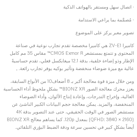
· اتصال سهل ومستقر بالهواتف الذكية
· مُصمَّمة بما يراعي الاستدامة
تصوير معبر يركز على الموضوع
كاميرا ZV-E1 هي كاميرا مخصصة تقدم تجارب نوعية في صناعة
المحتوى و تتمتع بمستشعر CMOS Exmor R™ مقاس 35 مم كامل
الإطار وذو إضاءة خلفية، بدقة 12.1 ميغابكسل فعلي، تقدم حساسيةً
عالية مع ميزة ضوضاء منخفضة وتأثير بوكيه يوفر تجارب رائعة. ,
ومن خلال ميزة قوة معالجة أكبر بـ 8 أضعاف10 من الأنواع السابقة،
يعزز محرك معالجة الصور BIONZ XR™ بشكلٍ ملحوظ أداء الحساسية
العالية، وإخراج التدرجات، وإعادة إنتاج الألوان، وأداء الضوضاء
المنخفضة، والمزيد. يمكن معالجة حجم البيانات الكبير الناشئ عن
مستشعر الصور في الوقت الحقيقي، حتى عند التصوير بدقة 4K
(QFHD: 3840 × 2160) بمعدل 120p. كما يساهم معالج BIONZ XR
أيضاً بشكلٍ كبير في تحسين سرعة ودقة الضبط البؤري التلقائي.