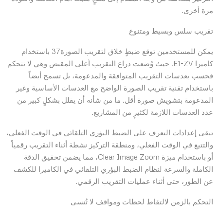
مرة أخرى.
تقريب سلس وبسيط ومتنوع
يمكن للمستخدمين توقع ضبطٍ خلاق لتقريب الصورة37 باستخدام
كاميرا E1-ZV. حيث وُضعت ذراع التقريب أعلى المقبض وهي لا تتحكم
فحسب بعدسات التقريب المتوافقة والمدعومة، بل تسمح أيضاً
باستخدام تقنية تقريب الصورة الواضح مع العدسات الأساسية وغير
المدعومة بتشويش صورة أقل. ما من شأنه أن يقلل بشكلٍ كبير من
عدد العدسات اللازمة لكثيرٍ من المشاريع.
تبقى إعدادات التعرف على الضبط البؤري التلقائي في الوقت الفعلي،
والتتبع في الوقت الفعلي، ومنطقة التركيز نشطة أثناء التقريب رقمياً
أو باستخدام ميزة Clear Image Zoom، مما يضمن تحقيق الدقة
الكاملة والسرعة لنظام الضبط البؤري التلقائي في الكاميرا للكشف
عن الطور، حتى أثناء عمليات التقريب الرقمي.
التحكم بالزمن لالتقاط لحظات ومواقف لا تُنسى