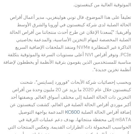
الموثوقية العالية من كينغستون.
تعليقاً على هذا الموضوع، قال توني هولينغزبي، مدير أعمال أقراص
الحالة الصلبة لدى شركة كينغستون في أوروبا والشرق الأوسط
وأفريقيا: “يُسعدنا الإعلان عن طرح أحدث منتجاتنا من أقراص الحالة
الصلبة المخصصة لمهام التخزين الأساسية، والمدعمة بخاصيتي
الذاكرة غير المتطايرة NVMe ومنفذ الملحقات الإضافية السريع
PCIe. وتوفر أقراص NV1 أعلى مستويات السرعة والموثوقية بتكلفة
مناسبة للمستخدمين الذين يقومون بترقية الأنظمة أو يخططون لإضافة
أنظمة تخزين جديدة”.
وبحسب إحصائيات شركة الأبحاث “فورورد إنسايتس”، شحنت
كينغستون خلال عام 2020 ما يزيد عن 20 مليون وحدة من أقراص
التخزين ذات الحالة الصلبة إلى مختلف أسواق العالم. وبصفتها أحد
أكبر موردي أقراص الحالة الصلبة في العالم، كشفت كينغستون عن
إضافة أقراص الحالة الصلبة
KC600
المدعمة بواجهة التوصيل
mSATA إلى محفظة منتجاتها، بهدف دعم عمليات الترقية في
الحواسيب المحمولة ذات الطرازات القديمة. وتعكس المنتجات التي