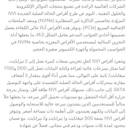
الشركات العالمية الرائدة في تصنيع منتجات الذواكر الإلكترونية
والحلول التقنية ، اليوم عن طرح أقراص الحالة الصلبة الجديدة NV1
المزوّدة بخاصيتي الذاكرة غير المتطايرة (NVMe) ومنفذ الملحقات
الإضافية السريع (PCIe). وتوفر هذه الأقراص أداءً عالي الكفاءة بفضل
تصميمها أحادي الجوانب المدعم بعامل الشكل M.2، ما يجعلها أداة
التخزين المثالية لمستخدمي الأقراص المعززة بخاصية NVMe في
الحواسيب المحمولة وأجهزة الكمبيوتر صغيرة الحجم.
وتتفرد أقراص NV1 كحلٍ تخزيني بسعات كبيرة تصل إلى 2 تيرابايت،
كما تمتاز بسرعات عالية لقراءة وكتابة البيانات تصل إلى 2100 و1700
ميغابايت/ ثانية على التوالي، مما يعني أداءً أقوى بمقدار 3 أضعاف
مقارنة بمحركات أقراص الحالة الصلبة المُعتمدة على واجهة التوصيل
SATA. إلى جانب ذلك، تستهلك أقراص NV1 طاقة أقل، وتمتاز بدرجة
حرارة أقل أثناء التشغيل مع مستويات تحميل أكثر سرعة، ما يجعلها حلاً
مثالياً للمستخدمين الذين ينشدون سرعة عالية للاستجابة والوصول
إلى البيانات ولكنهم يعتمدون على أنظمة ذات مساحة أصغر. وتتوفر
أقراص NV1 بسعة 500 غيغابايت و1 تيرابايت و2 تيرابايت، مع ضمان
محدود لمدة ثلاث سنوات ودعم فني مجاني، فضلاً عن شهادة