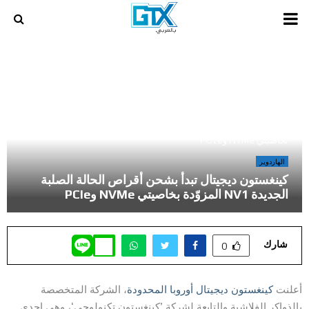
PRIMARY
MENU
أخر المراجعات و المقالات في عالم الالعاب و الكمبيوتر
»
كينغستون ديجيتال تبدأ بشحن أقراص الحالة الصلبة الجديدة NV1 المزوّدة
بخاصيتي NVMe وPCIe
الهاردوير
كينغستون ديجيتال تبدأ بشحن أقراص الحالة الصلبة
الجديدة NV1 المزوّدة بخاصيتي NVMe وPCIe
شارك
0
أعلنت
كينغستون ديجيتال أوروبا المحدودة
، الشركة المتخصصة
بالذواكر الفلاشية والتابعة لشركة ’كينغستون تكنولوجي‘، وهي إحدى