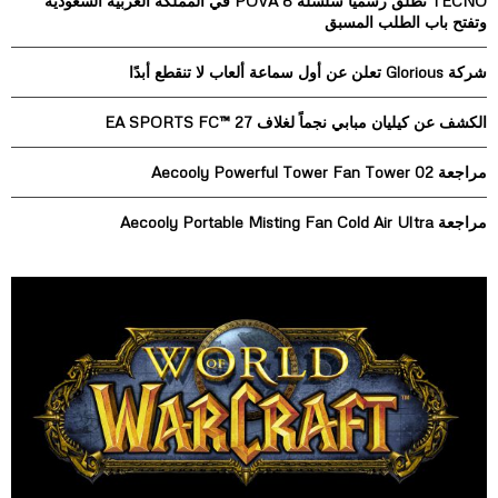
TECNO تطلق رسمياً سلسلة POVA 8 في المملكة العربية السعودية
f
A
وتفتح باب الطلب المسبق
o
r
R
شركة Glorious تعلن عن أول سماعة ألعاب لا تنقطع أبدًا
:
C
الكشف عن كيليان مبابي نجماً لغلاف EA SPORTS FC™ 27
H
مراجعة Aecooly Powerful Tower Fan Tower 02
مراجعة Aecooly Portable Misting Fan Cold Air Ultra