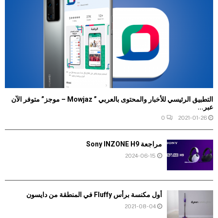
التطبيق الرئيسي للأخبار والمحتوى بالعربي ” Mowjaz – موجز” متوفر الآن
عبر...
0
2021-01-26
مراجعة Sony INZONE H9
2024-06-15
أول مكنسة برأس Fluffy في المنطقة من دايسون
2021-08-04