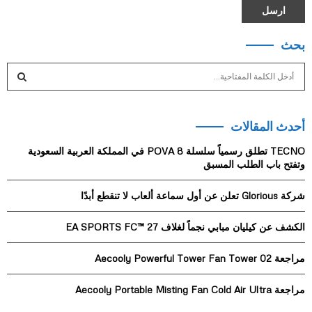
بحث
S
e
a
S
r
أحدث المقالات
c
E
h
TECNO تطلق رسمياً سلسلة POVA 8 في المملكة العربية السعودية
f
A
وتفتح باب الطلب المسبق
o
r
R
شركة Glorious تعلن عن أول سماعة ألعاب لا تنقطع أبدًا
:
C
الكشف عن كيليان مبابي نجماً لغلاف EA SPORTS FC™ 27
H
مراجعة Aecooly Powerful Tower Fan Tower 02
مراجعة Aecooly Portable Misting Fan Cold Air Ultra