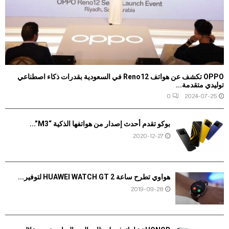
OPPO تكشف عن هواتف Reno12 في السعودية بقدرات ذكاء اصطناعي
توليدي متقدمة...
0
2024-07-25
بوكو تقدم أحدث إصدار من هواتفها الذكية “M3”...
2020-12-27
هواوي تطرح ساعة HUAWEI WATCH GT 2 لتوفير...
2019-09-28