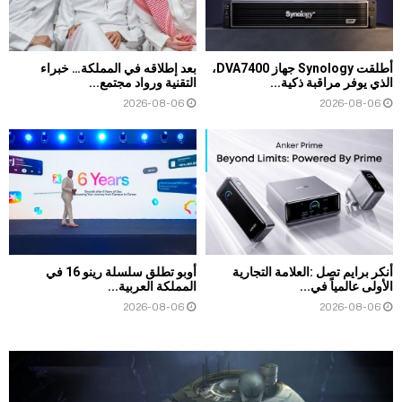
أطلقت Synology جهاز DVA7400،
بعد إطلاقه في المملكة… خبراء
الذي يوفر مراقبة ذكية...
التقنية ورواد مجتمع...
2026-08-06
2026-08-06
أنكر برايم تصل :العلامة التجارية
أوبو تطلق سلسلة رينو 16 في
الأولى عالمياً في...
المملكة العربية...
2026-08-06
2026-08-06