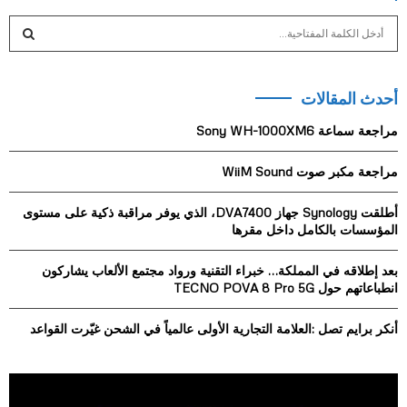
S
e
a
S
r
أحدث المقالات
c
E
h
مراجعة سماعة Sony WH-1000XM6
f
A
o
مراجعة مكبر صوت WiiM Sound
r
R
:
أطلقت Synology جهاز DVA7400، الذي يوفر مراقبة ذكية على مستوى
C
المؤسسات بالكامل داخل مقرها
H
بعد إطلاقه في المملكة… خبراء التقنية ورواد مجتمع الألعاب يشاركون
انطباعاتهم حول TECNO POVA 8 Pro 5G
أنكر برايم تصل :العلامة التجارية الأولى عالمياً في الشحن غيّرت القواعد